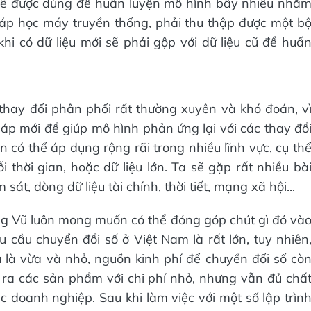
u sẽ được dùng để huấn luyện mô hình bấy nhiêu nhằ
p học máy truyền thống, phải thu thập được một b
khi có dữ liệu mới sẽ phải gộp với dữ liệu cũ để huấ
 thay đổi phân phối rất thường xuyên và khó đoán, v
háp mới để giúp mô hình phản ứng lại với các thay đổ
 có thể áp dụng rộng rãi trong nhiều lĩnh vực, cụ th
i thời gian, hoặc dữ liệu lớn. Ta sẽ gặp rất nhiều bà
át, dòng dữ liệu tài chính, thời tiết, mạng xã hội...
ng Vũ luôn mong muốn có thể đóng góp chút gì đó và
 cầu chuyển đổi số ở Việt Nam là rất lớn, tuy nhiên
là vừa và nhỏ, nguồn kinh phí để chuyển đổi số cò
 ra các sản phẩm với chi phí nhỏ, nhưng vẫn đủ chấ
doanh nghiệp. Sau khi làm việc với một số lập trìn