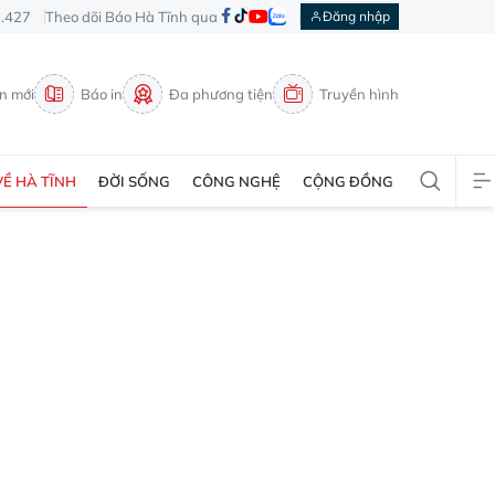
3.427
Theo dõi Báo Hà Tĩnh qua
Đăng nhập
in mới
Báo in
Đa phương tiện
Truyền hình
VỀ HÀ TĨNH
ĐỜI SỐNG
CÔNG NGHỆ
CỘNG ĐỒNG