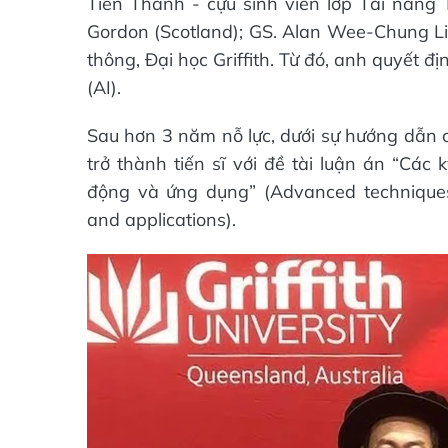
Tiến Thành - cựu sinh viên lớp Tài năng 
Gordon (Scotland); GS. Alan Wee-Chung Li
thông, Đại học Griffith. Từ đó, anh quyết đ
(AI).
Sau hơn 3 năm nỗ lực, dưới sự hướng dẫn 
trở thành tiến sĩ với đề tài luận án “Các 
động và ứng dụng” (Advanced techniques f
and applications).