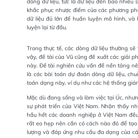
dòng dữ liệu, tức là dữ liệu đến bao nhiê
khắc phục nhược điểm của các phương phá
dữ liệu đủ lớn để huấn luyện mô hình, và 
luyện lại từ đầu.
Trong thực tế, các dòng dữ liệu thường sẽ
vậy, đề tài của Vũ cũng đề xuất các giải p
này. Đề tài nghiên cứu vấn đề nền tảng nên
là các bài toán dự đoán dòng dữ liệu, chuỗ
toán dạng này, ví dụ như các hệ thống giám s
Mặc dù đang sống và làm việc tại Úc, như
sự phát triển của Việt Nam. Nhận thấy nhu
hầu hết các doanh nghiệp ở Việt Nam đều 
rất eo hẹp nên cần có cách nào đó để tạo
lượng và đáp ứng nhu cầu đa dạng của các 