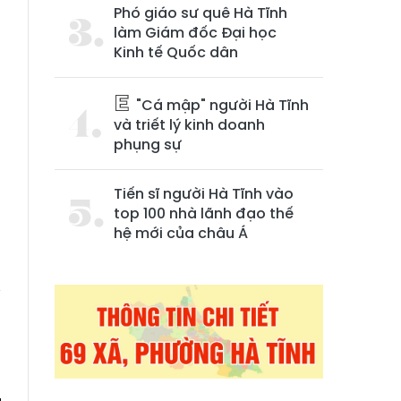
Phó giáo sư quê Hà Tĩnh
làm Giám đốc Đại học
Kinh tế Quốc dân
"Cá mập" người Hà Tĩnh
và triết lý kinh doanh
phụng sự
Tiến sĩ người Hà Tĩnh vào
top 100 nhà lãnh đạo thế
g
hệ mới của châu Á
7
.
y
g
g