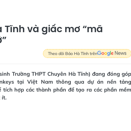
Hà Tĩnh và giấc mơ “mã
ở”
Theo dõi Báo Hà Tĩnh trên
c sinh Trường THPT Chuyên Hà Tĩnh) đang đóng gó
keys tại Việt Nam thông qua dự án nền tản
ể tích hợp các thành phần để tạo ra các phần mề
ít.