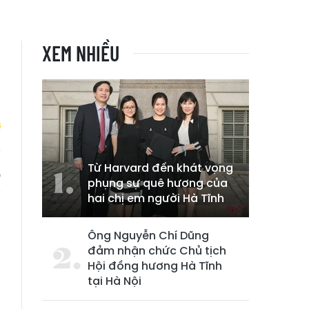
XEM NHIỀU
Từ Harvard đến khát vọng
p
phụng sự quê hương của
g
hai chị em người Hà Tĩnh
m
Ông Nguyễn Chí Dũng
đảm nhận chức Chủ tịch
Hội đồng hương Hà Tĩnh
tại Hà Nội