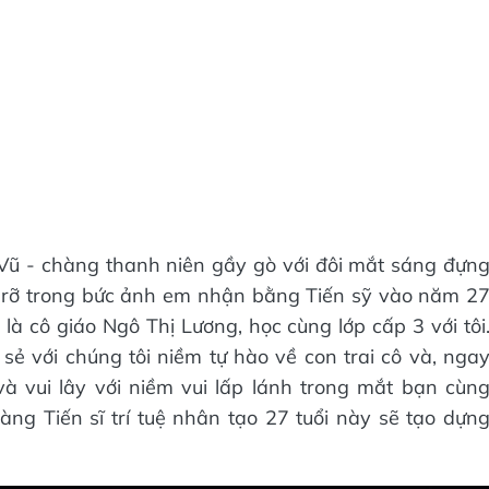
Vũ - chàng thanh niên gầy gò với đôi mắt sáng đựn
g rỡ trong bức ảnh em nhận bằng Tiến sỹ vào năm 2
m là cô giáo Ngô Thị Lương, học cùng lớp cấp 3 với tôi
sẻ với chúng tôi niềm tự hào về con trai cô và, nga
và vui lây với niềm vui lấp lánh trong mắt bạn cùn
g Tiến sĩ trí tuệ nhân tạo 27 tuổi này sẽ tạo dựn