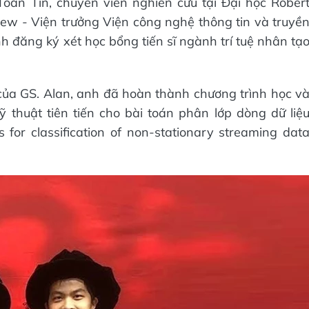
Toán Tin, chuyên viên nghiên cứu tại Đại học Rober
ew - Viện trưởng Viện công nghệ thông tin và truyề
ịnh đăng ký xét học bổng tiến sĩ ngành trí tuệ nhân tạ
của GS. Alan, anh đã hoàn thành chương trình học v
kỹ thuật tiên tiến cho bài toán phân lớp dòng dữ liệ
or classification of non-stationary streaming dat