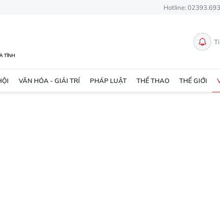
Hotline: 02393.69
T
HỘI
VĂN HÓA - GIẢI TRÍ
PHÁP LUẬT
THỂ THAO
THẾ GIỚI