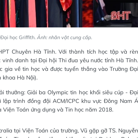
Đại học Griffith.
Ảnh: nhân vật cung cấp.
HPT Chuyên Hà Tĩnh. Với thành tích học tập và rè
 vinh danh tại Đại hội Thi đua yêu nước tỉnh Hà Tĩnh
ốc gia về tin học và được tuyển thẳng vào Trường Đạ
 khoa Hà Nội).
iải thưởng: Giải ba Olympic tin học khối siêu cúp - Đạ
ì lập trình đồng đội ACM/ICPC khu vực Đông Nam 
a Viện Toán ứng dụng và Tin học năm 2018.
stralia tại Viện Toán của trường, Vũ gặp gỡ TS. Nguyễ