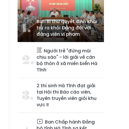
Ban Bí thư quyết định khai
trừ ra khỏi Đảng đối với
ể
đảng viên vi phạm
,
n
Người trẻ "đứng mũi
,
chịu sào" - lời giải về cán
à
bộ thôn ở xã miền biển Hà
Tĩnh
2 thí sinh Hà Tĩnh đạt giải
tại Hội thi Báo cáo viên,
Tuyên truyền viên giỏi khu
vực II
Ban Chấp hành Đảng
bộ tỉnh Hà Tĩnh sơ kết