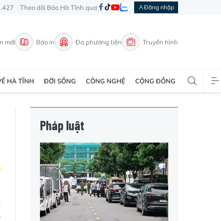
3.427
Theo dõi Báo Hà Tĩnh qua
Đăng nhập
in mới
Báo in
Đa phương tiện
Truyền hình
VỀ HÀ TĨNH
ĐỜI SỐNG
CÔNG NGHỆ
CỘNG ĐỒNG
Pháp luật
c
p