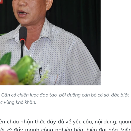
:
Cần có chiến lược đào tạo, bồi dưỡng cán bộ cơ sở, đặc biệt
ác vùng khó khăn.
ên chưa nhận thức đầy đủ về yêu cầu, nội dung, qua
hời kỳ đẩy mạnh công nghiệp hóa, hiện đại hóa. Việ