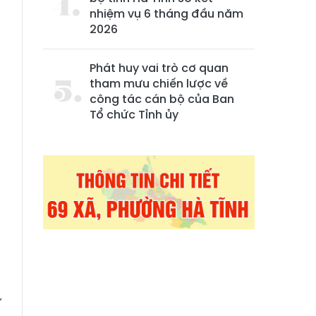
nhiệm vụ 6 tháng đầu năm
2026
Phát huy vai trò cơ quan
tham mưu chiến lược về
công tác cán bộ của Ban
Tổ chức Tỉnh ủy
n
c
c
u
ự