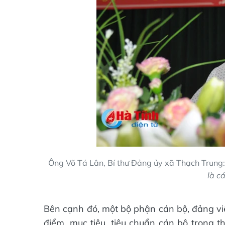
Ông Võ Tá Lân, Bí thư Đảng ủy xã Thạch Trung
là c
Bên cạnh đó, một bộ phận cán bộ, đảng vi
điểm, mục tiêu, tiêu chuẩn cán bộ trong t