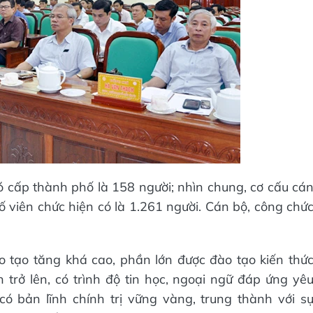
ó cấp thành phố là 158 người; nhìn chung, cơ cấu cá
số viên chức hiện có là 1.261 người. Cán bộ, công chứ
o tạo tăng khá cao, phần lớn được đào tạo kiến thứ
trở lên, có trình độ tin học, ngoại ngữ đáp ứng yê
ó bản lĩnh chính trị vững vàng, trung thành với s