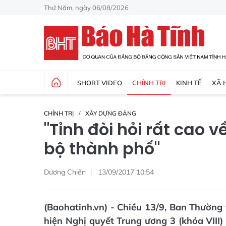
Thứ Năm, ngày 06/08/2026
SHORT VIDEO
CHÍNH TRỊ
KINH TẾ
XÃ 
CHÍNH TRỊ
XÂY DỰNG ĐẢNG
"Tỉnh đòi hỏi rất cao 
bộ thành phố"
Dương Chiến
13/09/2017 10:54
(Baohatinh.vn) - Chiều 13/9, Ban Thường 
hiện Nghị quyết Trung ương 3 (khóa VIII)