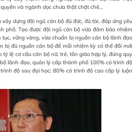
h quyền và ngành dọc chưa thật chặt chẽ…
ấu xây dựng đội ngũ cán bộ đủ đức, đủ tài, đáp ứng yê
ành phố. Tạo được đội ngũ cán bộ vừa đảm bảo nhiệ
ên tục, vững vàng, vừa chuẩn bị nguồn cán bộ lãnh đạ
n bị đủ nguồn cán bộ để mỗi nhiệm kỳ có thể đổi mớ
ỷ lệ cơ cấu cán bộ nữ, trẻ, tôn giáo hợp lý, đúng qu
bộ lãnh đạo, quản lý cấp thành phố 100% có trình đ
 trình độ sau đại học; 80% có trình độ cao cấp lý luậ