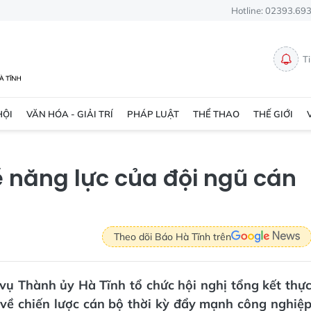
Hotline: 02393.69
T
HỘI
VĂN HÓA - GIẢI TRÍ
PHÁP LUẬT
THỂ THAO
THẾ GIỚI
về năng lực của đội ngũ cán
Theo dõi Báo Hà Tĩnh trên
vụ Thành ủy Hà Tĩnh tổ chức hội nghị tổng kết thự
 về chiến lược cán bộ thời kỳ đẩy mạnh công nghiệ