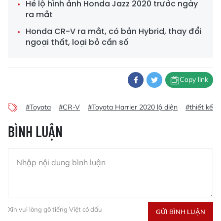
Hé lộ hình ảnh Honda Jazz 2020 trước ngày
ra mắt
Honda CR-V ra mắt, có bản Hybrid, thay đổi
ngoại thất, loại bỏ cần số
Copy link
#Toyota
#CR-V
#Toyota Harrier 2020 lộ diện
#thiết kế T
BÌNH LUẬN
Xin vui lòng gõ tiếng Việt có dấu
GỬI BÌNH LUẬN