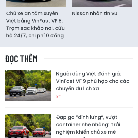
Chủ xe an tâm xuyên
Nissan nhận tin vui
Việt bằng VinFast VF 8:
Trạm sạc khắp nơi, cứu
hộ 24/7, chi phí 0 đồng
ĐỌC THÊM
Người dùng Việt đánh giá:
VinFast VF 9 phù hợp cho các
chuyến du lịch xa
XE
Đạp ga “dính lưng”, vượt
container nhẹ nhàng: Trải
nghiệm khiến chủ xe mê