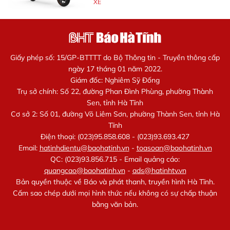
XE
Giấy phép số: 15/GP-BTTTT do Bộ Thông tin - Truyền thông cấp
ngày 17 tháng 01 năm 2022.
Giám đốc: Nghiêm Sỹ Đống
Trụ sở chính: Số 22, đường Phan Đình Phùng, phường Thành
Sen, tỉnh Hà Tĩnh
Cơ sở 2: Số 01, đường Võ Liêm Sơn, phường Thành Sen, tỉnh Hà
Tĩnh
Điện thoại: (023)95.858.608 - (023)93.693.427
Email:
hatinhdientu@baohatinh.vn
-
toasoan@baohatinh.vn
QC: (023)93.856.715 - Email quảng cáo:
quangcao@baohatinh.vn
-
ads@hatinhtv.vn
Bản quyền thuộc về Báo và phát thanh, truyền hình Hà Tĩnh.
Cấm sao chép dưới mọi hình thức nếu không có sự chấp thuận
bằng văn bản.