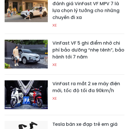
đánh giá VinFast VF MPV 7 là
lựa chọn lý tưởng cho những
chuyến đi xa
XE
VinFast VF 5 ghi điểm nhờ chi
phí bảo dưỡng “nhẹ tênh”, bảo
hành tới 7 năm
XE
VinFast ra mắt 2 xe máy điện
mới, tốc độ tối đa 90km/h
XE
Tesla bán xe đạp trẻ em giá