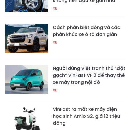
không nên đậu xe gần nhà
XE
Cách phân biệt dòng và các
phân khúc xe ô tô đơn giản
XE
Người dùng Việt tranh thủ “đặt
gạch” VinFast VF 2 để thay thế
xe máy trong nội đô
XE
VinFast ra mắt xe máy điện
học sinh Amio S2, giá 12 triệu
đồng