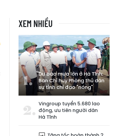
XEM NHIỀU
h
c
Dự báo mưa lớn ở Hà Tĩnh:
Ban Chỉ huy Phòng thủ dân
sự tỉnh chỉ đạo "nóng"
Vingroup tuyển 5.680 lao
động, ưu tiên người dân
Hà Tĩnh
Tăng tốc hoàn thành 2