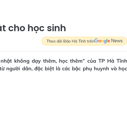
ật cho học sinh
Theo dõi Báo Hà Tĩnh trên
ủ nhật không dạy thêm, học thêm” của TP Hà Tĩn
từ người dân, đặc biệt là các bậc phụ huynh và họ