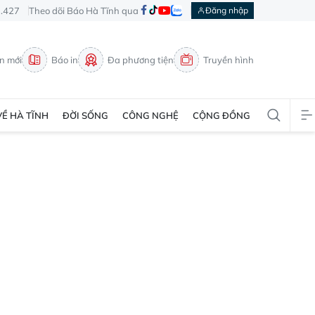
3.427
Theo dõi Báo Hà Tĩnh qua
Đăng nhập
in mới
Báo in
Đa phương tiện
Truyền hình
VỀ HÀ TĨNH
ĐỜI SỐNG
CÔNG NGHỆ
CỘNG ĐỒNG