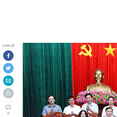
CHIA SẺ
0