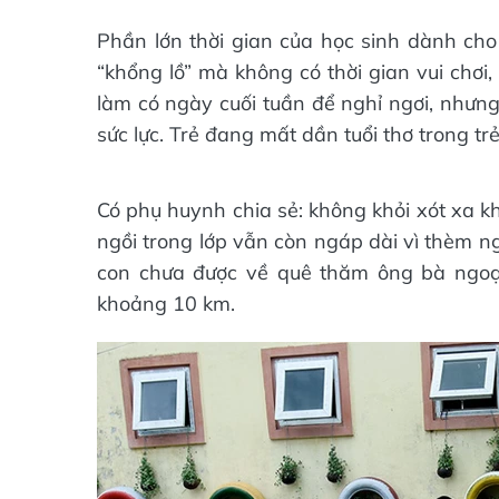
Phần lớn thời gian của học sinh dành cho 
“khổng lồ” mà không có thời gian vui chơi, 
làm có ngày cuối tuần để nghỉ ngơi, nhưng
sức lực. Trẻ đang mất dần tuổi thơ trong tr
Có phụ huynh chia sẻ: không khỏi xót xa kh
ngồi trong lớp vẫn còn ngáp dài vì thèm n
con chưa được về quê thăm ông bà ngoại
khoảng 10 km.