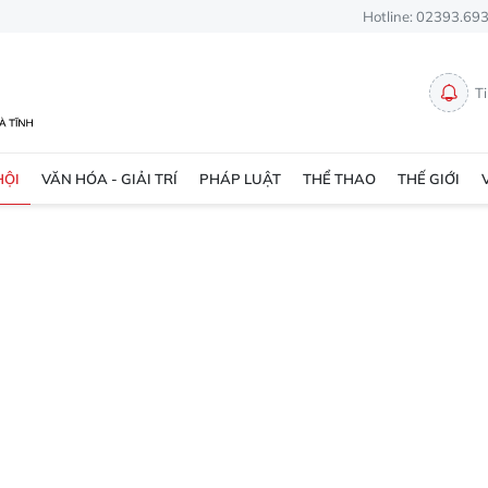
Hotline: 02393.69
T
HỘI
VĂN HÓA - GIẢI TRÍ
PHÁP LUẬT
THỂ THAO
THẾ GIỚI