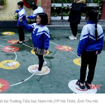
inh tại Trường Tiểu học Nam Hà (TP Hà Tĩnh).
Ảnh Thu Hà.