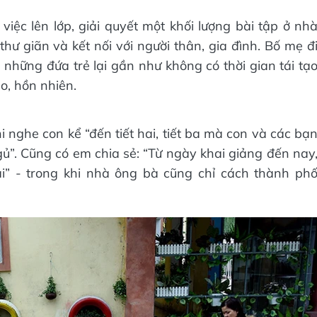
việc lên lớp, giải quyết một khối lượng bài tập ở nh
thư giãn và kết nối với người thân, gia đình. Bố mẹ đ
 những đứa trẻ lại gần như không có thời gian tái tạ
ẻo, hồn nhiên.
i nghe con kể “đến tiết hai, tiết ba mà con và các bạ
gủ”. Cũng có em chia sẻ: “Từ ngày khai giảng đến nay
” - trong khi nhà ông bà cũng chỉ cách thành ph