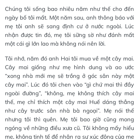
Chúng tôi sống bao nhiêu năm như thế cho đến
ngày bố tôi mất. Một năm sau, anh thông báo với
mẹ tôi anh sẽ sang định cư ở nước ngoài. Lúc
nhận được tin đó, mẹ tôi sững sờ như đánh mất
một cái gì lớn lao mà không nói nên lời.
Tôi nhớ, năm đó anh Hai tôi mua về một cây mai.
Cây mai giống như mẹ hình dung và ao ước
“xong nhà mới mẹ sẽ trồng ở góc sân này một
cây mai”. Lúc đó tôi chen vào “gì chứ mai thì đầy
ngoài đường”, “không, mẹ không thích cây mai
thế, mẹ chỉ thích một cây mai Huế dáng thẳng
như cây trước sân nhà bà ngoại”. Mẹ nói thế
nhưng tôi thì quên. Mẹ tôi bao giờ cũng mong
ngóng về những điều xưa cũ. Tôi không mấy hiểu
mẹ, không tinh tế để nhận ra sự xúc động của mẹ