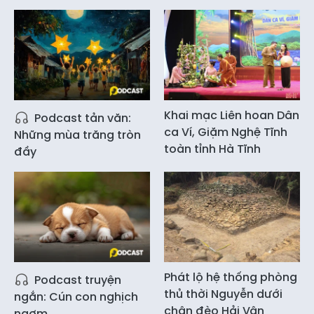
Khai mạc Liên hoan Dân
Podcast tản văn:
ca Ví, Giặm Nghệ Tĩnh
Những mùa trăng tròn
toàn tỉnh Hà Tĩnh
đầy
Phát lộ hệ thống phòng
Podcast truyện
thủ thời Nguyễn dưới
ngắn: Cún con nghịch
chân đèo Hải Vân
ngợm