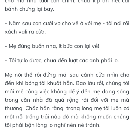
chó mà như tuổi con chim, chưa kịp ăn hết cái
bánh chưng lại bay.
- Năm sau con cưới vợ cho về ở với mẹ - tôi nói rồi
xách vali ra cửa.
- Mẹ đừng buồn nha, ít bữa con lại về!
- Tôi tự lo được, chưa đến lượt các anh phải lo.
Mẹ nói thế rồi đứng mãi sau cánh cửa nhìn cho
đến khi bóng tôi khuất hẳn. Bao lâu rồi, chúng tôi
mải mê công việc không để ý đến mẹ đang sống
trong căn nhà đã quá rộng rãi đối với mẹ mà
thương. Chắc hẳn rằng, trong lòng mẹ tôi luôn có
một nỗi trống trải nào đó mà không muốn chúng
tôi phải bận lòng lo nghĩ nên né tránh.