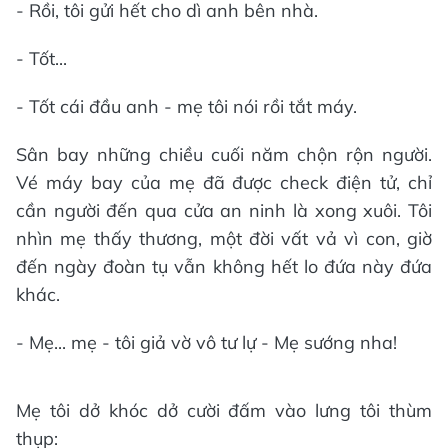
- Rồi, tôi gửi hết cho dì anh bên nhà.
- Tốt...
- Tốt cái đầu anh - mẹ tôi nói rồi tắt máy.
Sân bay những chiều cuối năm chộn rộn người.
Vé máy bay của mẹ đã được check điện tử, chỉ
cần người đến qua cửa an ninh là xong xuôi. Tôi
nhìn mẹ thấy thương, một đời vất vả vì con, giờ
đến ngày đoàn tụ vẫn không hết lo đứa này đứa
khác.
- Mẹ... mẹ - tôi giả vờ vô tư lự - Mẹ sướng nha!
Mẹ tôi dở khóc dở cười đấm vào lưng tôi thùm
thụp: