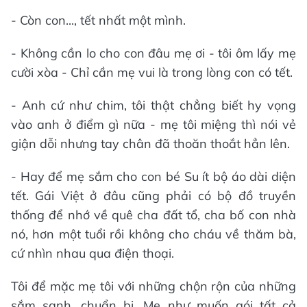
- Còn con..., tết nhất một mình.
- Không cần lo cho con đâu mẹ ơi - tôi ôm lấy mẹ
cười xòa - Chỉ cần mẹ vui là trong lòng con có tết.
- Anh cứ như chim, tôi thật chẳng biết hy vọng
vào anh ở điểm gì nữa - mẹ tôi miệng thì nói vẻ
giận dỗi nhưng tay chân đã thoăn thoắt hẳn lên.
- Hay để mẹ sắm cho con bé Su ít bộ áo dài diện
tết. Gái Việt ở đâu cũng phải có bộ đồ truyền
thống để nhớ về quê cha đất tổ, cha bố con nhà
nó, hơn một tuổi rồi không cho cháu về thăm bà,
cứ nhìn nhau qua điện thoại.
Tôi để mặc mẹ tôi với những chộn rộn của những
sắm sanh, chuẩn bị. Mẹ như muốn gói tất cả