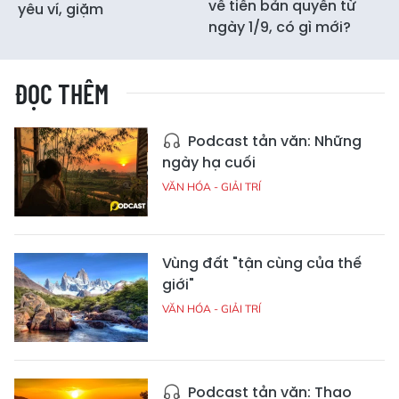
về tiền bản quyền từ
yêu ví, giặm
ngày 1/9, có gì mới?
ĐỌC THÊM
Podcast tản văn: Những
ngày hạ cuối
VĂN HÓA - GIẢI TRÍ
Vùng đất "tận cùng của thế
giới"
VĂN HÓA - GIẢI TRÍ
Podcast tản văn: Thao