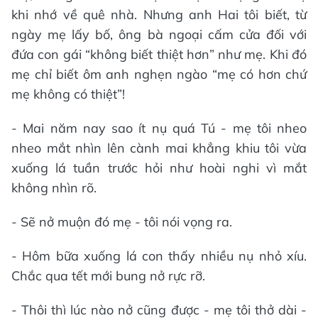
khi nhớ về quê nhà. Nhưng anh Hai tôi biết, từ
ngày mẹ lấy bố, ông bà ngoại cấm cửa đối với
đứa con gái “không biết thiệt hơn” như mẹ. Khi đó
mẹ chỉ biết ôm anh nghẹn ngào “mẹ có hơn chứ
mẹ không có thiệt”!
- Mai năm nay sao ít nụ quá Tú - mẹ tôi nheo
nheo mắt nhìn lên cành mai khẳng khiu tôi vừa
xuống lá tuần trước hỏi như hoài nghi vì mắt
không nhìn rõ.
- Sẽ nở muộn đó mẹ - tôi nói vọng ra.
- Hôm bữa xuống lá con thấy nhiều nụ nhỏ xíu.
Chắc qua tết mới bung nở rực rỡ.
- Thôi thì lúc nào nở cũng được - mẹ tôi thở dài -