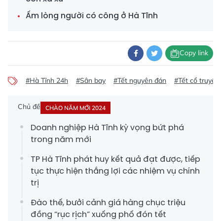
Ấm lòng người có công ở Hà Tĩnh
Copy link
#Hà Tĩnh 24h
#Sân bay
#Tết nguyên đán
#Tết cổ truyền
Chủ đề
CHÀO NĂM MỚI 2024
Doanh nghiệp Hà Tĩnh kỳ vọng bứt phá
trong năm mới
TP Hà Tĩnh phát huy kết quả đạt được, tiếp
tục thực hiện thắng lợi các nhiệm vụ chính
trị
Đào thế, bưởi cảnh giá hàng chục triệu
đồng “rục rịch” xuống phố đón tết