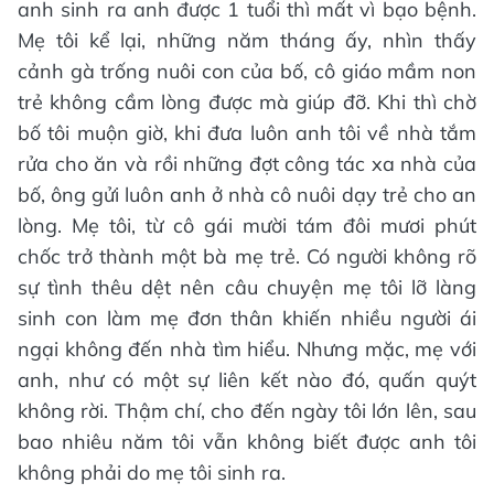
anh sinh ra anh được 1 tuổi thì mất vì bạo bệnh.
Mẹ tôi kể lại, những năm tháng ấy, nhìn thấy
cảnh gà trống nuôi con của bố, cô giáo mầm non
trẻ không cầm lòng được mà giúp đỡ. Khi thì chờ
bố tôi muộn giờ, khi đưa luôn anh tôi về nhà tắm
rửa cho ăn và rồi những đợt công tác xa nhà của
bố, ông gửi luôn anh ở nhà cô nuôi dạy trẻ cho an
lòng. Mẹ tôi, từ cô gái mười tám đôi mươi phút
chốc trở thành một bà mẹ trẻ. Có người không rõ
sự tình thêu dệt nên câu chuyện mẹ tôi lỡ làng
sinh con làm mẹ đơn thân khiến nhiều người ái
ngại không đến nhà tìm hiểu. Nhưng mặc, mẹ với
anh, như có một sự liên kết nào đó, quấn quýt
không rời. Thậm chí, cho đến ngày tôi lớn lên, sau
bao nhiêu năm tôi vẫn không biết được anh tôi
không phải do mẹ tôi sinh ra.