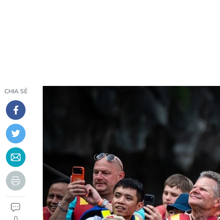
CHIA SẺ
0