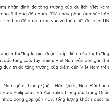
sm) nhận định đà tăng trưởng của du lịch Việt Na
g trong 5 tháng đầu năm. "Điều này phản ánh sức hấ
rên bản đồ du lịch khu vực và thế giới", đại diện U
háng 5 thường là giai đoạn thấp điểm của thị trườn
bắt đầu tăng cao. Tuy nhiên, Việt Nam vẫn đón gần 1,
ng duy trì đà tăng trưởng của điểm đến Việt Nam trê
iệt Nam gồm: Trung Quốc, Hàn Quốc, Nga, Đài Loa
Bản, Philippines và Australia. Trong đó, Trung Quố
ớn nhất, đóng góp gần 40% tổng lượng khách quốc t