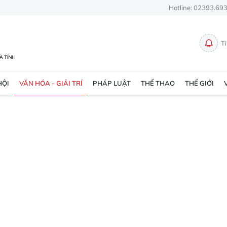
Hotline: 02393.69
T
HỘI
VĂN HÓA - GIẢI TRÍ
PHÁP LUẬT
THỂ THAO
THẾ GIỚI