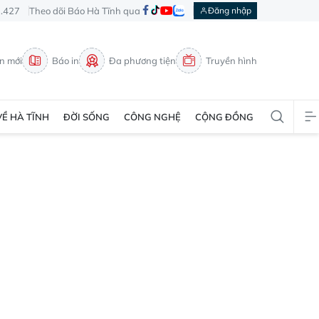
3.427
Theo dõi Báo Hà Tĩnh qua
Đăng nhập
in mới
Báo in
Đa phương tiện
Truyền hình
VỀ HÀ TĨNH
ĐỜI SỐNG
CÔNG NGHỆ
CỘNG ĐỒNG