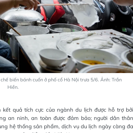
chế biến bánh cuốn ở phố cổ Hà Nội trưa 5/6. Ảnh: Trần
Hiền.
kết quả tích cực của ngành du lịch được hỗ trợ bở
ường an ninh, an toàn được đảm bảo; người dân thâ
 cùng hệ thống sản phẩm, dịch vụ du lịch ngày càng đ