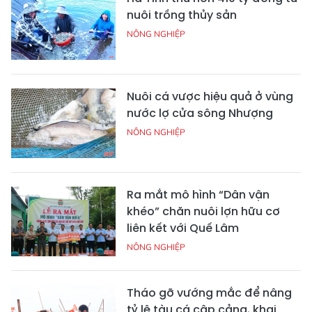
nuôi trồng thủy sản
NÔNG NGHIỆP
Nuôi cá vược hiệu quả ở vùng
nước lợ cửa sông Nhượng
NÔNG NGHIỆP
Ra mắt mô hình “Dân vận
khéo” chăn nuôi lợn hữu cơ
liên kết với Quế Lâm
NÔNG NGHIỆP
Tháo gỡ vướng mắc để nâng
tỷ lệ tàu cá cập cảng, khai