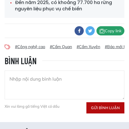
Đến năm 2025, có khoảng 77.700 ha rừng
nguyên liệu phục vụ chế biến
Copy link
#Công nghệ cao
#Cẩm Quan
#Cẩm Xuyên
#Báo mới Hà
BÌNH LUẬN
Xin vui lòng gõ tiếng Việt có dấu
GỬI BÌNH LUẬN