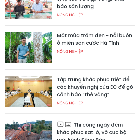
báo sản lượng
NÔNG NGHIỆP
Mất mùa trám đen - nỗi buồn
ở miền sơn cước Hà Tĩnh
NÔNG NGHIỆP
Tập trung khắc phục triệt để
các khuyến nghị của EC để gỡ
cảnh báo “thẻ vàng”
NÔNG NGHIỆP
Thi công ngày đêm
khắc phục sạt lở, vỡ cục bộ
mái kênh Sông Rác