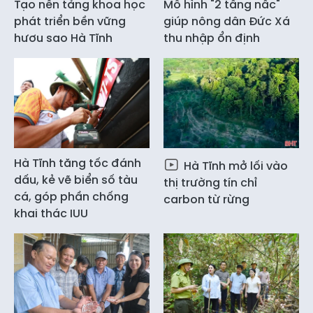
Tạo nền tảng khoa học
Mô hình "2 tầng nấc"
phát triển bền vững
giúp nông dân Đức Xá
hươu sao Hà Tĩnh
thu nhập ổn định
Hà Tĩnh tăng tốc đánh
Hà Tĩnh mở lối vào
dấu, kẻ vẽ biển số tàu
thị trường tín chỉ
cá, góp phần chống
carbon từ rừng
khai thác IUU