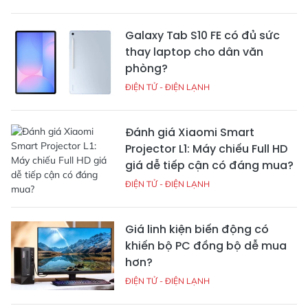
Galaxy Tab S10 FE có đủ sức
thay laptop cho dân văn
phòng?
ĐIỆN TỬ - ĐIỆN LẠNH
Đánh giá Xiaomi Smart
Projector L1: Máy chiếu Full HD
giá dễ tiếp cận có đáng mua?
ĐIỆN TỬ - ĐIỆN LẠNH
Giá linh kiện biến động có
khiến bộ PC đồng bộ dễ mua
hơn?
ĐIỆN TỬ - ĐIỆN LẠNH