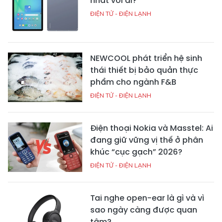
nhất với ai?
ĐIỆN TỬ - ĐIỆN LẠNH
NEWCOOL phát triển hệ sinh
thái thiết bị bảo quản thực
phẩm cho ngành F&B
ĐIỆN TỬ - ĐIỆN LẠNH
Điện thoại Nokia và Masstel: Ai
đang giữ vững vị thế ở phân
khúc “cục gạch” 2026?
ĐIỆN TỬ - ĐIỆN LẠNH
Tai nghe open-ear là gì và vì
sao ngày càng được quan
tâm?