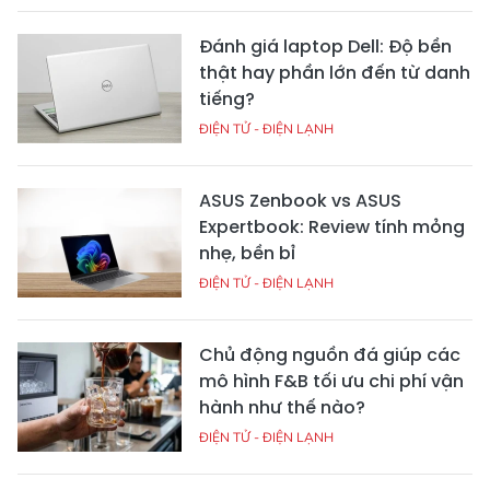
Đánh giá laptop Dell: Độ bền
thật hay phần lớn đến từ danh
tiếng?
ĐIỆN TỬ - ĐIỆN LẠNH
ASUS Zenbook vs ASUS
Expertbook: Review tính mỏng
nhẹ, bền bỉ
ĐIỆN TỬ - ĐIỆN LẠNH
Chủ động nguồn đá giúp các
mô hình F&B tối ưu chi phí vận
hành như thế nào?
ĐIỆN TỬ - ĐIỆN LẠNH