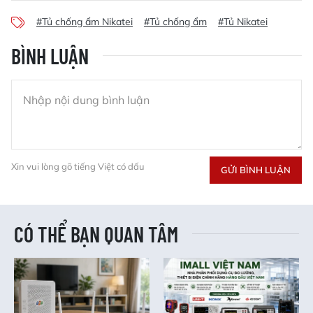
#Tủ chống ẩm Nikatei
#Tủ chống ẩm
#Tủ Nikatei
BÌNH LUẬN
Xin vui lòng gõ tiếng Việt có dấu
GỬI BÌNH LUẬN
CÓ THỂ BẠN QUAN TÂM