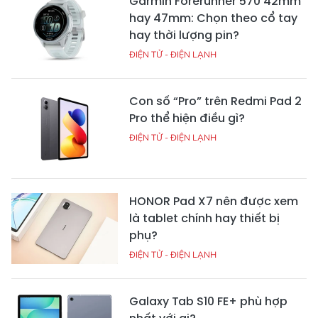
Garmin Forerunner 570 42mm
hay 47mm: Chọn theo cổ tay
hay thời lượng pin?
ĐIỆN TỬ - ĐIỆN LẠNH
Con số “Pro” trên Redmi Pad 2
Pro thể hiện điều gì?
ĐIỆN TỬ - ĐIỆN LẠNH
HONOR Pad X7 nên được xem
là tablet chính hay thiết bị
phụ?
ĐIỆN TỬ - ĐIỆN LẠNH
Galaxy Tab S10 FE+ phù hợp