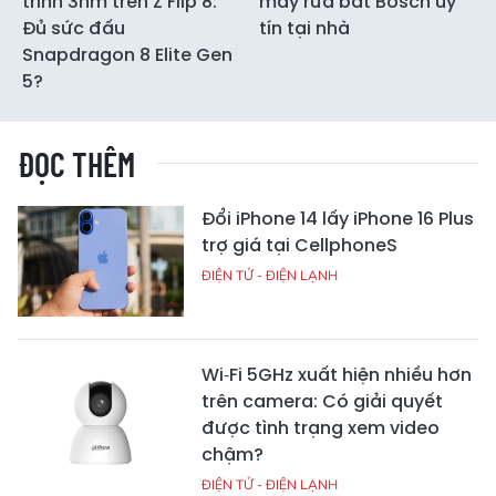
trình 3nm trên Z Flip 8:
máy rửa bát Bosch uy
Đủ sức đấu
tín tại nhà
Snapdragon 8 Elite Gen
5?
ĐỌC THÊM
Đổi iPhone 14 lấy iPhone 16 Plus
trợ giá tại CellphoneS
ĐIỆN TỬ - ĐIỆN LẠNH
Wi‑Fi 5GHz xuất hiện nhiều hơn
trên camera: Có giải quyết
được tình trạng xem video
chậm?
ĐIỆN TỬ - ĐIỆN LẠNH