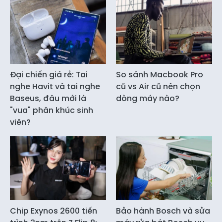
Đại chiến giá rẻ: Tai
So sánh Macbook Pro
nghe Havit và tai nghe
cũ vs Air cũ nên chọn
Baseus, đâu mới là
dòng máy nào?
"vua" phân khúc sinh
viên?
Chip Exynos 2600 tiến
Bảo hành Bosch và sửa