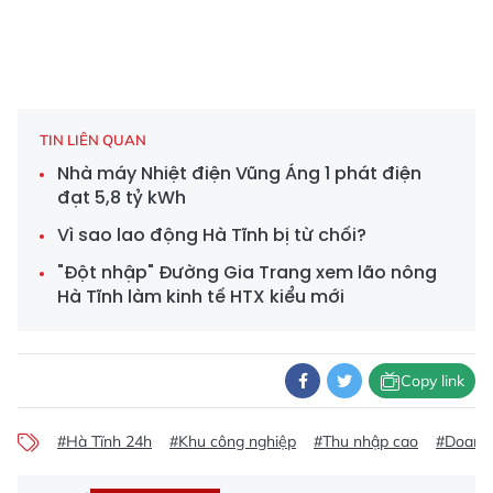
TIN LIÊN QUAN
Nhà máy Nhiệt điện Vũng Áng 1 phát điện
đạt 5,8 tỷ kWh
Vì sao lao động Hà Tĩnh bị từ chối?
"Đột nhập" Đường Gia Trang xem lão nông
Hà Tĩnh làm kinh tế HTX kiểu mới
Copy link
#Hà Tĩnh 24h
#Khu công nghiệp
#Thu nhập cao
#Doanh 