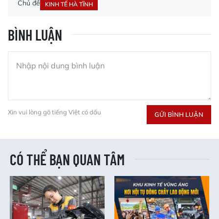
Chủ đề
KINH TẾ HÀ TĨNH
BÌNH LUẬN
Xin vui lòng gõ tiếng Việt có dấu
GỬI BÌNH LUẬN
CÓ THỂ BẠN QUAN TÂM