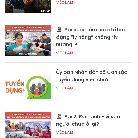
VIỆC LÀM
Bài cuối: Làm sao để lao
động “ly nông” không “ly
hương”?
VIỆC LÀM
Ủy ban Nhân dân xã Can Lộc
tuyển dụng viên chức
VIỆC LÀM
Bài 2: Đất lành - vì sao
người chưa ở lại?
VIỆC LÀM