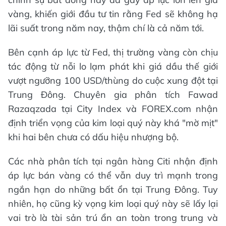
vàng, khiến giới đầu tư tin rằng Fed sẽ không hạ
lãi suất trong năm nay, thậm chí là cả năm tới.
Bên cạnh áp lực từ Fed, thị trường vàng còn chịu
tác động từ nỗi lo lạm phát khi giá dầu thế giới
vượt ngưỡng 100 USD/thùng do cuộc xung đột tại
Trung Đông. Chuyên gia phân tích Fawad
Razaqzada tại City Index và FOREX.com nhận
định triển vọng của kim loại quý này khá "mờ mịt"
khi hai bên chưa có dấu hiệu nhượng bộ.
Các nhà phân tích tại ngân hàng Citi nhận định
áp lực bán vàng có thể vẫn duy trì mạnh trong
ngắn hạn do những bất ổn tại Trung Đông. Tuy
nhiên, họ cũng kỳ vọng kim loại quý này sẽ lấy lại
vai trò là tài sản trú ẩn an toàn trong trung và