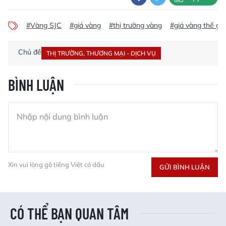
#Vàng SJC
#giá vàng
#thị trường vàng
#giá vàng thế giớ
Chủ đề
THỊ TRƯỜNG, THƯƠNG MẠI - DỊCH VỤ
BÌNH LUẬN
Xin vui lòng gõ tiếng Việt có dấu
GỬI BÌNH LUẬN
CÓ THỂ BẠN QUAN TÂM