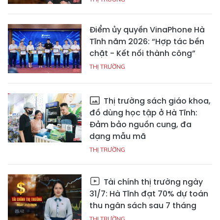
Điểm ủy quyền VinaPhone Hà
Tĩnh năm 2026: “Hợp tác bền
chặt - Kết nối thành công”
THỊ TRƯỜNG
Thị trường sách giáo khoa,
đồ dùng học tập ở Hà Tĩnh:
Đảm bảo nguồn cung, đa
dạng mẫu mã
THỊ TRƯỜNG
Tài chính thị trường ngày
31/7: Hà Tĩnh đạt 70% dự toán
thu ngân sách sau 7 tháng
THỊ TRƯỜNG