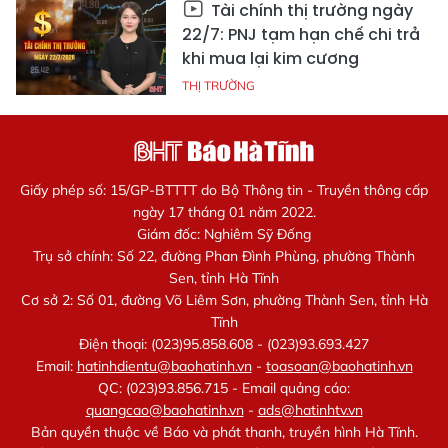
Tài chính thị trường ngày
22/7: PNJ tạm hạn chế chi trả
khi mua lại kim cương
THỊ TRƯỜNG
Giấy phép số: 15/GP-BTTTT do Bộ Thông tin - Truyền thông cấp
ngày 17 tháng 01 năm 2022.
Giám đốc: Nghiêm Sỹ Đống
Trụ sở chính: Số 22, đường Phan Đình Phùng, phường Thành
Sen, tỉnh Hà Tĩnh
Cơ sở 2: Số 01, đường Võ Liêm Sơn, phường Thành Sen, tỉnh Hà
Tĩnh
Điện thoại: (023)95.858.608 - (023)93.693.427
Email:
hatinhdientu@baohatinh.vn
-
toasoan@baohatinh.vn
QC: (023)93.856.715 - Email quảng cáo:
quangcao@baohatinh.vn
-
ads@hatinhtv.vn
Bản quyền thuộc về Báo và phát thanh, truyền hình Hà Tĩnh.