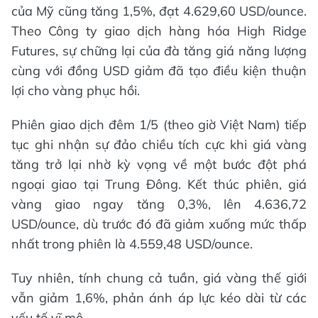
của Mỹ cũng tăng 1,5%, đạt 4.629,60 USD/ounce.
Theo Công ty giao dịch hàng hóa High Ridge
Futures, sự chững lại của đà tăng giá năng lượng
cùng với đồng USD giảm đã tạo điều kiện thuận
lợi cho vàng phục hồi.
Phiên giao dịch đêm 1/5 (theo giờ Việt Nam) tiếp
tục ghi nhận sự đảo chiều tích cực khi giá vàng
tăng trở lại nhờ kỳ vọng về một bước đột phá
ngoại giao tại Trung Đông. Kết thúc phiên, giá
vàng giao ngay tăng 0,3%, lên 4.636,72
USD/ounce, dù trước đó đã giảm xuống mức thấp
nhất trong phiên là 4.559,48 USD/ounce.
Tuy nhiên, tính chung cả tuần, giá vàng thế giới
vẫn giảm 1,6%, phản ánh áp lực kéo dài từ các
yếu tố vĩ mô.