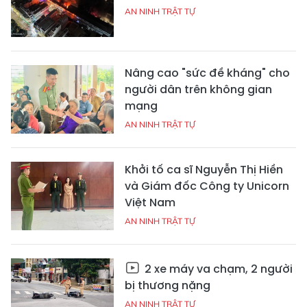
AN NINH TRẬT TỰ
Nâng cao "sức đề kháng" cho
người dân trên không gian
mạng
AN NINH TRẬT TỰ
Khởi tố ca sĩ Nguyễn Thị Hiền
và Giám đốc Công ty Unicorn
Việt Nam
AN NINH TRẬT TỰ
2 xe máy va chạm, 2 người
bị thương nặng
AN NINH TRẬT TỰ