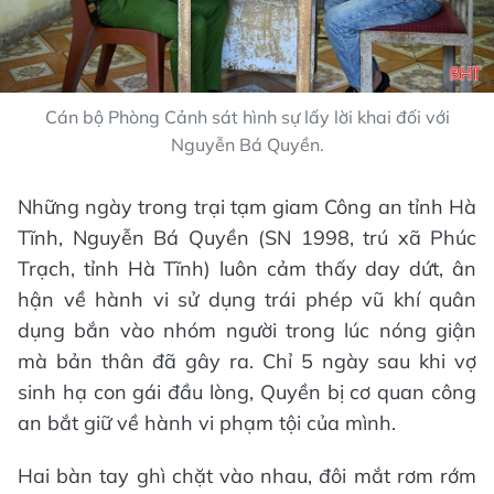
Cán bộ Phòng Cảnh sát hình sự lấy lời khai đối với
Nguyễn Bá Quyền.
Những ngày trong trại tạm giam Công an tỉnh Hà
Tĩnh, Nguyễn Bá Quyền (SN 1998, trú xã Phúc
Trạch, tỉnh Hà Tĩnh) luôn cảm thấy day dứt, ân
hận về hành vi sử dụng trái phép vũ khí quân
dụng bắn vào nhóm người trong lúc nóng giận
mà bản thân đã gây ra. Chỉ 5 ngày sau khi vợ
sinh hạ con gái đầu lòng, Quyền bị cơ quan công
an bắt giữ về hành vi phạm tội của mình.
Hai bàn tay ghì chặt vào nhau, đôi mắt rơm rớm