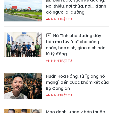
Biển báo, vạch kẻ đường:
Nơi thiếu, nơi thừa, nơi... đánh
đố người đi đường
AN NINH TRẬT TỰ
Hà Tĩnh phá đường dây
bán ma túy "cỏ" cho công
nhân, học sinh, giao dịch hơn
10 tỷ đồng
AN NINH TRẬT TỰ
Huấn Hoa Hồng, từ "giang hồ
mạng" đến cuộc khám xét của
Bộ Công an
AN NINH TRẬT TỰ
Mạo danh lương y bán thuốc