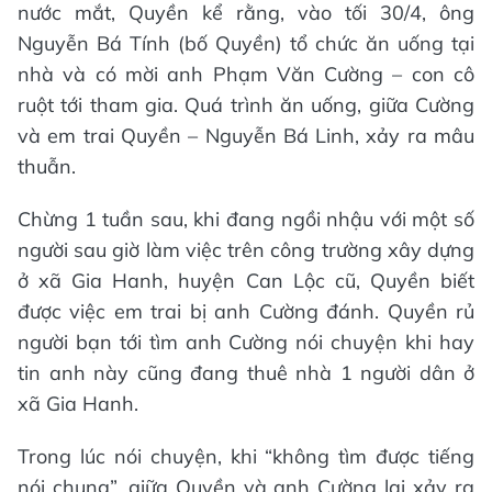
nước mắt, Quyền kể rằng, vào tối 30/4, ông
Nguyễn Bá Tính (bố Quyền) tổ chức ăn uống tại
nhà và có mời anh Phạm Văn Cường – con cô
ruột tới tham gia. Quá trình ăn uống, giữa Cường
và em trai Quyền – Nguyễn Bá Linh, xảy ra mâu
thuẫn.
Chừng 1 tuần sau, khi đang ngồi nhậu với một số
người sau giờ làm việc trên công trường xây dựng
ở xã Gia Hanh, huyện Can Lộc cũ, Quyền biết
được việc em trai bị anh Cường đánh. Quyền rủ
người bạn tới tìm anh Cường nói chuyện khi hay
tin anh này cũng đang thuê nhà 1 người dân ở
xã Gia Hanh.
Trong lúc nói chuyện, khi “không tìm được tiếng
nói chung”, giữa Quyền và anh Cường lại xảy ra