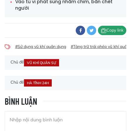
Vào tù vì phát súng nhắm chim, bắn chết
người
Copy link
#Sử dụng vũ khí quân dụng
#Tàng trữ trái phép vũ khí quân
Chủ đề
VŨ KHÍ QUÂN SỰ
Chủ đề
HÀ TĨNH 24H
BÌNH LUẬN