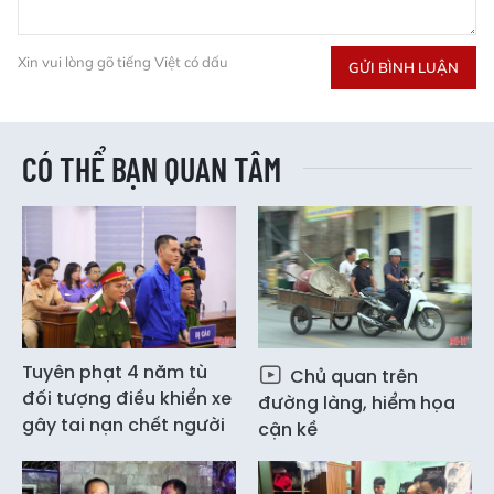
Xin vui lòng gõ tiếng Việt có dấu
GỬI BÌNH LUẬN
CÓ THỂ BẠN QUAN TÂM
Tuyên phạt 4 năm tù
Chủ quan trên
đối tượng điều khiển xe
đường làng, hiểm họa
gây tai nạn chết người
cận kề