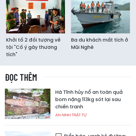
Khởi tố 2 đối tượng về
Ba du khách mất tích ở
tội "Cố ý gây thương
Mũi Nghê
tích"
ĐỌC THÊM
Hà Tĩnh hủy nổ an toàn quả
bom nặng 113kg sót lại sau
chiến tranh
AN NINH TRẬT TỰ