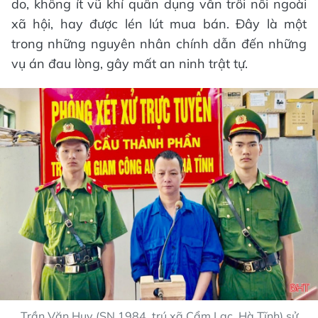
do, không ít vũ khí quân dụng vẫn trôi nổi ngoài
xã hội, hay được lén lút mua bán. Đây là một
trong những nguyên nhân chính dẫn đến những
vụ án đau lòng, gây mất an ninh trật tự.
Trần Văn Huy (SN 1984, trú xã Cẩm Lạc, Hà Tĩnh) sử