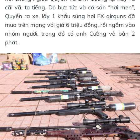
cãi vã, to tiếng. Do bực tức và có sẵn “hơi men”,
Quyền ra xe, lấy 1 khẩu súng hơi FX airguns đã
mua trên mạng với giá 6 triệu đồng, rồi ngắm vào
nhóm người, trong đó có anh Cường và bắn 2
phát.