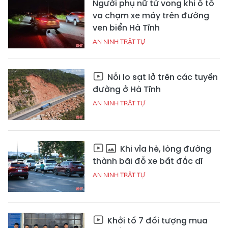
Người phụ nữ tử vong khi ô tô
va chạm xe máy trên đường
ven biển Hà Tĩnh
AN NINH TRẬT TỰ
Nỗi lo sạt lở trên các tuyến
đường ở Hà Tĩnh
AN NINH TRẬT TỰ
Khi vỉa hè, lòng đường
thành bãi đỗ xe bất đắc dĩ
AN NINH TRẬT TỰ
Khởi tố 7 đối tượng mua