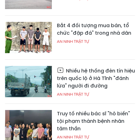
Bắt 4 đối tượng mua bán, tổ
chức "đập đá" trong nhà dân
AN NINH TRẬT TỰ
Nhiều hệ thống đèn tín hiệu
trên quốc lộ ở Hà Tĩnh "đánh
lừa" người đi đường
AN NINH TRẬT TỰ
Truy tố nhiều bác sĩ "hô biến"
tội phạm thành bệnh nhân
tâm thần
AN NINH TRẬT TỰ