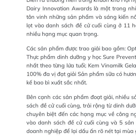
Dairy Innovation Awards là một trong nhữ
tôn vinh những sản phẩm và sáng kiến nổ
lọt vào danh sách đề cử cuối cùng ở 11 
nhiều hạng mục quan trọng.
Các sản phẩm được trao giải bao gồm: Opt
Thực phẩm dinh dưỡng y học Sure Prevent 
nhất theo từng lứa tuổi; Kem Vinamilk Gel
100% đa vị đạt giải Sản phẩm sữa có hương
kế bao bì xuất sắc nhất.
Bên cạnh các sản phẩm đoạt giải, nhiều 
sách đề cử cuối cùng, trải rộng từ dinh d
chuyên biệt đến các hạng mục về công ngh
vào danh sách đề cử cuối cùng và 5 sản
doanh nghiệp để lại dấu ấn rõ nét tại mùa 