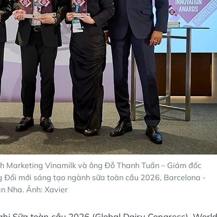
h Marketing Vinamilk và ông Đỗ Thanh Tuấn – Giám đốc
ởng Đổi mới sáng tạo ngành sữa toàn cầu 2026, Barcelona -
n Nha. Ảnh: Xavier
ghị Sữa toàn cầu 2026 (Global Dairy Congress), Worl