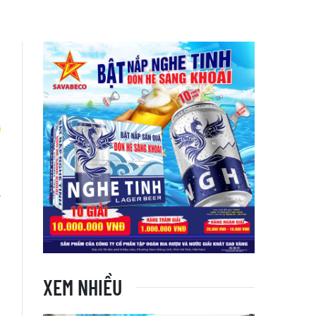
o
y
i
XEM NHIỀU