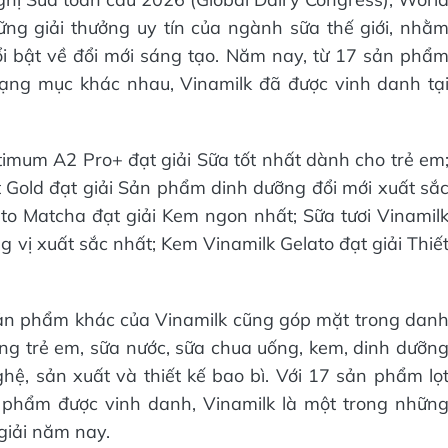
ng giải thưởng uy tín của ngành sữa thế giới, nhằ
i bật về đổi mới sáng tạo. Năm nay, từ 17 sản phẩ
hạng mục khác nhau, Vinamilk đã được vinh danh tạ
imum A2 Pro+ đạt giải Sữa tốt nhất dành cho trẻ em
Gold đạt giải Sản phẩm dinh dưỡng đổi mới xuất sắ
ato Matcha đạt giải Kem ngon nhất; Sữa tươi Vinamil
 vị xuất sắc nhất; Kem Vinamilk Gelato đạt giải Thiế
sản phẩm khác của Vinamilk cũng góp mặt trong dan
ưỡng trẻ em, sữa nước, sữa chua uống, kem, dinh dưỡn
ệ, sản xuất và thiết kế bao bì. Với 17 sản phẩm lọ
 phẩm được vinh danh, Vinamilk là một trong nhữn
giải năm nay.