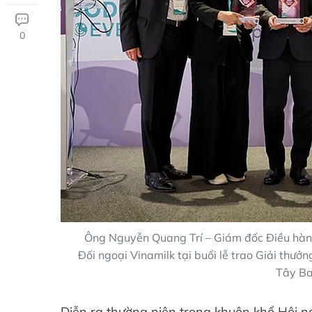
0
Ông Nguyễn Quang Trí – Giám đốc Điều hàn
Đối ngoại Vinamilk tại buổi lễ trao Giải thư
Tây Ba
Diễn ra thường niên trong khuôn khổ Hội n