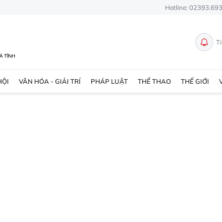
Hotline: 02393.69
T
HỘI
VĂN HÓA - GIẢI TRÍ
PHÁP LUẬT
THỂ THAO
THẾ GIỚI