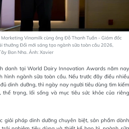
 Marketing Vinamilk cùng ông Đỗ Thanh Tuấn - Giám đốc
iải thưởng Đổi mới sáng tạo ngành sữa toàn cầu 2026,
Tây Ban Nha. Ảnh: Xavier
nh danh tại World Dairy Innovation Awards năm na
h hình ngành sữa toàn cầu. Nếu trước đây điều nhiề
 đủ dinh dưỡng, thì ngày nay người tiêu dùng tìm kiế
 thể trạng, lối sống và mục tiêu sức khỏe của riên
c giải pháp dinh dưỡng chuyên biệt, sản phẩm dàn
trải nghiệm tiêu dùng và thiết kế bao bì, ngành sữ