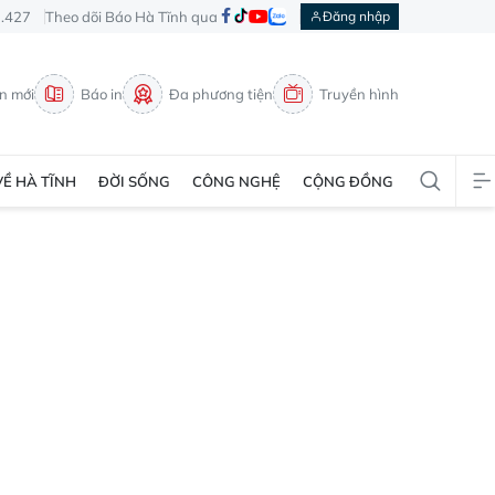
3.427
Theo dõi Báo Hà Tĩnh qua
Đăng nhập
in mới
Báo in
Đa phương tiện
Truyền hình
VỀ HÀ TĨNH
ĐỜI SỐNG
CÔNG NGHỆ
CỘNG ĐỒNG