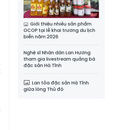
m
m
Giới thiệu nhiều sản phẩm
i
OCOP tại lễ khai trương du lịch
biển năm 2026
;
Nghệ sĩ Nhân dân Lan Hương
c
tham gia livestream quảng bá
k
đặc sản Hà Tĩnh
t
Lan tỏa đặc sản Hà Tĩnh
giữa lòng Thủ đô
h
g
t
g