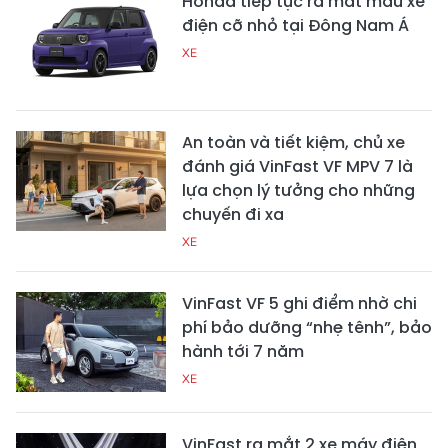
Honda tiếp tục ra mắt mẫu xe
điện cỡ nhỏ tại Đông Nam Á
XE
An toàn và tiết kiệm, chủ xe
đánh giá VinFast VF MPV 7 là
lựa chọn lý tưởng cho những
chuyến đi xa
XE
VinFast VF 5 ghi điểm nhờ chi
phí bảo dưỡng “nhẹ tênh”, bảo
hành tới 7 năm
XE
VinFast ra mắt 2 xe máy điện