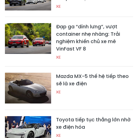
XE
Đạp ga “dính lưng”, vượt
container nhẹ nhàng: Trải
nghiệm khiến chủ xe mê
VinFast VF 8
XE
Mazda MX-5 thế hệ tiếp theo
sẽ là xe điện
XE
Toyota tiếp tục thắng lớn nhờ
xe điện hóa
XE