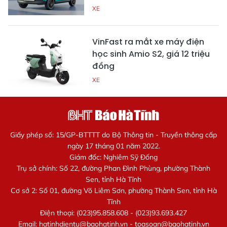
XE
VinFast ra mắt xe máy điện
học sinh Amio S2, giá 12 triệu
đồng
XE
Giấy phép số: 15/GP-BTTTT do Bộ Thông tin - Truyền thông cấp
ngày 17 tháng 01 năm 2022.
Giám đốc: Nghiêm Sỹ Đống
Trụ sở chính: Số 22, đường Phan Đình Phùng, phường Thành
Sen, tỉnh Hà Tĩnh
Cơ sở 2: Số 01, đường Võ Liêm Sơn, phường Thành Sen, tỉnh Hà
Tĩnh
Điện thoại: (023)95.858.608 - (023)93.693.427
Email:
hatinhdientu@baohatinh.vn
-
toasoan@baohatinh.vn