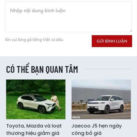
Xin vui lòng gõ tiếng Việt có dấu
GỬI BÌNH LUẬN
CÓ THỂ BẠN QUAN TÂM
Toyota, Mazda và loạt
Jaecoo J5 hẹn ngày
thương hiệu giảm giá
công bố giá