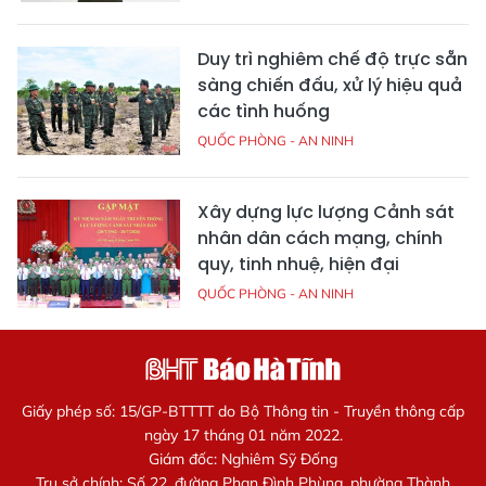
Duy trì nghiêm chế độ trực sẵn
sàng chiến đấu, xử lý hiệu quả
các tình huống
QUỐC PHÒNG - AN NINH
Xây dựng lực lượng Cảnh sát
nhân dân cách mạng, chính
quy, tinh nhuệ, hiện đại
QUỐC PHÒNG - AN NINH
Giấy phép số: 15/GP-BTTTT do Bộ Thông tin - Truyền thông cấp
ngày 17 tháng 01 năm 2022.
Giám đốc: Nghiêm Sỹ Đống
Trụ sở chính: Số 22, đường Phan Đình Phùng, phường Thành