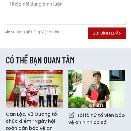
Xin vui lòng gõ tiếng Việt có dấu
GỬI BÌNH LUẬN
CÓ THỂ BẠN QUAN TÂM
Can Lộc, Vũ Quang tổ
Tôi là nữ tổ viên bảo
chức điểm “Ngày hội
vệ an ninh cơ sở
toàn dân bảo vệ an