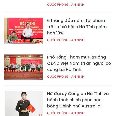
QUỐC PHÒNG - AN NINH
6 tháng đầu năm, tội phạm
trật tự xã hội ở Hà Tĩnh giảm
hơn 10%
QUỐC PHÒNG - AN NINH
Phó Tổng Tham mưu trưởng
QĐND Việt Nam tri ân người có
công tại Hà Tĩnh
QUỐC PHÒNG - AN NINH
Nữ đại úy Công an Hà Tĩnh và
hành trình chinh phục học
bổng Chính phủ Australia
QUỐC PHÒNG - AN NINH