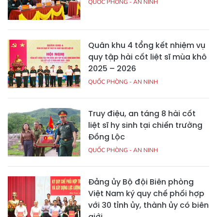
QUỐC PHÒNG - AN NINH
Quân khu 4 tổng kết nhiệm vụ
quy tập hài cốt liệt sĩ mùa khô
2025 – 2026
QUỐC PHÒNG - AN NINH
Truy điệu, an táng 8 hài cốt
liệt sĩ hy sinh tại chiến trường
Đồng Lộc
QUỐC PHÒNG - AN NINH
Đảng ủy Bộ đội Biên phòng
Việt Nam ký quy chế phối hợp
với 30 tỉnh ủy, thành ủy có biên
giới