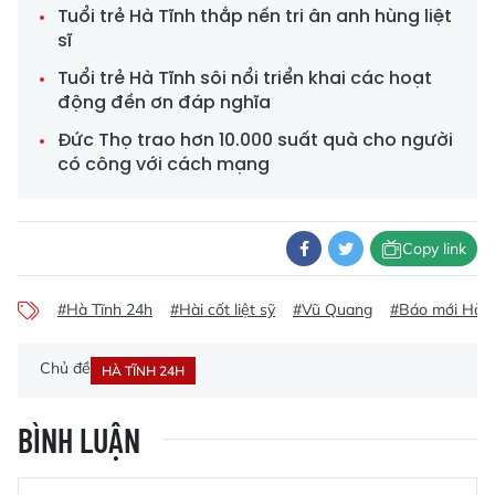
Tuổi trẻ Hà Tĩnh thắp nến tri ân anh hùng liệt
sĩ
Tuổi trẻ Hà Tĩnh sôi nổi triển khai các hoạt
động đền ơn đáp nghĩa
Đức Thọ trao hơn 10.000 suất quà cho người
có công với cách mạng
Copy link
#Hà Tĩnh 24h
#Hài cốt liệt sỹ
#Vũ Quang
#Báo mới Hà T
Chủ đề
HÀ TĨNH 24H
BÌNH LUẬN