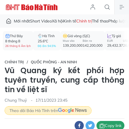
Mới nhất
Short Video
Xã hội
Kinh tế
Chính trị
Thể thao
Pháp luật
V
Thứ Bảy
Hà Tĩnh
Giá vàng (SJC)
Tỷ giá
8 tháng 8
25.6°C
Mua vào
Bán ra
EUR
USD
139,200,000
142,200,000
29,432.37
26,
26 tháng 6 Âm lịch
Độ ẩm 94.5%
CHÍNH TRỊ
QUỐC PHÒNG - AN NINH
Vũ Quang ký kết phối hợp
tuyên truyền, cung cấp thông
tin về liệt sĩ
Chung Thuỷ
17/11/2023 23:45
Theo dõi Báo Hà Tĩnh trên
Copy link