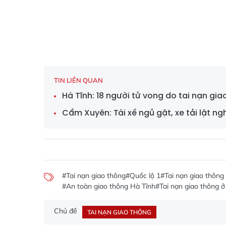
TIN LIÊN QUAN
Hà Tĩnh: 18 người tử vong do tai nạn g
Cẩm Xuyên: Tài xế ngủ gật, xe tải lật ng
#Tai nạn giao thông
#Quốc lộ 1
#Tai nạn giao thông
#An toàn giao thông Hà Tĩnh
#Tai nạn giao thông 
Chủ đề
TAI NẠN GIAO THÔNG