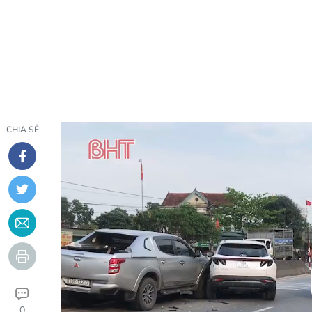
CHIA SẺ
0