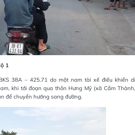
Video
lộ 1
BKS 38A – 425.71 do một nam tài xế điều khiển d
Nam, khi tới đoạn qua thôn Hưng Mỹ (xã Cẩm Thành
han để chuyển hướng sang đường.