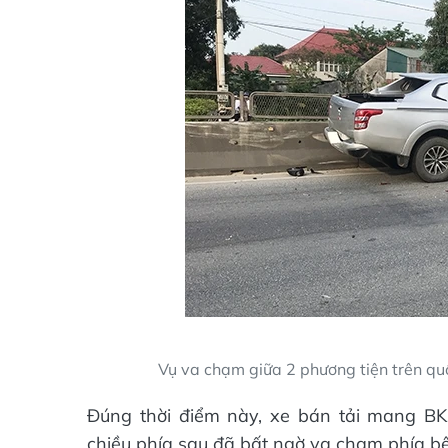
Vụ va chạm giữa 2 phương tiện trên q
Đúng thời điểm này, xe bán tải mang BK
chiều phía sau đã bất ngờ va chạm phía bên