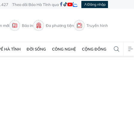
3.427
Theo dõi Báo Hà Tĩnh qua
Đăng nhập
in mới
Báo in
Đa phương tiện
Truyền hình
VỀ HÀ TĨNH
ĐỜI SỐNG
CÔNG NGHỆ
CỘNG ĐỒNG