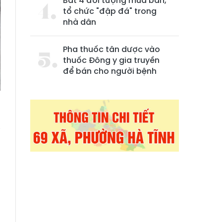
Bắt 4 đối tượng mua bán,
tổ chức "đập đá" trong
nhà dân
Pha thuốc tân dược vào
thuốc Đông y gia truyền
để bán cho người bệnh
i
,