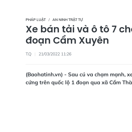
PHÁP LUẬT
AN NINH TRẬT TỰ
Xe bán tải và ô tô 7 c
đoạn Cẩm Xuyên
T.Q
21/03/2022 11:26
(Baohatinh.vn) - Sau cú va chạm mạnh, xe 
cứng trên quốc lộ 1 đoạn qua xã Cẩm Thà