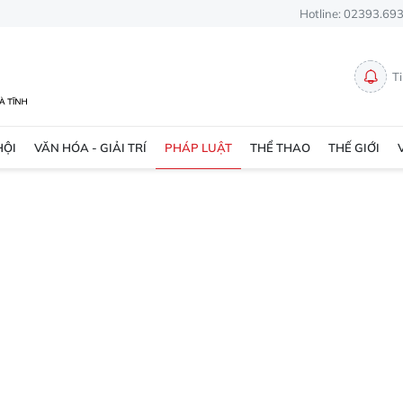
Hotline: 02393.69
T
HỘI
VĂN HÓA - GIẢI TRÍ
PHÁP LUẬT
THỂ THAO
THẾ GIỚI