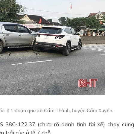
uốc lộ 1 đoạn qua xã Cẩm Thành, huyện Cẩm Xuyên.
S 38C-122.37 (chưa rõ danh tính tài xế) chạy cùn
 trái của ô tô 7 chỗ.