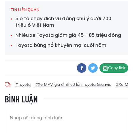
TIN LIÊN QUAN
5 ô tô chạy dịch vụ đáng chú ý dưới 700
triệu ở Việt Nam
Nhiều xe Toyota giảm giá 45 - 85 triệu đồng
Toyota bùng nổ khuyến mại cuối năm
Copy link
#Toyota
#Xe MPV gia đình cỡ lớn Toyota Granvia
#Xe MPV g
BÌNH LUẬN