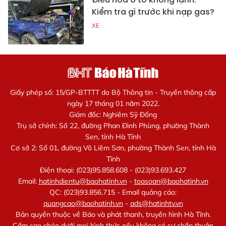
Kiểm tra gì trước khi nạp gas?
XE
Giấy phép số: 15/GP-BTTTT do Bộ Thông tin - Truyền thông cấp
ngày 17 tháng 01 năm 2022.
Giám đốc: Nghiêm Sỹ Đống
Trụ sở chính: Số 22, đường Phan Đình Phùng, phường Thành
Sen, tỉnh Hà Tĩnh
Cơ sở 2: Số 01, đường Võ Liêm Sơn, phường Thành Sen, tỉnh Hà
Tĩnh
Điện thoại: (023)95.858.608 - (023)93.693.427
Email:
hatinhdientu@baohatinh.vn
-
toasoan@baohatinh.vn
QC: (023)93.856.715 - Email quảng cáo:
quangcao@baohatinh.vn
-
ads@hatinhtv.vn
Bản quyền thuộc về Báo và phát thanh, truyền hình Hà Tĩnh.
Cấm sao chép dưới mọi hình thức nếu không có sự chấp thuận