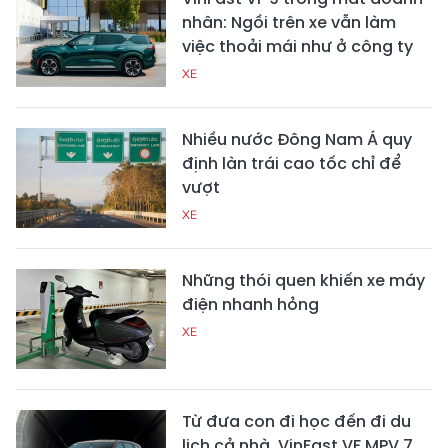
nhân: Ngồi trên xe vẫn làm
việc thoải mái như ở công ty
XE
Nhiều nước Đông Nam Á quy
định làn trái cao tốc chỉ để
vượt
XE
Những thói quen khiến xe máy
điện nhanh hỏng
XE
Từ đưa con đi học đến đi du
lịch cả nhà, VinFast VF MPV 7