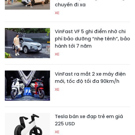
chuyến đi xa
XE
VinFast VF 5 ghi điểm nhờ chi
phí bảo dưỡng “nhẹ tênh”, bảo
hành tới 7 năm
XE
VinFast ra mắt 2 xe máy điện
mới, tốc độ tối đa 90km/h
XE
Tesla bán xe đạp trẻ em giá
225 USD
XE