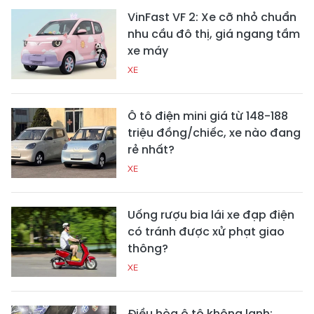
VinFast VF 2: Xe cỡ nhỏ chuẩn
nhu cầu đô thị, giá ngang tầm
xe máy
XE
Ô tô điện mini giá từ 148-188
triệu đồng/chiếc, xe nào đang
rẻ nhất?
XE
Uống rượu bia lái xe đạp điện
có tránh được xử phạt giao
thông?
XE
Điều hòa ô tô không lạnh: