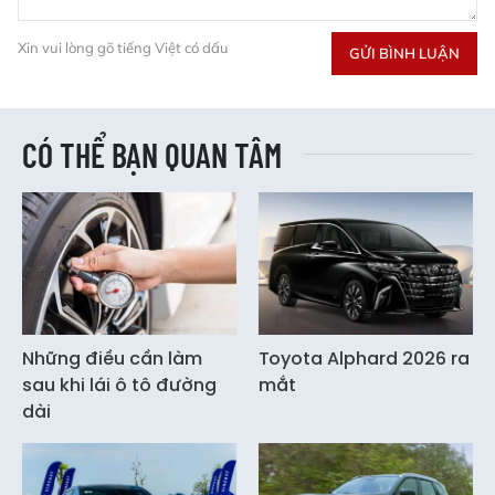
Xin vui lòng gõ tiếng Việt có dấu
GỬI BÌNH LUẬN
CÓ THỂ BẠN QUAN TÂM
Những điều cần làm
Toyota Alphard 2026 ra
sau khi lái ô tô đường
mắt
dài