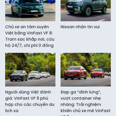
Chủ xe an tâm xuyên
Nissan nhận tin vui
Việt bằng VinFast VF 8:
Trạm sạc khắp nơi, cứu
hộ 24/7, chi phí 0 đồng
Người dùng Việt đánh
Đạp ga “dính lưng”,
giá: VinFast VF 9 phù
vượt container nhẹ
hợp cho các chuyến du
nhàng: Trải nghiệm
lịch xa
khiến chủ xe mê VinFast