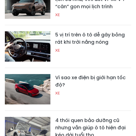
“cân” gọn mọi lịch trình
XE
5 vị trí trên ô tô dễ gây bỏng
rát khi trời nắng nóng
XE
Vì sao xe điện bị giới hạn tốc
độ?
XE
4 thói quen bảo dưỡng cũ
nhưng vẫn giúp ô tô hiện đại
kéo dài tuổi thọ