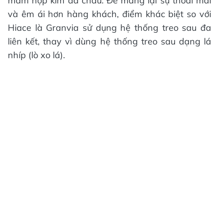
mâm hợp kim đa chấu. Để mang lại sự thoải mái
và êm ái hơn hàng khách, điểm khác biệt so với
Hiace là Granvia sử dụng hệ thống treo sau đa
liên kết, thay vì dùng hệ thống treo sau dạng lá
nhíp (lò xo lá).​