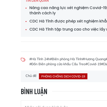
TIN LIÊN QUAN
Nâng cao năng lực xét nghiệm Covid-19
thành cách ly
CDC Hà Tĩnh được phép xét nghiệm khẳn
CDC Hà Tĩnh tập trung cao cho việc lấy
#Hà Tĩnh 24h
#Biên phòng Hà Tĩnh
#Hương Quang
#Đồn Biên phòng cửa khẩu Cầu Treo
#Covid-19
#Dị
Chủ đề
PHÒNG CHỐNG DỊCH COVID-19
BÌNH LUẬN