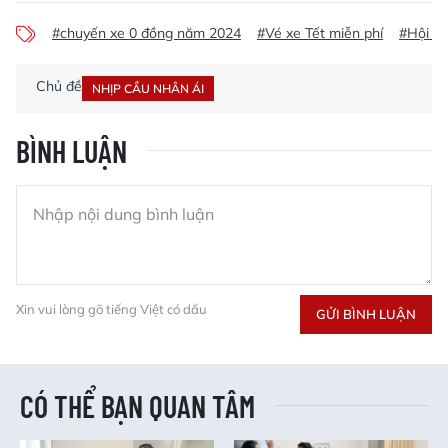
#chuyến xe 0 đồng năm 2024
#Vé xe Tết miễn phí
#Hội D
Chủ đề
NHỊP CẦU NHÂN ÁI
BÌNH LUẬN
Xin vui lòng gõ tiếng Việt có dấu
GỬI BÌNH LUẬN
CÓ THỂ BẠN QUAN TÂM