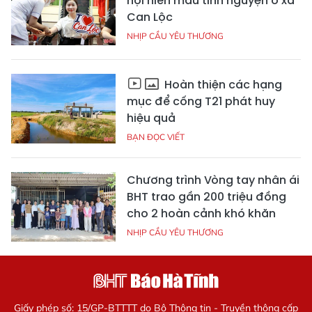
hội hiến máu tình nguyện ở xã
Can Lộc
NHỊP CẦU YÊU THƯƠNG
Hoàn thiện các hạng
mục để cống T21 phát huy
hiệu quả
BẠN ĐỌC VIẾT
Chương trình Vòng tay nhân ái
BHT trao gần 200 triệu đồng
cho 2 hoàn cảnh khó khăn
NHỊP CẦU YÊU THƯƠNG
Giấy phép số: 15/GP-BTTTT do Bộ Thông tin - Truyền thông cấp