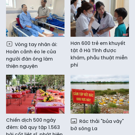
Hơn 600 trẻ em khuyết
Vòng tay nhân ái:
tật ở Hà Tĩnh được
Hoàn cảnh éo le của
khám, phẫu thuật miễn
người đàn ông làm
phí
thiện nguyện
Chiến dịch 500 ngày
Rác thải "bủa vây"
đêm: Đã quy tập 1.563
bờ sông La
hài cốt liệt sĩ, phát hiện