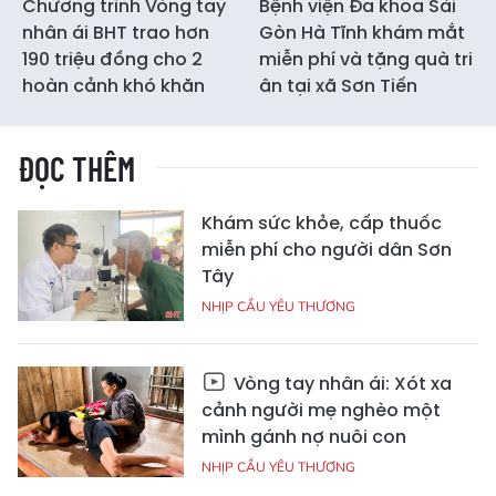
Chương trình Vòng tay
Bệnh viện Đa khoa Sài
nhân ái BHT trao hơn
Gòn Hà Tĩnh khám mắt
190 triệu đồng cho 2
miễn phí và tặng quà tri
hoàn cảnh khó khăn
ân tại xã Sơn Tiến
ĐỌC THÊM
Khám sức khỏe, cấp thuốc
miễn phí cho người dân Sơn
Tây
NHỊP CẦU YÊU THƯƠNG
Vòng tay nhân ái: Xót xa
cảnh người mẹ nghèo một
mình gánh nợ nuôi con
NHỊP CẦU YÊU THƯƠNG