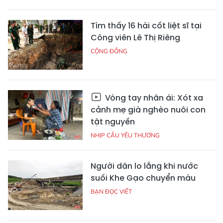
Tìm thấy 16 hài cốt liệt sĩ tại
Công viên Lê Thị Riêng
CỘNG ĐỒNG
Vòng tay nhân ái: Xót xa
cảnh mẹ già nghèo nuôi con
tật nguyền
NHỊP CẦU YÊU THƯƠNG
Người dân lo lắng khi nước
suối Khe Gạo chuyển màu
BẠN ĐỌC VIẾT