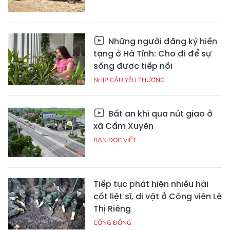
Những người đăng ký hiến
tạng ở Hà Tĩnh: Cho đi để sự
sống được tiếp nối
NHỊP CẦU YÊU THƯƠNG
Bất an khi qua nút giao ở
xã Cẩm Xuyên
BẠN ĐỌC VIẾT
Tiếp tục phát hiện nhiều hài
cốt liệt sĩ, di vật ở Công viên Lê
Thị Riêng
CỘNG ĐỒNG