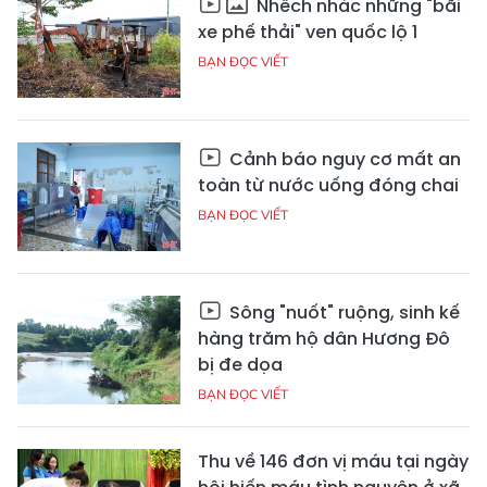
Nhếch nhác những "bãi
xe phế thải" ven quốc lộ 1
BẠN ĐỌC VIẾT
Cảnh báo nguy cơ mất an
toàn từ nước uống đóng chai
BẠN ĐỌC VIẾT
Sông "nuốt" ruộng, sinh kế
hàng trăm hộ dân Hương Đô
bị đe dọa
BẠN ĐỌC VIẾT
Thu về 146 đơn vị máu tại ngày