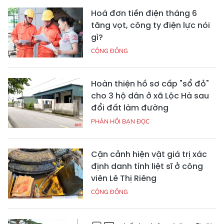
Hoá đơn tiền điện tháng 6
tăng vọt, công ty điện lực nói
gì?
CỘNG ĐỒNG
Hoàn thiện hồ sơ cấp "sổ đỏ"
cho 3 hộ dân ở xã Lộc Hà sau
đổi đất làm đường
PHẢN HỒI BẠN ĐỌC
Cận cảnh hiện vật giá trị xác
định danh tính liệt sĩ ở công
viên Lê Thị Riêng
CỘNG ĐỒNG