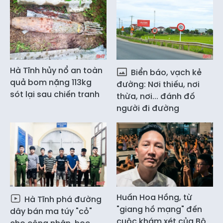
Hà Tĩnh hủy nổ an toàn
Biển báo, vạch kẻ
quả bom nặng 113kg
đường: Nơi thiếu, nơi
sót lại sau chiến tranh
thừa, nơi... đánh đố
người đi đường
Huấn Hoa Hồng, từ
Hà Tĩnh phá đường
"giang hồ mạng" đến
dây bán ma túy "cỏ"
cuộc khám xét của Bộ