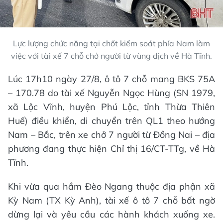
Lực lượng chức năng tại chốt kiểm soát phía Nam làm
việc với tài xế 7 chỗ chở người từ vùng dịch về Hà Tĩnh.
Lúc 17h10 ngày 27/8, ô tô 7 chỗ mang BKS 75A
– 170.78 do tài xế Nguyễn Ngọc Hùng (SN 1979,
xã Lộc Vĩnh, huyện Phú Lộc, tỉnh Thừa Thiên
Huế) điều khiển, di chuyển trên QL1 theo hướng
Nam – Bắc, trên xe chở 7 người từ Đồng Nai – địa
phương đang thực hiện Chỉ thị 16/CT-TTg, về Hà
Tĩnh.
Khi vừa qua hầm Đèo Ngang thuộc địa phận xã
Kỳ Nam (TX Kỳ Anh), tài xế ô tô 7 chỗ bất ngờ
dừng lại và yêu cầu các hành khách xuống xe.