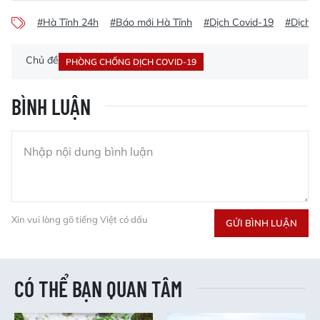
#Hà Tĩnh 24h
#Báo mới Hà Tĩnh
#Dịch Covid-19
#Dịch c
Chủ đề
PHÒNG CHỐNG DỊCH COVID-19
BÌNH LUẬN
Xin vui lòng gõ tiếng Việt có dấu
GỬI BÌNH LUẬN
CÓ THỂ BẠN QUAN TÂM