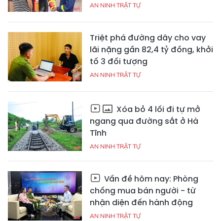
AN NINH TRẬT TỰ
Triệt phá đường dây cho vay
lãi nặng gần 82,4 tỷ đồng, khởi
tố 3 đối tượng
AN NINH TRẬT TỰ
Xóa bỏ 4 lối đi tự mở
ngang qua đường sắt ở Hà
Tĩnh
AN NINH TRẬT TỰ
Vấn đề hôm nay: Phòng
chống mua bán người - từ
nhận diện đến hành động
AN NINH TRẬT TỰ