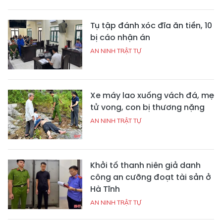
Tụ tập đánh xóc đĩa ăn tiền, 10
bị cáo nhận án
AN NINH TRẬT TỰ
Xe máy lao xuống vách đá, mẹ
tử vong, con bị thương nặng
AN NINH TRẬT TỰ
Khởi tố thanh niên giả danh
công an cưỡng đoạt tài sản ở
Hà Tĩnh
AN NINH TRẬT TỰ