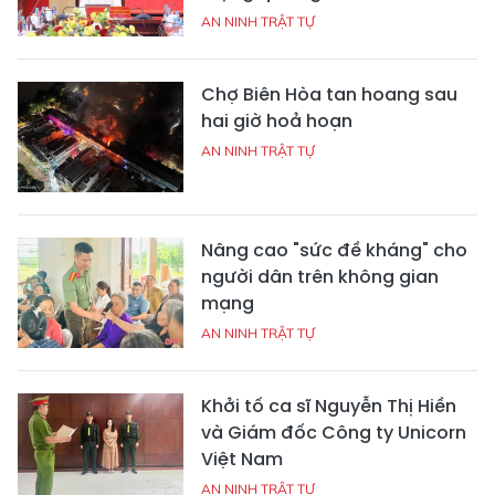
AN NINH TRẬT TỰ
Chợ Biên Hòa tan hoang sau
hai giờ hoả hoạn
AN NINH TRẬT TỰ
Nâng cao "sức đề kháng" cho
người dân trên không gian
mạng
AN NINH TRẬT TỰ
Khởi tố ca sĩ Nguyễn Thị Hiền
và Giám đốc Công ty Unicorn
Việt Nam
AN NINH TRẬT TỰ