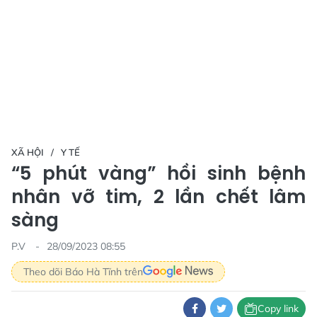
XÃ HỘI
Y TẾ
“5 phút vàng” hồi sinh bệnh
nhân vỡ tim, 2 lần chết lâm
sàng
P.V
28/09/2023 08:55
Theo dõi Báo Hà Tĩnh trên
Copy link