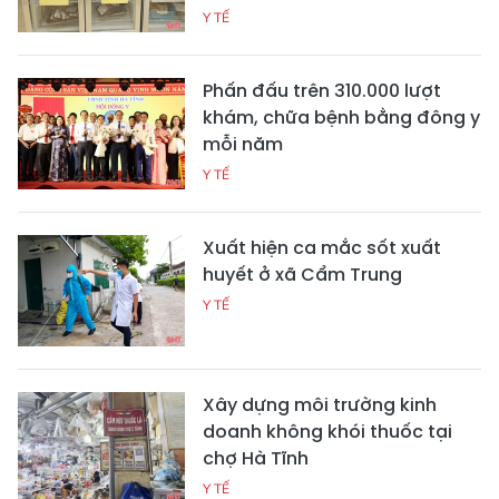
Y TẾ
Phấn đấu trên 310.000 lượt
khám, chữa bệnh bằng đông y
mỗi năm
Y TẾ
Xuất hiện ca mắc sốt xuất
huyết ở xã Cẩm Trung
Y TẾ
Xây dựng môi trường kinh
doanh không khói thuốc tại
chợ Hà Tĩnh
Y TẾ