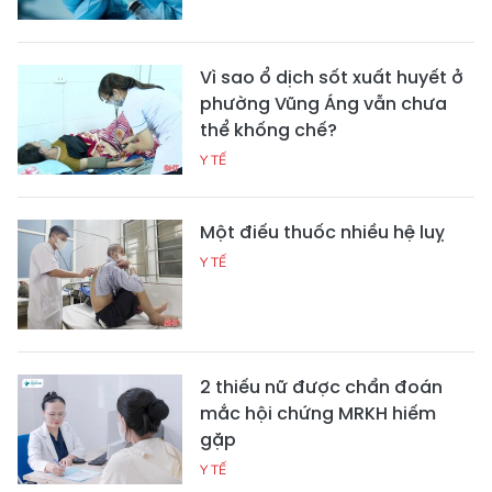
Vì sao ổ dịch sốt xuất huyết ở
phường Vũng Áng vẫn chưa
thể khống chế?
Y TẾ
Một điếu thuốc nhiều hệ luỵ
Y TẾ
2 thiếu nữ được chẩn đoán
mắc hội chứng MRKH hiếm
gặp
Y TẾ