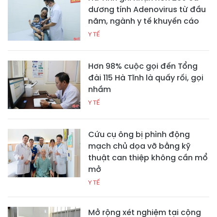
dương tính Adenovirus từ đầu
năm, ngành y tế khuyến cáo
Y TẾ
Hơn 98% cuộc gọi đến Tổng
đài 115 Hà Tĩnh là quấy rối, gọi
nhầm
Y TẾ
Cứu cụ ông bị phình động
mạch chủ dọa vỡ bằng kỹ
thuật can thiệp không cần mổ
mở
Y TẾ
Mở rộng xét nghiệm tại cộng