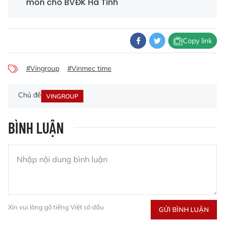
môn cho BVĐK Hà Tĩnh
Copy link
#Vingroup
#Vinmec time
Chủ đề
VINGROUP
BÌNH LUẬN
Xin vui lòng gõ tiếng Việt có dấu
GỬI BÌNH LUẬN