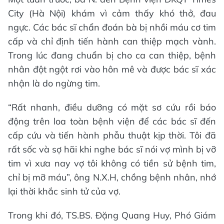
City (Hà Nội) khám vì cảm thấy khó thở, đau
ngực. Các bác sĩ chẩn đoán bà bị nhồi máu cơ tim
cấp và chỉ định tiến hành can thiệp mạch vành.
Trong lúc đang chuẩn bị cho ca can thiệp, bệnh
nhân đột ngột rơi vào hôn mê và được bác sĩ xác
nhận là do ngừng tim.
“Rất nhanh, điều dưỡng có mặt sơ cứu rồi báo
động trên loa toàn bệnh viện để các bác sĩ đến
cấp cứu và tiến hành phẫu thuật kịp thời. Tôi đã
rất sốc và sợ hãi khi nghe bác sĩ nói vợ mình bị vỡ
tim vì xưa nay vợ tôi không có tiền sử bệnh tim,
chỉ bị mỡ máu”, ông N.X.H, chồng bệnh nhân, nhớ
lại thời khắc sinh tử của vợ.
Trong khi đó, TS.BS. Đặng Quang Huy, Phó Giám