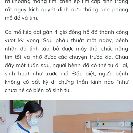
ra khoang màng tim, chèn ép tim cấp, tình trạng
rất nguy kịch quyết định đưa thẳng đến phòng
mổ để vá tim.
Ca mổ kéo dài gần 4 giờ đồng hồ đã thành công
vượt kỳ vọng. Sau phẫu thuật một ngày, bệnh
nhân đã tỉnh táo, bỏ được máy thở, chức năng
tim tốt và nhớ được các chuyện trước kia. Chưa
đầy một tuần sau, người bệnh đã có thể tự đi lại,
sinh hoạt như trước mổ. Đặc biệt, người bệnh
không có bất kỳ di chứng thần kinh nào “như
chưa hề có biến cố sinh tử”.