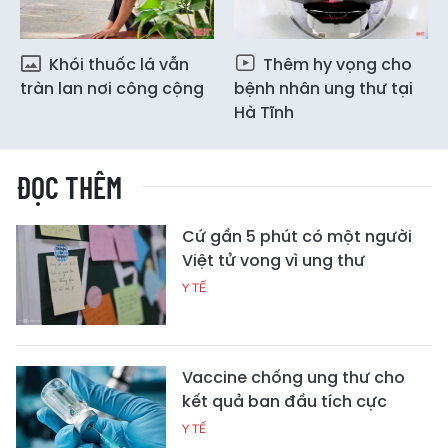
Khói thuốc lá vẫn
Thêm hy vọng cho
tràn lan nơi công cộng
bệnh nhân ung thư tại
Hà Tĩnh
ĐỌC THÊM
Cứ gần 5 phút có một người
Việt tử vong vì ung thư
Y TẾ
Vaccine chống ung thư cho
kết quả ban đầu tích cực
Y TẾ