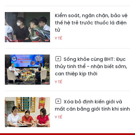
Kiểm soát, ngăn chặn, bảo vệ
thế hệ trẻ trước thuốc lá điện
tử
Y TẾ
Sống khỏe cùng BHT: Đục
thủy tinh thể - nhận biết sớm,
can thiệp kịp thời
Y TẾ
Xóa bỏ định kiến giới và
mất cân bằng giới tính khi sinh
Y TẾ