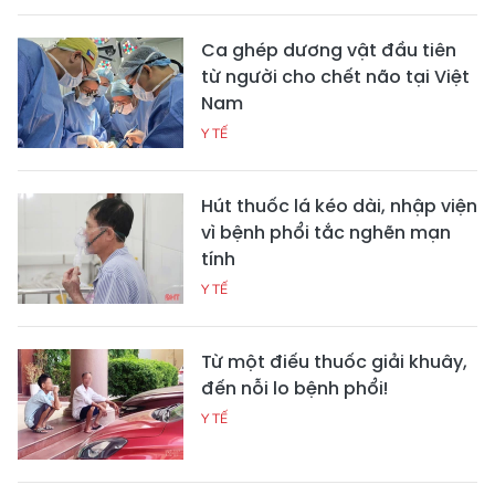
Ca ghép dương vật đầu tiên
từ người cho chết não tại Việt
Nam
Y TẾ
Hút thuốc lá kéo dài, nhập viện
vì bệnh phổi tắc nghẽn mạn
tính
Y TẾ
Từ một điếu thuốc giải khuây,
đến nỗi lo bệnh phổi!
Y TẾ