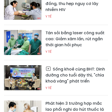
đồng, thu hẹp nguy cơ lây
nhiễm HIV
Y TẾ
Tán sỏi bằng laser công suất
cao: Giảm xâm lấn, rút ngắn
thời gian hồi phục
Y TẾ
Sống khoẻ cùng BHT: Dinh
dưỡng cho tuổi dậy thì, "chìa
khoá vàng" phát triển
Y TẾ
Phát hiện 3 trường hợp mắc
lao phổi nghi do hút thuốc lá