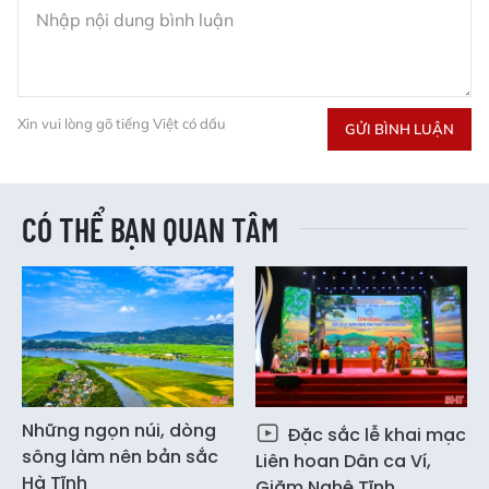
Xin vui lòng gõ tiếng Việt có dấu
GỬI BÌNH LUẬN
CÓ THỂ BẠN QUAN TÂM
Những ngọn núi, dòng
Đặc sắc lễ khai mạc
sông làm nên bản sắc
Liên hoan Dân ca Ví,
Hà Tĩnh
Giặm Nghệ Tĩnh