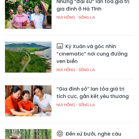
Những “đại sứ” lan tỏa giá trị
gia đình ở Hà Tĩnh
NÚI HỒNG - SÔNG LA
Kỳ Xuân và góc nhìn
“cinematic” nơi cung đường
ven biển
NÚI HỒNG - SÔNG LA
“Gia đình số” lan tỏa giá trị
tích cực, gắn kết yêu thương
NÚI HỒNG - SÔNG LA
Đến xứ bưởi, nghe câu