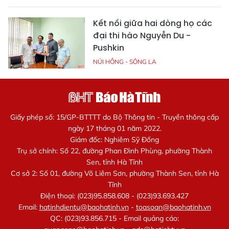
Kết nối giữa hai dòng họ các
đại thi hào Nguyễn Du -
Pushkin
NÚI HỒNG - SÔNG LA
Giấy phép số: 15/GP-BTTTT do Bộ Thông tin - Truyền thông cấp
ngày 17 tháng 01 năm 2022.
Giám đốc: Nghiêm Sỹ Đống
Trụ sở chính: Số 22, đường Phan Đình Phùng, phường Thành
Sen, tỉnh Hà Tĩnh
Cơ sở 2: Số 01, đường Võ Liêm Sơn, phường Thành Sen, tỉnh Hà
Tĩnh
Điện thoại: (023)95.858.608 - (023)93.693.427
Email:
hatinhdientu@baohatinh.vn
-
toasoan@baohatinh.vn
QC: (023)93.856.715 - Email quảng cáo: