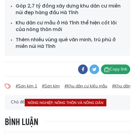
Góp 2,7 tỷ đồng xây dựng khu dân cư miền
núi đẹp hàng đầu Hà Tĩnh
Khu dân cư mẫu ở Hà Tĩnh thể hiện cốt lõi
của nông thôn mới
Thêm nhiều vùng quê văn minh, trù phú ở
miền núi Hà Tĩnh
Copy link
#Sơn kim 1
#Sơn kim
#Khu dân cư kiểu mẫu
#Khu dân c
Chủ đề
NÔNG NGHIỆP, NÔNG THÔN VÀ NÔNG DÂN
BÌNH LUẬN