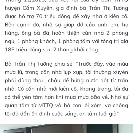
huyện Cẩm Xuyên, gia đình bà Trần Thị Tường
được hỗ trợ 70 triệu đồng để xây nhà ở kiên cố.
Bên cạnh đó, nhờ sự giúp đỡ của anh em, họ
hàng, ông bà đã hoàn thiện căn nhà 2 phòng
ngủ, 1 phòng khách, 1 phòng tắm với tổng trị giá
185 triệu đồng sau 2 tháng khởi công.
Bà Trần Thị Tường chia sẻ: “Trước đây, vào mùa
mưa lũ, trong căn nhà lụp xụp, tôi thường xuyên
phải dùng thau, chậu để hứng nước dột từ trần
nhà. Có căn nhà mới kiên cố, khang trang, tôi đã
có thể yên tâm hơn khi mùa mưa bão về. Nhờ sự
quan tâm từ MTTQ và bà con lối xóm, vợ chồng
tôi đã dần ổn định cuộc sống, an tâm tuổi già”.