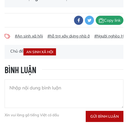
Copy link
#An sinh xã hội
#hỗ trợ xây dựng nhà ở
#Người nghèo Hà 
Chủ đề
AN SINH XÃ HỘI
BÌNH LUẬN
Xin vui lòng gõ tiếng Việt có dấu
GỬI BÌNH LUẬN