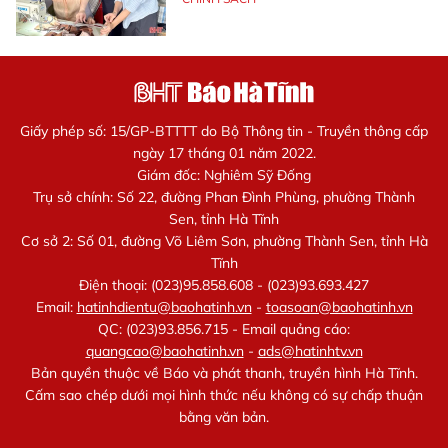
Giấy phép số: 15/GP-BTTTT do Bộ Thông tin - Truyền thông cấp
ngày 17 tháng 01 năm 2022.
Giám đốc: Nghiêm Sỹ Đống
Trụ sở chính: Số 22, đường Phan Đình Phùng, phường Thành
Sen, tỉnh Hà Tĩnh
Cơ sở 2: Số 01, đường Võ Liêm Sơn, phường Thành Sen, tỉnh Hà
Tĩnh
Điện thoại: (023)95.858.608 - (023)93.693.427
Email:
hatinhdientu@baohatinh.vn
-
toasoan@baohatinh.vn
QC: (023)93.856.715 - Email quảng cáo:
quangcao@baohatinh.vn
-
ads@hatinhtv.vn
Bản quyền thuộc về Báo và phát thanh, truyền hình Hà Tĩnh.
Cấm sao chép dưới mọi hình thức nếu không có sự chấp thuận
bằng văn bản.