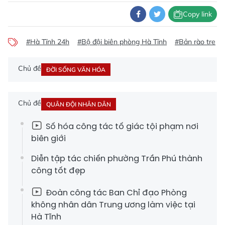
Copy link
#Hà Tĩnh 24h
#Bộ đội biên phòng Hà Tĩnh
#Bản rào tre
Chủ đề
ĐỜI SỐNG VĂN HÓA
Chủ đề
QUÂN ĐỘI NHÂN DÂN
Số hóa công tác tố giác tội phạm nơi
biên giới
Diễn tập tác chiến phường Trần Phú thành
công tốt đẹp
Đoàn công tác Ban Chỉ đạo Phòng
không nhân dân Trung ương làm việc tại
Hà Tĩnh