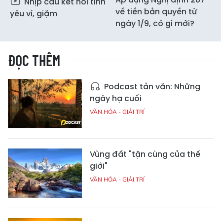
Nhịp cầu kết nối tình
về tiền bản quyền từ
yêu ví, giặm
ngày 1/9, có gì mới?
ĐỌC THÊM
Podcast tản văn: Những
ngày hạ cuối
VĂN HÓA - GIẢI TRÍ
Vùng đất "tận cùng của thế
giới"
VĂN HÓA - GIẢI TRÍ