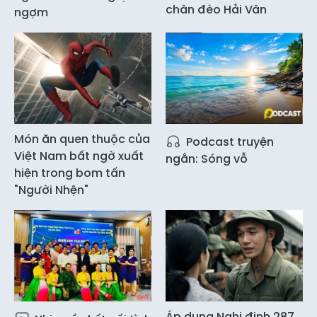
chân đèo Hải Vân
ngợm
Món ăn quen thuộc của
Podcast truyện
Việt Nam bất ngờ xuất
ngắn: Sóng vỗ
hiện trong bom tấn
"Người Nhện"
Áp dụng Nghị định 287