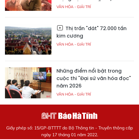
VĂN HÓA - GIẢI TRÍ
Thị trấn "dát" 72.000 tấn
kim cương
VĂN HÓA - GIẢI TRÍ
Những điểm nổi bật trong
cuộc thi "Đại sứ văn hóa đọc"
năm 2026
VĂN HÓA - GIẢI TRÍ
Giấy phép số: 15/GP-BTTTT do Bộ Thông tin - Truyền thông cấp
ngày 17 tháng 01 năm 2022.