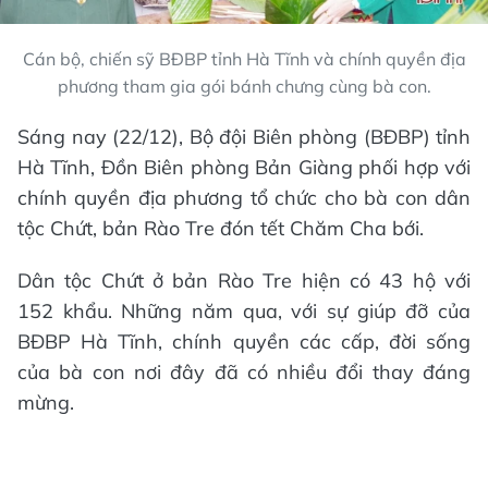
Cán bộ, chiến sỹ BĐBP tỉnh Hà Tĩnh và chính quyền địa
phương tham gia gói bánh chưng cùng bà con.
Sáng nay (22/12), Bộ đội Biên phòng (BĐBP) tỉnh
Hà Tĩnh, Đồn Biên phòng Bản Giàng phối hợp với
chính quyền địa phương tổ chức cho bà con dân
tộc Chứt, bản Rào Tre đón tết Chăm Cha bới.
Dân tộc Chứt ở bản Rào Tre hiện có 43 hộ với
152 khẩu. Những năm qua, với sự giúp đỡ của
BĐBP Hà Tĩnh, chính quyền các cấp, đời sống
của bà con nơi đây đã có nhiều đổi thay đáng
mừng.