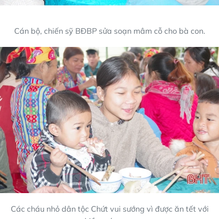
Cán bộ, chiến sỹ BĐBP sửa soạn mâm cỗ cho bà con.
Các cháu nhỏ dân tộc Chứt vui sướng vì được ăn tết với