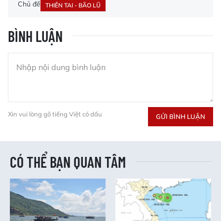
Chủ đề
THIÊN TAI - BÃO LŨ
BÌNH LUẬN
Xin vui lòng gõ tiếng Việt có dấu
GỬI BÌNH LUẬN
CÓ THỂ BẠN QUAN TÂM