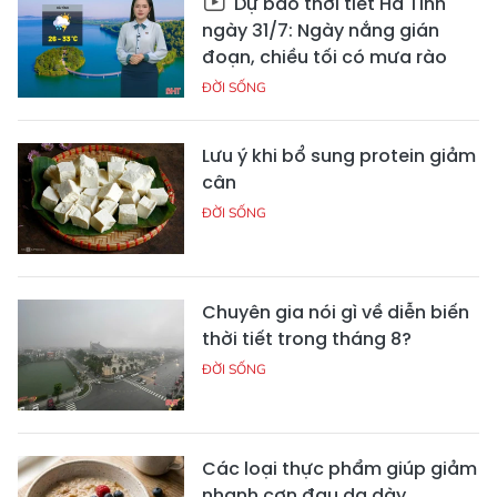
Dự báo thời tiết Hà Tĩnh
ngày 31/7: Ngày nắng gián
đoạn, chiều tối có mưa rào
ĐỜI SỐNG
Lưu ý khi bổ sung protein giảm
cân
ĐỜI SỐNG
Chuyên gia nói gì về diễn biến
thời tiết trong tháng 8?
ĐỜI SỐNG
Các loại thực phẩm giúp giảm
nhanh cơn đau dạ dày