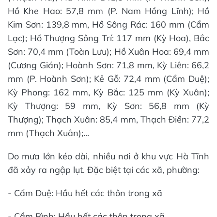
Hồ Khe Hao: 57,8 mm (P. Nam Hồng Lĩnh); Hồ
Kim Sơn: 139,8 mm, Hồ Sông Rác: 160 mm (Cẩm
Lạc); Hồ Thượng Sông Trí: 117 mm (Kỳ Hoa), Bắc
Sơn: 70,4 mm (Toàn Lưu); Hồ Xuân Hoa: 69,4 mm
(Cương Gián); Hoành Sơn: 71,8 mm, Kỳ Liên: 66,2
mm (P. Hoành Sơn); Kẻ Gỗ: 72,4 mm (Cẩm Duệ);
Kỳ Phong: 162 mm, Kỳ Bắc: 125 mm (Kỳ Xuân);
Kỳ Thượng: 59 mm, Kỳ Sơn: 56,8 mm (Kỳ
Thượng); Thạch Xuân: 85,4 mm, Thạch Điền: 77,2
mm (Thạch Xuân);...
Do mưa lớn kéo dài, nhiều nơi ở khu vực Hà Tĩnh
đã xảy ra ngập lụt. Đặc biệt tại các xã, phường:
- Cẩm Duệ: Hầu hết các thôn trong xã
- Cẩm Bình: Hầu hết các thôn trong xã