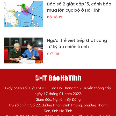
Bão số 2 giật cấp 15, cảnh báo
mưa lớn cục bộ ở Hà Tĩnh
ĐỜI SỐNG
Người trẻ viết tiếp khát vọng
từ ký ức chiến tranh
GIỚI TRẺ
Giấy phép số: 15/GP-BTTTT do Bộ Thông tin - Truyền thông cấp
ngày 17 tháng 01 năm 2022.
Giám đốc: Nghiêm Sỹ Đống
Trụ sở chính: Số 22, đường Phan Đình Phùng, phường Thành
Sen, tỉnh Hà Tĩnh