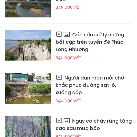
BẠN ĐỌC VIẾT
Cần sớm xử lý những
bất cập trên tuyến đê Phúc
Long Nhượng
BẠN ĐỌC VIẾT
Người dân mòn mỏi chờ
khắc phục đường sạt lở,
xuống cấp
BẠN ĐỌC VIẾT
Nguy cơ cháy rừng tăng
cao sau mưa bão
BẠN ĐỌC VIẾT