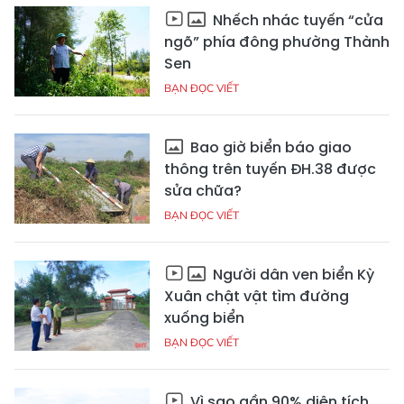
Nhếch nhác tuyến “cửa
ngõ” phía đông phường Thành
Sen
BẠN ĐỌC VIẾT
Bao giờ biển báo giao
thông trên tuyến ĐH.38 được
sửa chữa?
BẠN ĐỌC VIẾT
Người dân ven biển Kỳ
Xuân chật vật tìm đường
xuống biển
BẠN ĐỌC VIẾT
Vì sao gần 90% diện tích