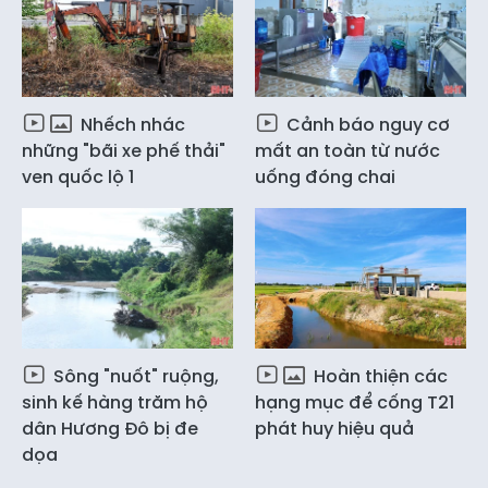
Nhếch nhác
Cảnh báo nguy cơ
những "bãi xe phế thải"
mất an toàn từ nước
ven quốc lộ 1
uống đóng chai
Sông "nuốt" ruộng,
Hoàn thiện các
sinh kế hàng trăm hộ
hạng mục để cống T21
dân Hương Đô bị đe
phát huy hiệu quả
dọa