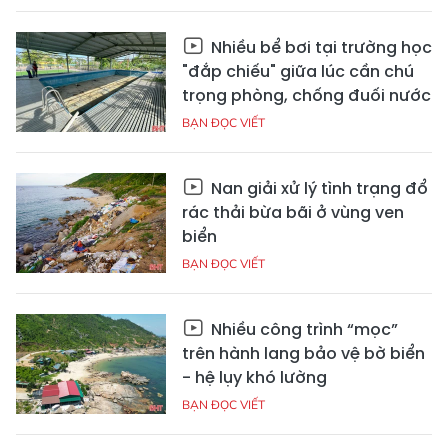
Nhiều bể bơi tại trường học
"đắp chiếu" giữa lúc cần chú
trọng phòng, chống đuối nước
BẠN ĐỌC VIẾT
Nan giải xử lý tình trạng đổ
rác thải bừa bãi ở vùng ven
biển
BẠN ĐỌC VIẾT
Nhiều công trình “mọc”
trên hành lang bảo vệ bờ biển
- hệ lụy khó lường
BẠN ĐỌC VIẾT