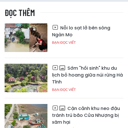
ĐỌC THÊM
Nỗi lo sạt lở bên sông
Ngàn Mọ
BẠN ĐỌC VIẾT
Sớm "hồi sinh" khu du
lịch bỏ hoang giữa núi rừng Hà
Tĩnh
BẠN ĐỌC VIẾT
Cận cảnh khu neo đậu
tránh trú bão Cửa Nhượng bị
xâm hại