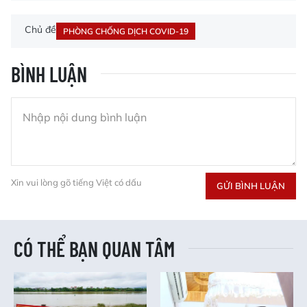
Chủ đề
PHÒNG CHỐNG DỊCH COVID-19
BÌNH LUẬN
Xin vui lòng gõ tiếng Việt có dấu
GỬI BÌNH LUẬN
CÓ THỂ BẠN QUAN TÂM