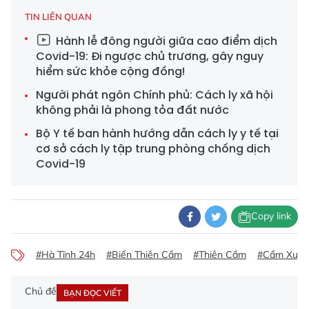
TIN LIÊN QUAN
Hành lễ đông người giữa cao điểm dịch
Covid-19: Đi ngược chủ trương, gây nguy
hiểm sức khỏe cộng đồng!
Người phát ngôn Chính phủ: Cách ly xã hội
không phải là phong tỏa đất nước
Bộ Y tế ban hành hướng dẫn cách ly y tế tại
cơ sở cách ly tập trung phòng chống dịch
Covid-19
Copy link
#Hà Tĩnh 24h
#Biển Thiên Cầm
#Thiên Cầm
#Cẩm Xuyê
Chủ đề
BẠN ĐỌC VIẾT