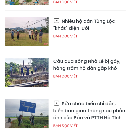
BẠN ĐỌC VIẾT
Nhiều hộ dân Tùng Lộc
"khát" điện lưới
BẠN ĐỌC VIẾT
Cầu qua sông Nhà Lê bị gãy,
hàng trăm hộ dân gặp khó
BẠN ĐỌC VIẾT
Sửa chữa biển chỉ dẫn,
biển báo giao thông sau phản
ánh của Báo và PTTH Hà Tĩnh
BẠN ĐỌC VIẾT