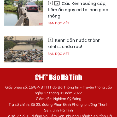
Cầu Kênh xuống cấp,
tiềm ẩn nguy cơ tai nạn giao
thông
BẠN ĐỌC VIẾT
Kênh dẫn nước thành
kênh... chứa rác!
BẠN ĐỌC VIẾT
Giấy phép số: 15/GP-BTTTT do Bộ Thông tin - Truyền thông cấp
ngày 17 tháng 01 năm 2022.
Giám đốc: Nghiêm Sỹ Đống
Trụ sở chính: Số 22, đường Phan Đình Phùng, phường Thành
Sen, tỉnh Hà Tĩnh
Cơ sở 2: Số 01, đường Võ Liêm Sơn, phường Thành Sen, tỉnh Hà