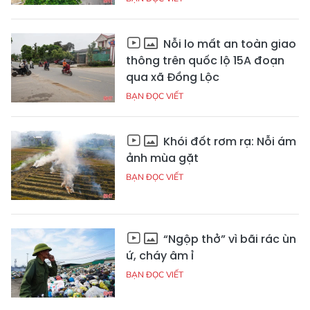
Nỗi lo mất an toàn giao
thông trên quốc lộ 15A đoạn
qua xã Đồng Lộc
BẠN ĐỌC VIẾT
Khói đốt rơm rạ: Nỗi ám
ảnh mùa gặt
BẠN ĐỌC VIẾT
“Ngộp thở” vì bãi rác ùn
ứ, cháy âm ỉ
BẠN ĐỌC VIẾT