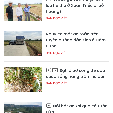
lúa hè thu ở Xuân Triều bị bỏ
hoang?
BẠN ĐỌC VIẾT
Nguy cơ mất an toàn trên
tuyến đường dân sinh ở Cẩm
Hưng
BẠN ĐỌC VIẾT
Sạt lở bờ sông đe dọa
cuộc sống hàng trăm hộ dân
BẠN ĐỌC VIẾT
Nỗi bất an khi qua cầu Tân
Dừa