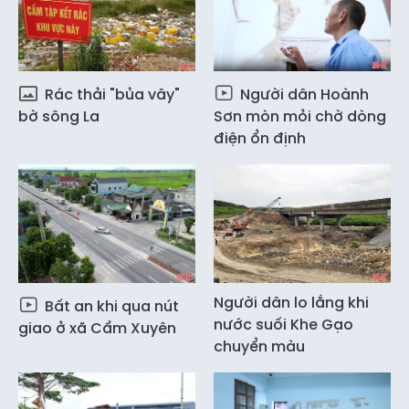
Rác thải "bủa vây"
Người dân Hoành
bờ sông La
Sơn mòn mỏi chờ dòng
điện ổn định
Người dân lo lắng khi
Bất an khi qua nút
nước suối Khe Gạo
giao ở xã Cẩm Xuyên
chuyển màu