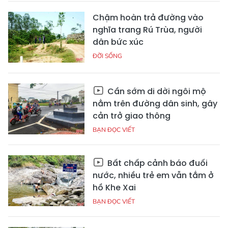
Chậm hoàn trả đường vào
nghĩa trang Rú Trùa, người
dân bức xúc
ĐỜI SỐNG
Cần sớm di dời ngôi mộ
nằm trên đường dân sinh, gây
cản trở giao thông
BẠN ĐỌC VIẾT
Bất chấp cảnh báo đuối
nước, nhiều trẻ em vẫn tắm ở
hồ Khe Xai
BẠN ĐỌC VIẾT