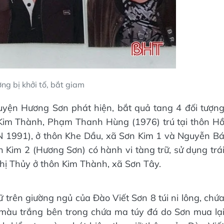
ng bị khởi tố, bắt giam
uyện Hương Sơn phát hiện, bắt quả tang 4 đối tượn
 Kim Thành, Phạm Thanh Hùng (1976) trú tại thôn H
 1991), ở thôn Khe Dầu, xã Sơn Kim 1 và Nguyễn B
Kim 2 (Hương Sơn) có hành vi tàng trữ, sử dụng trá
hị Thủy ở thôn Kim Thành, xã Sơn Tây.
ữ trên giường ngủ của Đào Viết Sơn 8 túi ni lông, chứ
 màu trắng bên trong chứa ma túy đá do Sơn mua lạ