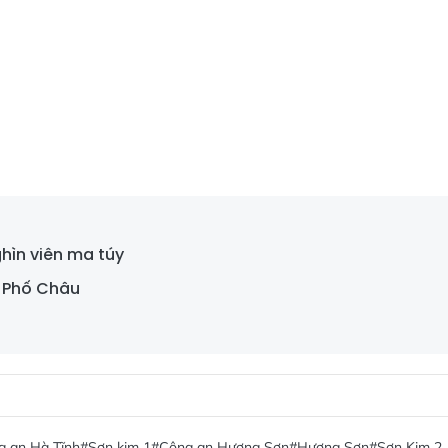
hìn viên ma túy
n Phố Châu
g an Hà Tĩnh
#Sơn kim 1
#Công an Hương Sơn
#Hương Sơn
#Sơn Kim 2