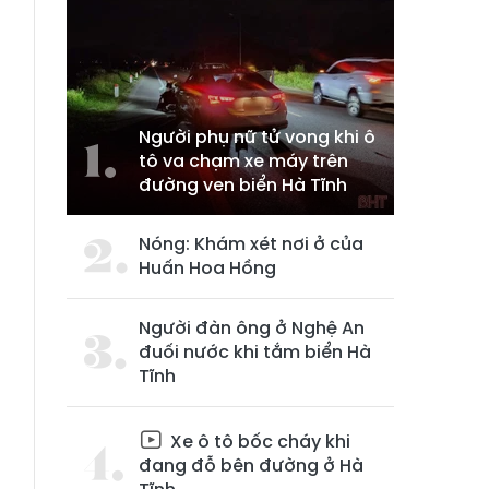
Người phụ nữ tử vong khi ô
tô va chạm xe máy trên
đường ven biển Hà Tĩnh
Nóng: Khám xét nơi ở của
Huấn Hoa Hồng
Người đàn ông ở Nghệ An
đuối nước khi tắm biển Hà
Tĩnh
Xe ô tô bốc cháy khi
đang đỗ bên đường ở Hà