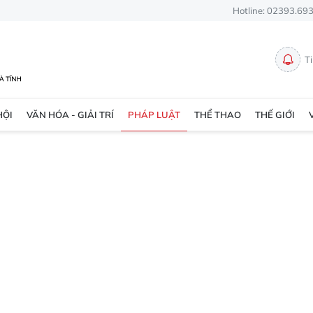
Hotline: 02393.69
T
HỘI
VĂN HÓA - GIẢI TRÍ
PHÁP LUẬT
THỂ THAO
THẾ GIỚI