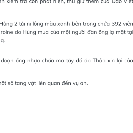
h kiểm tra còn phát hiện, thu giữ thêm của Đào Viế
Hùng 2 túi ni lông màu xanh bên trong chứa 392 viê
heroine do Hùng mua của một người đàn ông lạ mặt tạ
g.
 đoạn ống nhựa chứa ma túy đá do Thảo xin lại củ
một số tang vật liên quan đến vụ án.