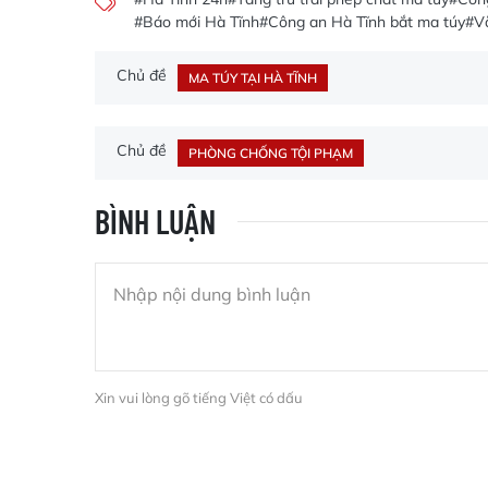
#Báo mới Hà Tĩnh
#Công an Hà Tĩnh bắt ma túy
#V
Chủ đề
MA TÚY TẠI HÀ TĨNH
Chủ đề
PHÒNG CHỐNG TỘI PHẠM
BÌNH LUẬN
Xin vui lòng gõ tiếng Việt có dấu