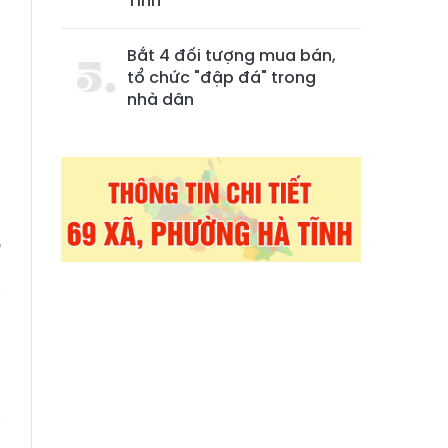
Tĩnh
Bắt 4 đối tượng mua bán,
tổ chức "đập đá" trong
nhà dân
g
ồ
á
i
a
i