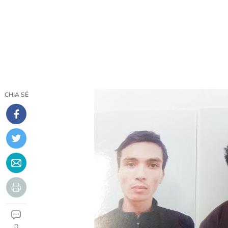
CHIA SẺ
0