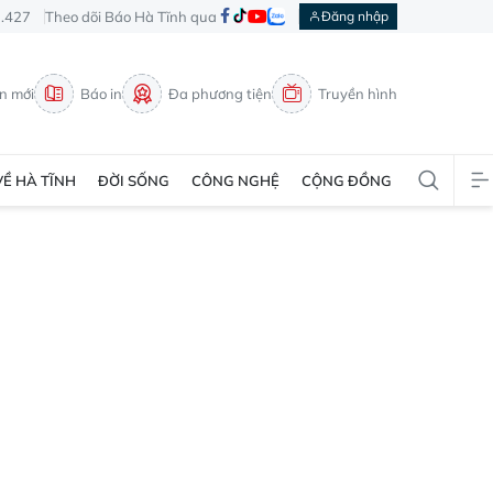
3.427
Theo dõi Báo Hà Tĩnh qua
Đăng nhập
in mới
Báo in
Đa phương tiện
Truyền hình
VỀ HÀ TĨNH
ĐỜI SỐNG
CÔNG NGHỆ
CỘNG ĐỒNG