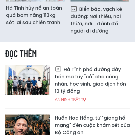
Hà Tĩnh hủy nổ an toàn
Biển báo, vạch kẻ
quả bom nặng 113kg
đường: Nơi thiếu, nơi
sót lại sau chiến tranh
thừa, nơi... đánh đố
người đi đường
ĐỌC THÊM
Hà Tĩnh phá đường dây
bán ma túy "cỏ" cho công
nhân, học sinh, giao dịch hơn
10 tỷ đồng
AN NINH TRẬT TỰ
Huấn Hoa Hồng, từ "giang hồ
mạng" đến cuộc khám xét của
Bộ Công an