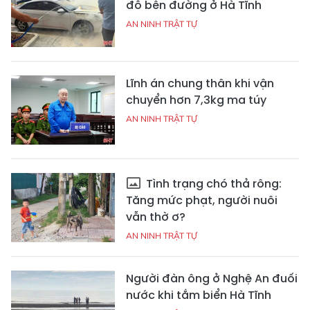
đỗ bên đường ở Hà Tĩnh
AN NINH TRẬT TỰ
Lĩnh án chung thân khi vận
chuyển hơn 7,3kg ma túy
AN NINH TRẬT TỰ
Tình trạng chó thả rông:
Tăng mức phạt, người nuôi
vẫn thờ ơ?
AN NINH TRẬT TỰ
Người đàn ông ở Nghệ An đuối
nước khi tắm biển Hà Tĩnh