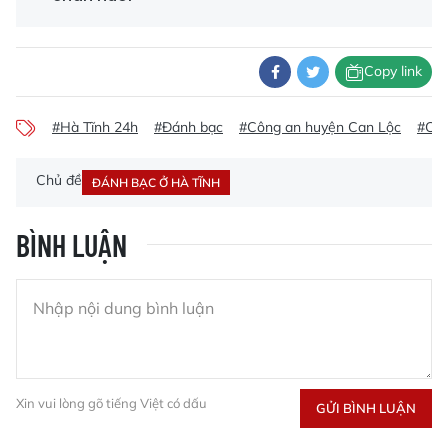
Copy link
#Hà Tĩnh 24h
#Đánh bạc
#Công an huyện Can Lộc
#Can
Chủ đề
ĐÁNH BẠC Ở HÀ TĨNH
BÌNH LUẬN
Xin vui lòng gõ tiếng Việt có dấu
GỬI BÌNH LUẬN