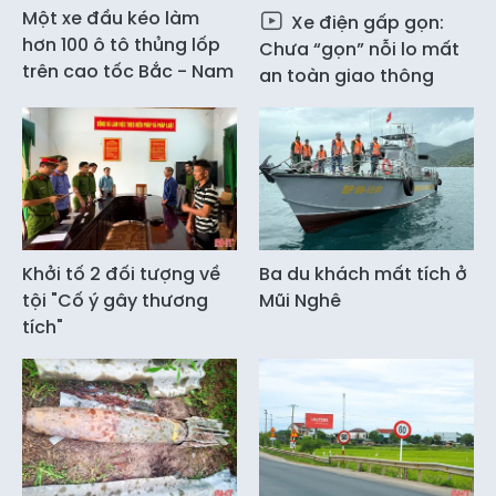
Một xe đầu kéo làm
Xe điện gấp gọn:
hơn 100 ô tô thủng lốp
Chưa “gọn” nỗi lo mất
trên cao tốc Bắc - Nam
an toàn giao thông
Khởi tố 2 đối tượng về
Ba du khách mất tích ở
tội "Cố ý gây thương
Mũi Nghê
tích"