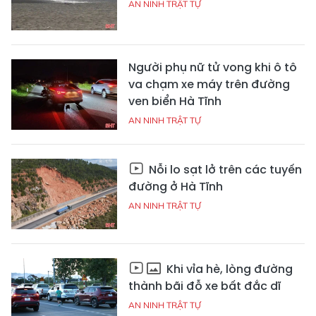
AN NINH TRẬT TỰ
Người phụ nữ tử vong khi ô tô
va chạm xe máy trên đường
ven biển Hà Tĩnh
AN NINH TRẬT TỰ
Nỗi lo sạt lở trên các tuyến
đường ở Hà Tĩnh
AN NINH TRẬT TỰ
Khi vỉa hè, lòng đường
thành bãi đỗ xe bất đắc dĩ
AN NINH TRẬT TỰ