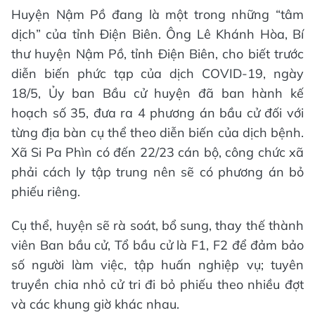
Huyện Nậm Pồ đang là một trong những “tâm
dịch” của tỉnh Điện Biên. Ông Lê Khánh Hòa, Bí
thư huyện Nậm Pồ, tỉnh Điện Biên, cho biết trước
diễn biến phức tạp của dịch COVID-19, ngày
18/5, Ủy ban Bầu cử huyện đã ban hành kế
hoạch số 35, đưa ra 4 phương án bầu cử đối với
từng địa bàn cụ thể theo diễn biến của dịch bệnh.
Xã Si Pa Phìn có đến 22/23 cán bộ, công chức xã
phải cách ly tập trung nên sẽ có phương án bỏ
phiếu riêng.
Cụ thể, huyện sẽ rà soát, bổ sung, thay thế thành
viên Ban bầu cử, Tổ bầu cử là F1, F2 để đảm bảo
số người làm việc, tập huấn nghiệp vụ; tuyên
truyền chia nhỏ cử tri đi bỏ phiếu theo nhiều đợt
và các khung giờ khác nhau.