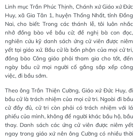
Linh mục Trần Phúc Thịnh, Chánh xứ Giáo xứ Đức
Huy, xã Gia Tân 1, huyện Thống Nhất, tỉnh Đồng
Nai, cho biết: Trong các thánh lễ, tôi luôn nhắc
nhở đồng bào về bầu cử; đề nghị bà con đọc,
nghiên cứu kỹ danh sách ứng cử viên được niêm
yết tại giáo xứ. Bầu cử là bổn phận của mọi cử tri,
đồng bào Công giáo phải tham gia cho tốt, đến
ngày bầu cử mọi người cố gắng sắp xếp công
việc, đi bầu sớm.
Theo ông Trần Thiện Cường, Giáo xứ Đức Huy, đi
bầu cử là trách nhiệm của mọi cử tri. Ngoài đi bầu
cử đầy đủ, cử tri còn phải có trách nhiệm với lá
phiếu của mình, không để người khác bầu hộ, bầu
thay. Danh sách các ứng cử viên được niêm yết
ngay trong giáo xứ nên ông Cường có nhiều thời