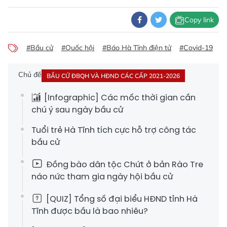
Copy link
#Bầu cử
#Quốc hội
#Báo Hà Tĩnh điện tử
#Covid-19
Chủ đề
BẦU CỬ ĐBQH VÀ HĐND CÁC CẤP 2021-2026
[Infographic] Các mốc thời gian cần
chú ý sau ngày bầu cử
Tuổi trẻ Hà Tĩnh tích cực hỗ trợ công tác
bầu cử
Đồng bào dân tộc Chứt ở bản Rào Tre
náo nức tham gia ngày hội bầu cử
[QUIZ] Tổng số đại biểu HĐND tỉnh Hà
Tĩnh được bầu là bao nhiêu?