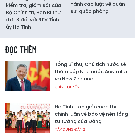
hành các luật về quân
kiểm tra, giám sát của
sự, quốc phòng
Bộ Chính trị, Ban Bí thư
đợt 3 đối với BTV Tỉnh
ủy Hà Tĩnh
ĐỌC THÊM
Tổng Bí thư, Chủ tịch nước sẽ
thăm cấp Nhà nước Australia
và New Zealand
CHÍNH QUYỀN
Hà Tĩnh trao giải cuộc thi
chính luận về bảo vệ nền tảng
tư tưởng của Đảng
XÂY DỰNG ĐẢNG