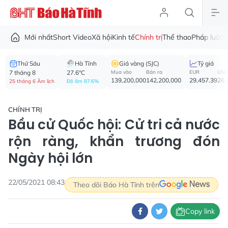
Mới nhất
Short Video
Xã hội
Kinh tế
Chính trị
Thể thao
Pháp luật
V
Thứ Sáu
Hà Tĩnh
Giá vàng (SJC)
Tỷ giá
7 tháng 8
27.6°C
Mua vào
Bán ra
EUR
USD
139,200,000
142,200,000
29,457.39
26,
25 tháng 6 Âm lịch
Độ ẩm 87.6%
CHÍNH TRỊ
Bầu cử Quốc hội: Cử tri cả nước
rộn ràng, khẩn trương đón
Ngày hội lớn
22/05/2021 08:43
Theo dõi Báo Hà Tĩnh trên
Copy link