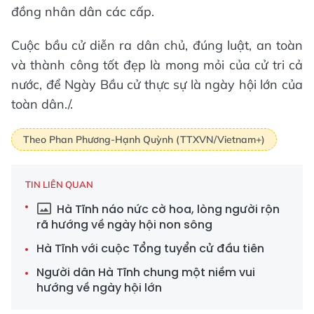
đồng nhân dân các cấp.
Cuộc bầu cử diễn ra dân chủ, đúng luật, an toàn
và thành công tốt đẹp là mong mỏi của cử tri cả
nước, để Ngày Bầu cử thực sự là ngày hội lớn của
toàn dân./.
Theo Phan Phương-Hạnh Quỳnh (TTXVN/Vietnam+)
TIN LIÊN QUAN
Hà Tĩnh náo nức cờ hoa, lòng người rộn
rã hướng về ngày hội non sông
Hà Tĩnh với cuộc Tổng tuyển cử đầu tiên
Người dân Hà Tĩnh chung một niềm vui
hướng về ngày hội lớn