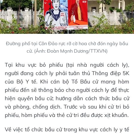
Đường phố tại Côn Đảo rực rỡ cờ hoa chờ đón ngày bầu
cử. (Ảnh: Đoàn Mạnh Dương/TTXVN)
Tại khu vực bỏ phiếu (tại nhà người cách ly),
người đang cách ly phải tuân thủ Thông điệp 5K
của Bộ Y tế. Khi cán bộ Tổ Bầu cử mang hòm
phiếu đến sẽ thông báo cho người cách ly để thực
hiện quyền bầu cử; hướng dẫn cách thức bầu cử
và phòng, chống dịch. Trước và sau khi cử tri bỏ
phiếu, hòm phiếu và thẻ cử tri đều được xịt khuẩn.
Về việc tổ chức bầu cử trong khu vực cách ly y tế