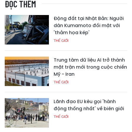
ĐỌC THÊM
Động đất tại Nhật Bản: Người
dân Kumamoto đối mặt với
'thảm họa kép'
THẾ GIỚI
Trung tâm dữ liệu AI trở thành
mặt trận mới trong cuộc chiến
Mỹ - Iran
THẾ GIỚI
Lãnh đạo EU kêu gọi 'hành
động thống nhất' về biên giới
THẾ GIỚI