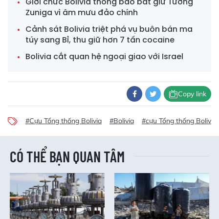
Giới chức Bolivia thông báo bắt giữ Tướng
Zuniga vì âm mưu đảo chính
Cảnh sát Bolivia triệt phá vụ buôn bán ma
túy sang Bỉ, thu giữ hơn 7 tấn cocaine
Bolivia cắt quan hệ ngoại giao với Israel
Copy link
#Cựu Tổng thống Bolivia
#Bolivia
#cựu Tổng thống Bolivia 
CÓ THỂ BẠN QUAN TÂM