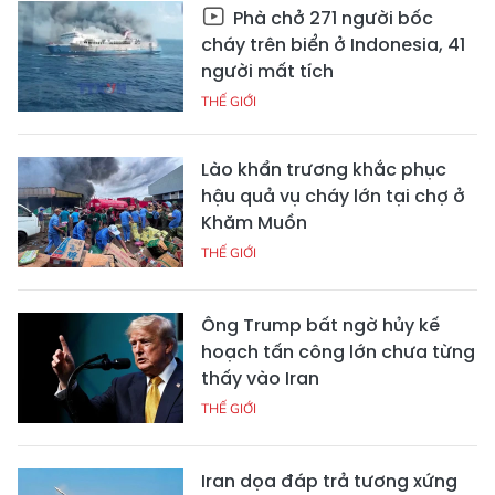
Phà chở 271 người bốc
cháy trên biển ở Indonesia, 41
người mất tích
THẾ GIỚI
Lào khẩn trương khắc phục
hậu quả vụ cháy lớn tại chợ ở
Khăm Muồn
THẾ GIỚI
Ông Trump bất ngờ hủy kế
hoạch tấn công lớn chưa từng
thấy vào Iran
THẾ GIỚI
Iran dọa đáp trả tương xứng