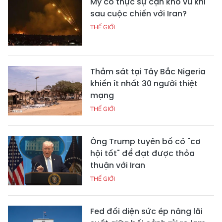
Mỹ có thực sự cạn kho vũ khí
sau cuộc chiến với Iran?
THẾ GIỚI
Thảm sát tại Tây Bắc Nigeria
khiến ít nhất 30 người thiệt
mạng
THẾ GIỚI
Ông Trump tuyên bố có "cơ
hội tốt" để đạt được thỏa
thuận với Iran
THẾ GIỚI
Fed đối diện sức ép nâng lãi