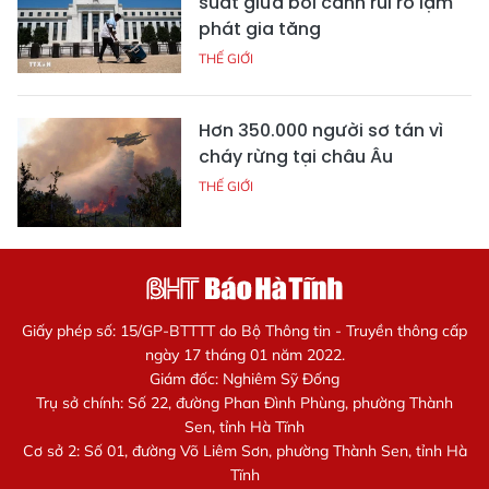
suất giữa bối cảnh rủi ro lạm
phát gia tăng
THẾ GIỚI
Hơn 350.000 người sơ tán vì
cháy rừng tại châu Âu
THẾ GIỚI
Giấy phép số: 15/GP-BTTTT do Bộ Thông tin - Truyền thông cấp
ngày 17 tháng 01 năm 2022.
Giám đốc: Nghiêm Sỹ Đống
Trụ sở chính: Số 22, đường Phan Đình Phùng, phường Thành
Sen, tỉnh Hà Tĩnh
Cơ sở 2: Số 01, đường Võ Liêm Sơn, phường Thành Sen, tỉnh Hà
Tĩnh