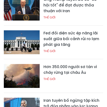
hội tốt" để đạt được thỏa
thuận với Iran
THẾ GIỚI
Fed đối diện sức ép nâng lãi
suất giữa bối cảnh rủi ro lạm
phát gia tăng
THẾ GIỚI
Hơn 350.000 người sơ tán vì
cháy rừng tại châu Âu
THẾ GIỚI
Iran tuyên bố ngừng tập kích
trả đũa nhằm vào lực lượng