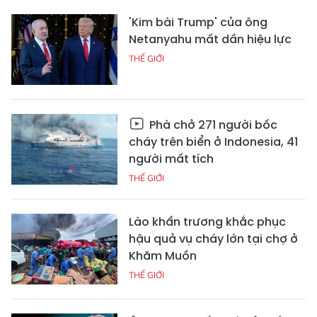
'Kim bài Trump' của ông
Netanyahu mất dần hiệu lực
THẾ GIỚI
Phà chở 271 người bốc
cháy trên biển ở Indonesia, 41
người mất tích
THẾ GIỚI
Lào khẩn trương khắc phục
hậu quả vụ cháy lớn tại chợ ở
Khăm Muồn
THẾ GIỚI