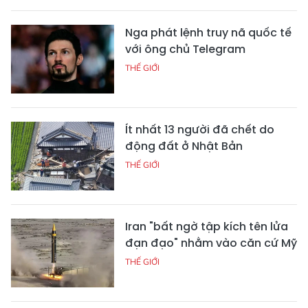
Nga phát lệnh truy nã quốc tế
với ông chủ Telegram
THẾ GIỚI
Ít nhất 13 người đã chết do
động đất ở Nhật Bản
THẾ GIỚI
Iran "bất ngờ tập kích tên lửa
đạn đạo" nhằm vào căn cứ Mỹ
THẾ GIỚI