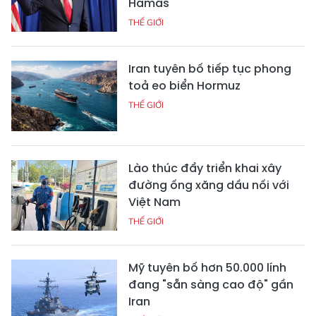
Hamas
THẾ GIỚI
Iran tuyên bố tiếp tục phong
toả eo biển Hormuz
THẾ GIỚI
Lào thúc đẩy triển khai xây
đường ống xăng dầu nối với
Việt Nam
THẾ GIỚI
Mỹ tuyên bố hơn 50.000 lính
đang "sẵn sàng cao độ" gần
Iran