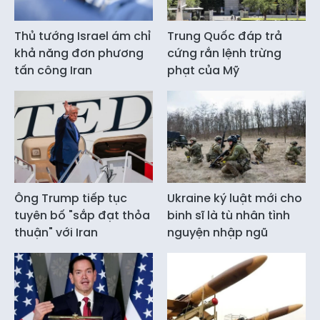
Thủ tướng Israel ám chỉ
Trung Quốc đáp trả
khả năng đơn phương
cứng rắn lệnh trừng
tấn công Iran
phạt của Mỹ
Ông Trump tiếp tục
Ukraine ký luật mới cho
tuyên bố "sắp đạt thỏa
binh sĩ là tù nhân tình
thuận" với Iran
nguyện nhập ngũ