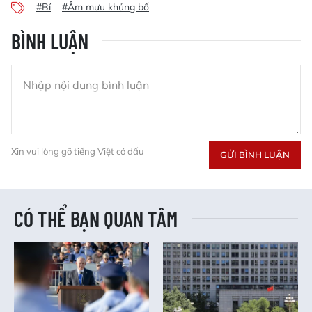
#Bỉ
#Âm mưu khủng bố
BÌNH LUẬN
Xin vui lòng gõ tiếng Việt có dấu
GỬI BÌNH LUẬN
CÓ THỂ BẠN QUAN TÂM