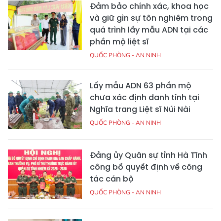
Đảm bảo chính xác, khoa học
và giữ gìn sự tôn nghiêm trong
quá trình lấy mẫu ADN tại các
phần mộ liệt sĩ
QUỐC PHÒNG - AN NINH
Lấy mẫu ADN 63 phần mộ
chưa xác định danh tính tại
Nghĩa trang Liệt sĩ Núi Nài
QUỐC PHÒNG - AN NINH
Đảng ủy Quân sự tỉnh Hà Tĩnh
công bố quyết định về công
tác cán bộ
QUỐC PHÒNG - AN NINH