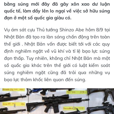
bằng súng mới đây đã gây xôn xao dư luận
quốc tế, làm dấy lên lo ngại về việc sở hữu súng
đạn ở một số quốc gia giàu có.
Vụ ám sát cựu Thủ tướng Shinzo Abe hôm 8/9 tại
Nhật Bản đã tạo ra làn sóng chấn động trên toàn
thế giới . Nhật Bản vốn được biết tới với các quy
định nghiêm ngặt về vũ khí và tỉ lệ bạo lực súng
đạn thấp. Tuy nhiên, không chỉ Nhật Bản mà một
số quốc gia khác trên thế giới có luật kiểm soát
súng nghiêm ngặt cũng đã trải qua những vụ
bạo lực thảm khốc liên quan đến súng.