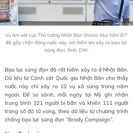
Vụ ám sát cựu Thủ tướng Nhật Bản Shinzo Abe hôm 8/7
đã gây chấn động nước này, nơi hiếm khi xảy ra bạo lực
súng đạn. Ảnh: DW.
Bạo lực súng đạn đã rất hiếm xảy ra ở Nhật Bản.
Dữ liệu từ Cảnh sát Quốc gia Nhật Bản cho thấy
nước này chỉ xảy ra 10 vụ xả súng trong năm
ngoái. Để so sánh, mỗi ngày tại Mỹ ghi nhận
trung bình 321 người bị bắn và khiến 111 người
trong số đó tử vong, theo dữ liệu từ chương trình
chống bạo lực súng đạn “Brady Campaign”.