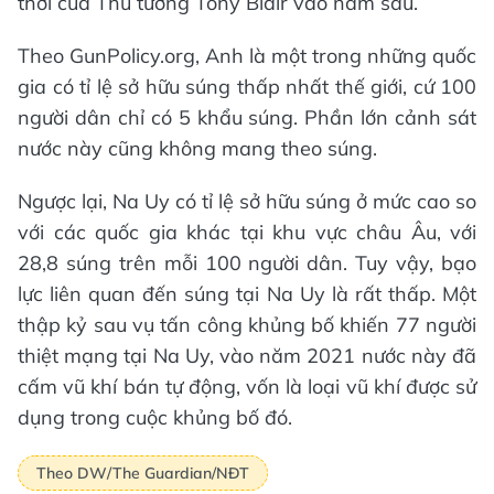
thời của Thủ tướng Tony Blair vào năm sau.
Theo GunPolicy.org, Anh là một trong những quốc
gia có tỉ lệ sở hữu súng thấp nhất thế giới, cứ 100
người dân chỉ có 5 khẩu súng. Phần lớn cảnh sát
nước này cũng không mang theo súng.
Ngược lại, Na Uy có tỉ lệ sở hữu súng ở mức cao so
với các quốc gia khác tại khu vực châu Âu, với
28,8 súng trên mỗi 100 người dân. Tuy vậy, bạo
lực liên quan đến súng tại Na Uy là rất thấp. Một
thập kỷ sau vụ tấn công khủng bố khiến 77 người
thiệt mạng tại Na Uy, vào năm 2021 nước này đã
cấm vũ khí bán tự động, vốn là loại vũ khí được sử
dụng trong cuộc khủng bố đó.
Theo DW/The Guardian/NĐT