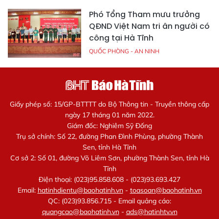
Phó Tổng Tham mưu trưởng
QĐND Việt Nam tri ân người có
công tại Hà Tĩnh
QUỐC PHÒNG - AN NINH
Giấy phép số: 15/GP-BTTTT do Bộ Thông tin - Truyền thông cấp
ngày 17 tháng 01 năm 2022.
Giám đốc: Nghiêm Sỹ Đống
Trụ sở chính: Số 22, đường Phan Đình Phùng, phường Thành
Sen, tỉnh Hà Tĩnh
Cơ sở 2: Số 01, đường Võ Liêm Sơn, phường Thành Sen, tỉnh Hà
Tĩnh
Điện thoại: (023)95.858.608 - (023)93.693.427
Email:
hatinhdientu@baohatinh.vn
-
toasoan@baohatinh.vn
QC: (023)93.856.715 - Email quảng cáo:
quangcao@baohatinh.vn
-
ads@hatinhtv.vn