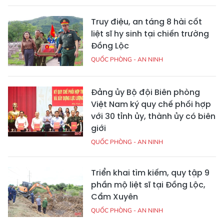
Truy điệu, an táng 8 hài cốt
liệt sĩ hy sinh tại chiến trường
Đồng Lộc
QUỐC PHÒNG - AN NINH
Đảng ủy Bộ đội Biên phòng
Việt Nam ký quy chế phối hợp
với 30 tỉnh ủy, thành ủy có biên
giới
QUỐC PHÒNG - AN NINH
Triển khai tìm kiếm, quy tập 9
phần mộ liệt sĩ tại Đồng Lộc,
Cẩm Xuyên
QUỐC PHÒNG - AN NINH