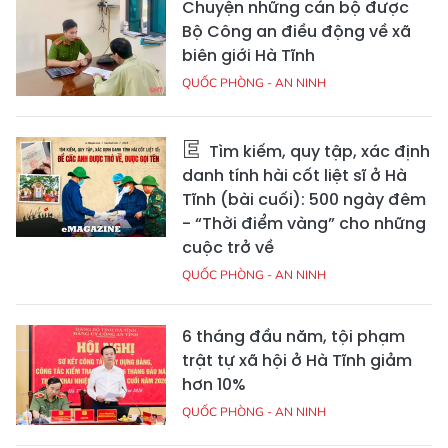
Chuyện những cán bộ được
Bộ Công an điều động về xã
biên giới Hà Tĩnh
QUỐC PHÒNG - AN NINH
Tìm kiếm, quy tập, xác định
danh tính hài cốt liệt sĩ ở Hà
Tĩnh (bài cuối): 500 ngày đêm
- “Thời điểm vàng” cho những
cuộc trở về
QUỐC PHÒNG - AN NINH
6 tháng đầu năm, tội phạm
trật tự xã hội ở Hà Tĩnh giảm
hơn 10%
QUỐC PHÒNG - AN NINH