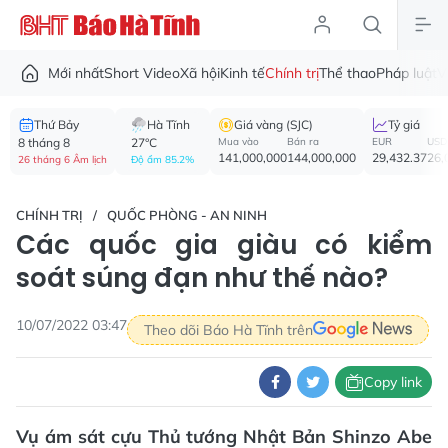
Mới nhất
Short Video
Xã hội
Kinh tế
Chính trị
Thể thao
Pháp luật
V
Thứ Bảy
Hà Tĩnh
Giá vàng (SJC)
Tỷ giá
8 tháng 8
27°C
Mua vào
Bán ra
EUR
USD
141,000,000
144,000,000
29,432.37
26,
26 tháng 6 Âm lịch
Độ ẩm 85.2%
CHÍNH TRỊ
QUỐC PHÒNG - AN NINH
Các quốc gia giàu có kiểm
soát súng đạn như thế nào?
10/07/2022 03:47
Theo dõi Báo Hà Tĩnh trên
Copy link
Vụ ám sát cựu Thủ tướng Nhật Bản Shinzo Abe