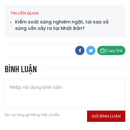
TIN LIÊN QUAN
Kiểm soát súng nghiêm ngặt, tại sao xả
súng vẫn xảy ra tại Nhật Bản?
Copy link
BÌNH LUẬN
Xin vui lòng gõ tiếng Việt có dấu
GỬI BÌNH LUẬN