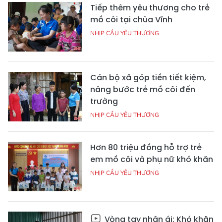
Tiếp thêm yêu thương cho trẻ
mồ côi tại chùa Vĩnh
NHỊP CẦU YÊU THƯƠNG
Cán bộ xã góp tiền tiết kiệm,
nâng bước trẻ mồ côi đến
trường
NHỊP CẦU YÊU THƯƠNG
Hơn 80 triệu đồng hỗ trợ trẻ
em mồ côi và phụ nữ khó khăn
NHỊP CẦU YÊU THƯƠNG
Vòng tay nhân ái: Khó khăn