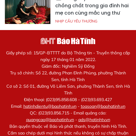
chồng chất trong gia đình hai
mẹ con cùng mắc ung thư
NHỊP CẦU YÊU THƯƠNG
Giấy phép số: 15/GP-BTTTT do Bộ Thông tin - Truyền thông cấp
ngày 17 tháng 01 năm 2022.
Giám đốc: Nghiêm Sỹ Đống
Trụ sở chính: Số 22, đường Phan Đình Phùng, phường Thành
Sen, tỉnh Hà Tĩnh
Cơ sở 2: Số 01, đường Võ Liêm Sơn, phường Thành Sen, tỉnh Hà
Tĩnh
Điện thoại: (023)95.858.608 - (023)93.693.427
Email:
hatinhdientu@baohatinh.vn
-
toasoan@baohatinh.vn
QC: (023)93.856.715 - Email quảng cáo:
quangcao@baohatinh.vn
-
ads@hatinhtv.vn
Bản quyền thuộc về Báo và phát thanh, truyền hình Hà Tĩnh.
Cấm sao chép dưới mọi hình thức nếu không có sự chấp thuận