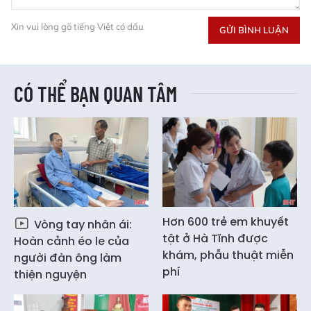
Xin vui lòng gõ tiếng Việt có dấu
GỬI BÌNH LUẬN
CÓ THỂ BẠN QUAN TÂM
Hơn 600 trẻ em khuyết
Vòng tay nhân ái:
tật ở Hà Tĩnh được
Hoàn cảnh éo le của
khám, phẫu thuật miễn
người đàn ông làm
phí
thiện nguyện