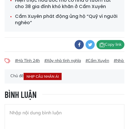
Hiện thực hóa ước mơ có nhà ở tươm tất
cho 38 gia đình khó khăn ở Cẩm Xuyên
Cẩm Xuyên phát động ủng hộ “Quỹ vì người
nghèo”
Copy link
#Hà Tĩnh 24h
#Xây nhà tình nghĩa
#Cẩm Xuyên
#Nhà đạ
Chủ đề
NHỊP CẦU NHÂN ÁI
BÌNH LUẬN