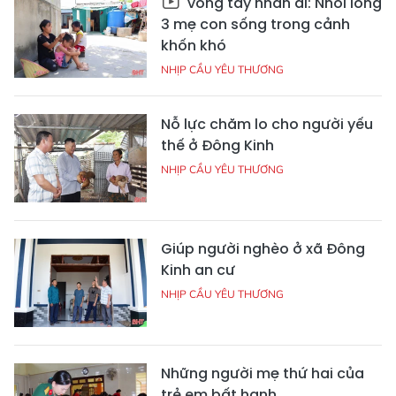
Vòng tay nhân ái: Nhói lòng
3 mẹ con sống trong cảnh
khốn khó
NHỊP CẦU YÊU THƯƠNG
Nỗ lực chăm lo cho người yếu
thế ở Đông Kinh
NHỊP CẦU YÊU THƯƠNG
Giúp người nghèo ở xã Đông
Kinh an cư
NHỊP CẦU YÊU THƯƠNG
Những người mẹ thứ hai của
trẻ em bất hạnh