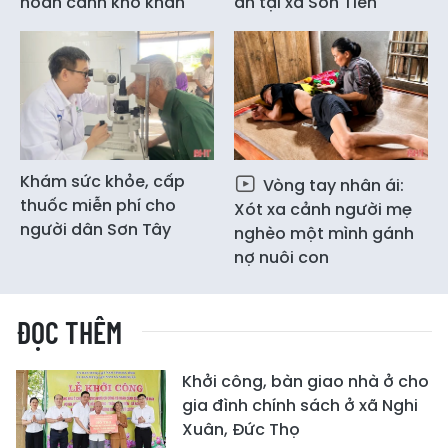
hoàn cảnh khó khăn
ân tại xã Sơn Tiến
Khám sức khỏe, cấp
Vòng tay nhân ái:
thuốc miễn phí cho
Xót xa cảnh người mẹ
người dân Sơn Tây
nghèo một mình gánh
nợ nuôi con
ĐỌC THÊM
Khởi công, bàn giao nhà ở cho
gia đình chính sách ở xã Nghi
Xuân, Đức Thọ