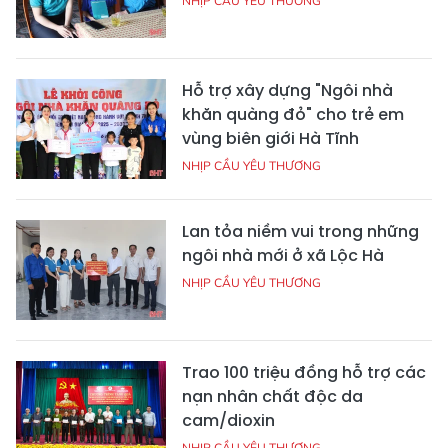
NHỊP CẦU YÊU THƯƠNG
Hỗ trợ xây dựng "Ngôi nhà
khăn quàng đỏ" cho trẻ em
vùng biên giới Hà Tĩnh
NHỊP CẦU YÊU THƯƠNG
Lan tỏa niềm vui trong những
ngôi nhà mới ở xã Lộc Hà
NHỊP CẦU YÊU THƯƠNG
Trao 100 triệu đồng hỗ trợ các
nạn nhân chất độc da
cam/dioxin
NHỊP CẦU YÊU THƯƠNG