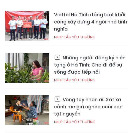
Viettel Hà Tĩnh đồng loạt khởi
công xây dựng 4 ngôi nhà tình
nghĩa
NHỊP CẦU YÊU THƯƠNG
Những người đăng ký hiến
tạng ở Hà Tĩnh: Cho đi để sự
sống được tiếp nối
NHỊP CẦU YÊU THƯƠNG
Vòng tay nhân ái: Xót xa
cảnh mẹ già nghèo nuôi con
tật nguyền
NHỊP CẦU YÊU THƯƠNG