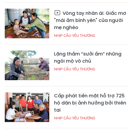
Vòng tay nhân ái: Giấc mơ
"mái ấm bình yên" của người
mẹ nghèo
NHỊP CẦU YÊU THƯƠNG
Lặng thầm “sưởi ấm” những
ngôi mộ vô chủ
NHỊP CẦU YÊU THƯƠNG
Cấp phát tiền mặt hỗ trợ 725
hộ dân bị ảnh hưởng bởi thiên
tai
NHỊP CẦU YÊU THƯƠNG