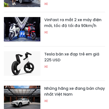
XE
VinFast ra mắt 2 xe máy điện
mới, tốc độ tối đa 90km/h
XE
Tesla bán xe đạp trẻ em giá
225 USD
XE
Những hãng xe đang bán chạy
nhất Việt Nam
XE