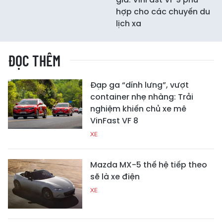
hợp cho các chuyến du
lịch xa
ĐỌC THÊM
Đạp ga “dính lưng”, vượt
container nhẹ nhàng: Trải
nghiệm khiến chủ xe mê
VinFast VF 8
XE
Mazda MX-5 thế hệ tiếp theo
sẽ là xe điện
XE