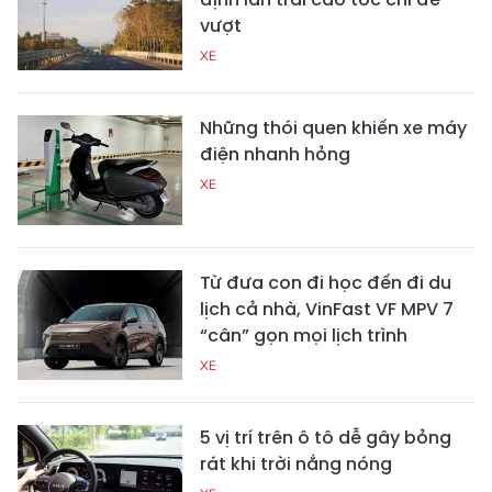
vượt
XE
Những thói quen khiến xe máy
điện nhanh hỏng
XE
Từ đưa con đi học đến đi du
lịch cả nhà, VinFast VF MPV 7
“cân” gọn mọi lịch trình
XE
5 vị trí trên ô tô dễ gây bỏng
rát khi trời nắng nóng