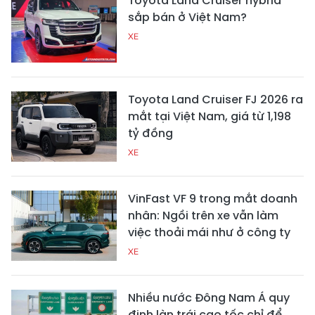
Toyota Land Cruiser hybrid
sắp bán ở Việt Nam?
XE
Toyota Land Cruiser FJ 2026 ra
mắt tại Việt Nam, giá từ 1,198
tỷ đồng
XE
VinFast VF 9 trong mắt doanh
nhân: Ngồi trên xe vẫn làm
việc thoải mái như ở công ty
XE
Nhiều nước Đông Nam Á quy
định làn trái cao tốc chỉ để