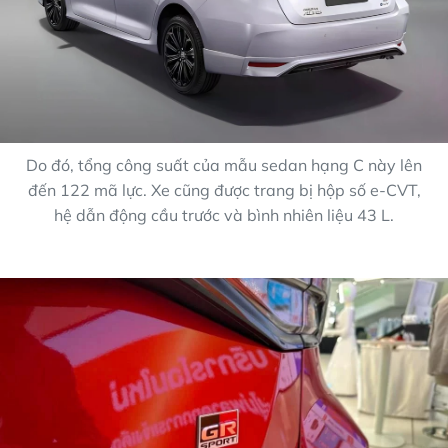
Do đó, tổng công suất của mẫu sedan hạng C này lên
đến 122 mã lực. Xe cũng được trang bị hộp số e-CVT,
hệ dẫn động cầu trước và bình nhiên liệu 43 L.