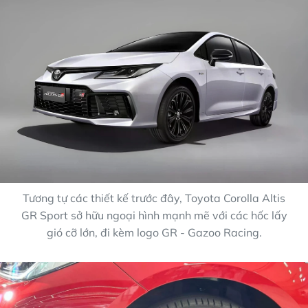
Tương tự các thiết kế trước đây, Toyota Corolla Altis
GR Sport sở hữu ngoại hình mạnh mẽ với các hốc lấy
gió cỡ lớn, đi kèm logo GR - Gazoo Racing.