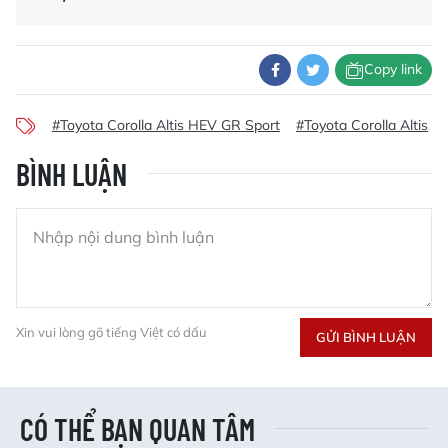
Copy link
#Toyota Corolla Altis HEV GR Sport
#Toyota Corolla Altis
BÌNH LUẬN
Xin vui lòng gõ tiếng Việt có dấu
GỬI BÌNH LUẬN
CÓ THỂ BẠN QUAN TÂM