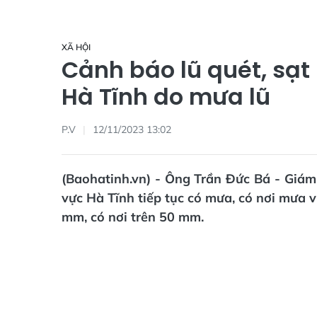
XÃ HỘI
Cảnh báo lũ quét, sạt
Hà Tĩnh do mưa lũ
P.V
12/11/2023 13:02
(Baohatinh.vn) - Ông Trần Đức Bá - Giám
vực Hà Tĩnh tiếp tục có mưa, có nơi mưa v
mm, có nơi trên 50 mm.