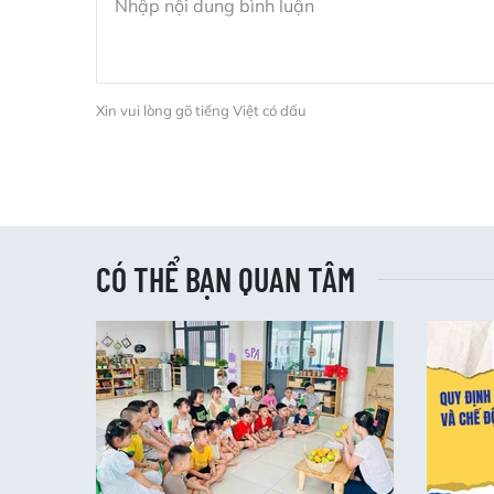
Xin vui lòng gõ tiếng Việt có dấu
CÓ THỂ BẠN QUAN TÂM