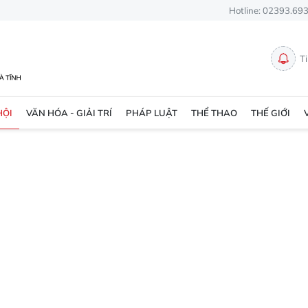
Hotline: 02393.69
T
HỘI
VĂN HÓA - GIẢI TRÍ
PHÁP LUẬT
THỂ THAO
THẾ GIỚI