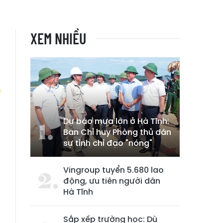
XEM NHIỀU
Dự báo mưa lớn ở Hà Tĩnh:
u
Ban Chỉ huy Phòng thủ dân
0
sự tỉnh chỉ đạo "nóng"
Vingroup tuyển 5.680 lao
động, ưu tiên người dân
Hà Tĩnh
Sắp xếp trường học: Dù