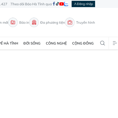
3.427
Theo dõi Báo Hà Tĩnh qua
Đăng nhập
in mới
Báo in
Đa phương tiện
Truyền hình
VỀ HÀ TĨNH
ĐỜI SỐNG
CÔNG NGHỆ
CỘNG ĐỒNG