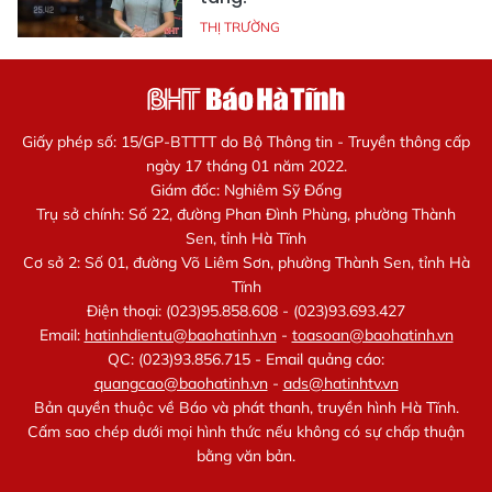
THỊ TRƯỜNG
Giấy phép số: 15/GP-BTTTT do Bộ Thông tin - Truyền thông cấp
ngày 17 tháng 01 năm 2022.
Giám đốc: Nghiêm Sỹ Đống
Trụ sở chính: Số 22, đường Phan Đình Phùng, phường Thành
Sen, tỉnh Hà Tĩnh
Cơ sở 2: Số 01, đường Võ Liêm Sơn, phường Thành Sen, tỉnh Hà
Tĩnh
Điện thoại: (023)95.858.608 - (023)93.693.427
Email:
hatinhdientu@baohatinh.vn
-
toasoan@baohatinh.vn
QC: (023)93.856.715 - Email quảng cáo:
quangcao@baohatinh.vn
-
ads@hatinhtv.vn
Bản quyền thuộc về Báo và phát thanh, truyền hình Hà Tĩnh.
Cấm sao chép dưới mọi hình thức nếu không có sự chấp thuận
bằng văn bản.