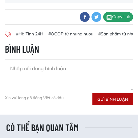
Copy link
#Hà Tĩnh 24H
#OCOP từ nhung hươu
#Sản phẩm từ nhun
BÌNH LUẬN
Xin vui lòng gõ tiếng Việt có dấu
GỬI BÌNH LUẬN
CÓ THỂ BẠN QUAN TÂM