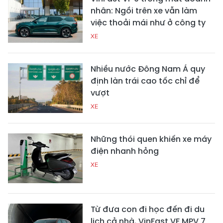
nhân: Ngồi trên xe vẫn làm
việc thoải mái như ở công ty
XE
Nhiều nước Đông Nam Á quy
định làn trái cao tốc chỉ để
vượt
XE
Những thói quen khiến xe máy
điện nhanh hỏng
XE
Từ đưa con đi học đến đi du
lịch cả nhà, VinFast VF MPV 7