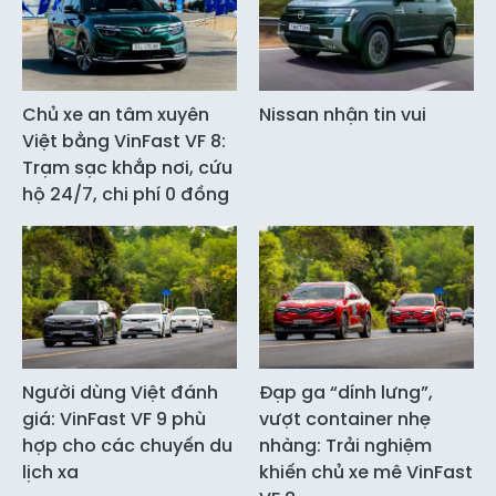
Chủ xe an tâm xuyên
Nissan nhận tin vui
Việt bằng VinFast VF 8:
Trạm sạc khắp nơi, cứu
hộ 24/7, chi phí 0 đồng
Người dùng Việt đánh
Đạp ga “dính lưng”,
giá: VinFast VF 9 phù
vượt container nhẹ
hợp cho các chuyến du
nhàng: Trải nghiệm
lịch xa
khiến chủ xe mê VinFast