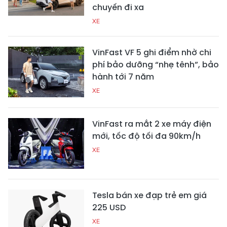
chuyến đi xa
XE
VinFast VF 5 ghi điểm nhờ chi
phí bảo dưỡng “nhẹ tênh”, bảo
hành tới 7 năm
XE
VinFast ra mắt 2 xe máy điện
mới, tốc độ tối đa 90km/h
XE
Tesla bán xe đạp trẻ em giá
225 USD
XE