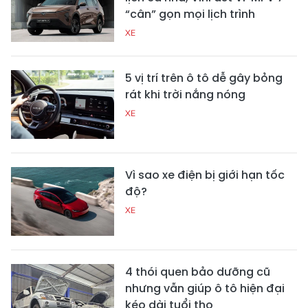
“cân” gọn mọi lịch trình
XE
5 vị trí trên ô tô dễ gây bỏng
rát khi trời nắng nóng
XE
Vì sao xe điện bị giới hạn tốc
độ?
XE
4 thói quen bảo dưỡng cũ
nhưng vẫn giúp ô tô hiện đại
kéo dài tuổi thọ