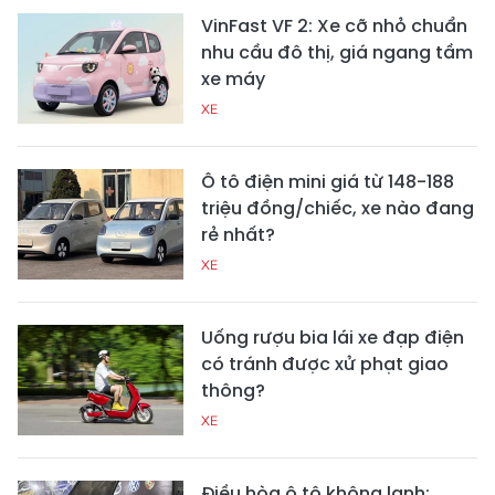
VinFast VF 2: Xe cỡ nhỏ chuẩn
nhu cầu đô thị, giá ngang tầm
xe máy
XE
Ô tô điện mini giá từ 148-188
triệu đồng/chiếc, xe nào đang
rẻ nhất?
XE
Uống rượu bia lái xe đạp điện
có tránh được xử phạt giao
thông?
XE
Điều hòa ô tô không lạnh: