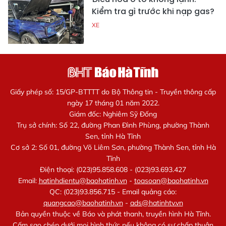
Kiểm tra gì trước khi nạp gas?
XE
Giấy phép số: 15/GP-BTTTT do Bộ Thông tin - Truyền thông cấp
ngày 17 tháng 01 năm 2022.
Giám đốc: Nghiêm Sỹ Đống
Trụ sở chính: Số 22, đường Phan Đình Phùng, phường Thành
Sen, tỉnh Hà Tĩnh
Cơ sở 2: Số 01, đường Võ Liêm Sơn, phường Thành Sen, tỉnh Hà
Tĩnh
Điện thoại: (023)95.858.608 - (023)93.693.427
Email:
hatinhdientu@baohatinh.vn
-
toasoan@baohatinh.vn
QC: (023)93.856.715 - Email quảng cáo:
quangcao@baohatinh.vn
-
ads@hatinhtv.vn
Bản quyền thuộc về Báo và phát thanh, truyền hình Hà Tĩnh.
Cấm sao chép dưới mọi hình thức nếu không có sự chấp thuận