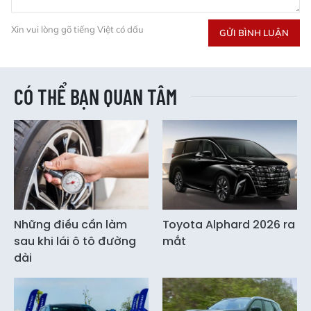
Xin vui lòng gõ tiếng Việt có dấu
GỬI BÌNH LUẬN
CÓ THỂ BẠN QUAN TÂM
Những điều cần làm
Toyota Alphard 2026 ra
sau khi lái ô tô đường
mắt
dài