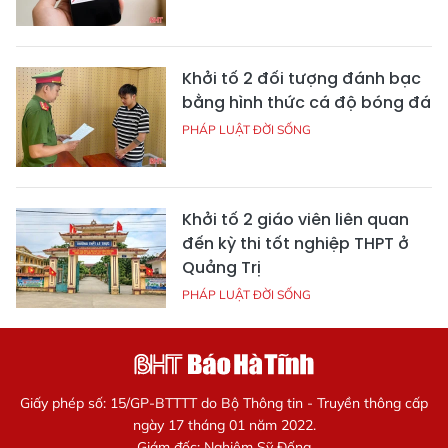
Khởi tố 2 đối tượng đánh bạc
bằng hình thức cá độ bóng đá
PHÁP LUẬT ĐỜI SỐNG
Khởi tố 2 giáo viên liên quan
đến kỳ thi tốt nghiệp THPT ở
Quảng Trị
PHÁP LUẬT ĐỜI SỐNG
Giấy phép số: 15/GP-BTTTT do Bộ Thông tin - Truyền thông cấp
ngày 17 tháng 01 năm 2022.
Giám đốc: Nghiêm Sỹ Đống