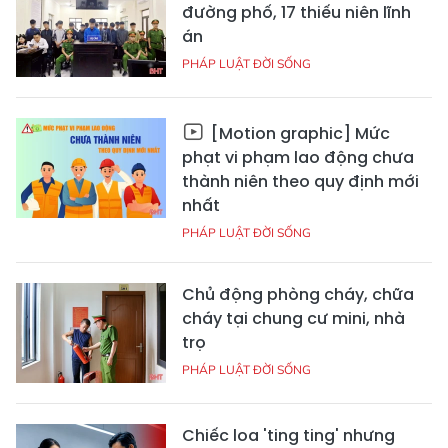
đường phố, 17 thiếu niên lĩnh
án
PHÁP LUẬT ĐỜI SỐNG
[Motion graphic] Mức
phạt vi phạm lao động chưa
thành niên theo quy định mới
nhất
PHÁP LUẬT ĐỜI SỐNG
Chủ động phòng cháy, chữa
cháy tại chung cư mini, nhà
trọ
PHÁP LUẬT ĐỜI SỐNG
Chiếc loa 'ting ting' nhưng