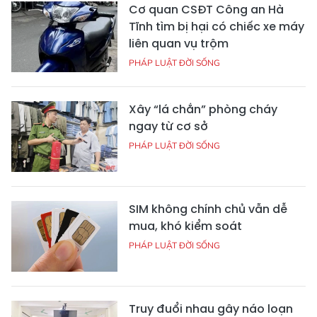
Cơ quan CSĐT Công an Hà
Tĩnh tìm bị hại có chiếc xe máy
liên quan vụ trộm
PHÁP LUẬT ĐỜI SỐNG
Xây “lá chắn” phòng cháy
ngay từ cơ sở
PHÁP LUẬT ĐỜI SỐNG
SIM không chính chủ vẫn dễ
mua, khó kiểm soát
PHÁP LUẬT ĐỜI SỐNG
Truy đuổi nhau gây náo loạn