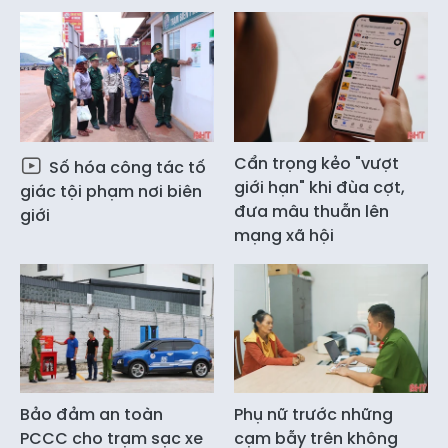
Cẩn trọng kẻo "vượt
Số hóa công tác tố
giới hạn" khi đùa cợt,
giác tội phạm nơi biên
đưa mâu thuẫn lên
giới
mạng xã hội
Bảo đảm an toàn
Phụ nữ trước những
PCCC cho trạm sạc xe
cạm bẫy trên không