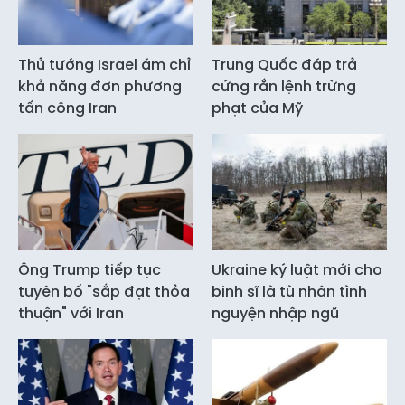
Thủ tướng Israel ám chỉ
Trung Quốc đáp trả
khả năng đơn phương
cứng rắn lệnh trừng
tấn công Iran
phạt của Mỹ
Ông Trump tiếp tục
Ukraine ký luật mới cho
tuyên bố "sắp đạt thỏa
binh sĩ là tù nhân tình
thuận" với Iran
nguyện nhập ngũ