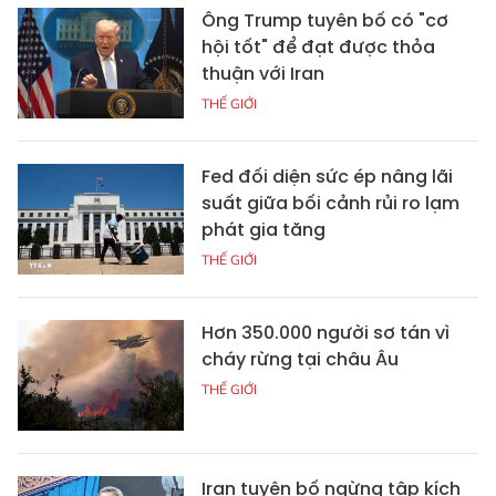
Ông Trump tuyên bố có "cơ
hội tốt" để đạt được thỏa
thuận với Iran
THẾ GIỚI
Fed đối diện sức ép nâng lãi
suất giữa bối cảnh rủi ro lạm
phát gia tăng
THẾ GIỚI
Hơn 350.000 người sơ tán vì
cháy rừng tại châu Âu
THẾ GIỚI
Iran tuyên bố ngừng tập kích