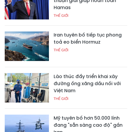
thuận giải giáp hoàn toàn
Hamas
THẾ GIỚI
Iran tuyên bố tiếp tục phong
toả eo biển Hormuz
THẾ GIỚI
Lào thúc đẩy triển khai xây
đường ống xăng dầu nối với
Việt Nam
THẾ GIỚI
Mỹ tuyên bố hơn 50.000 lính
đang "sẵn sàng cao độ" gần