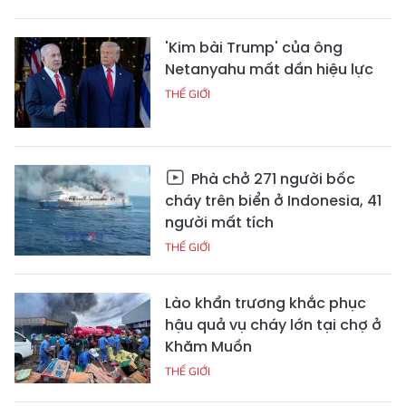
'Kim bài Trump' của ông
Netanyahu mất dần hiệu lực
THẾ GIỚI
Phà chở 271 người bốc
cháy trên biển ở Indonesia, 41
người mất tích
THẾ GIỚI
Lào khẩn trương khắc phục
hậu quả vụ cháy lớn tại chợ ở
Khăm Muồn
THẾ GIỚI