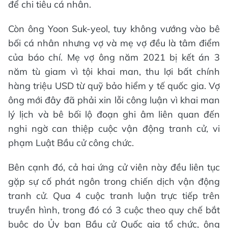
để chi tiêu cá nhân.
Còn ông Yoon Suk-yeol, tuy không vướng vào bê
bối cá nhân nhưng vợ và mẹ vợ đều là tâm điểm
của báo chí. Mẹ vợ ông năm 2021 bị kết án 3
năm tù giam vì tội khai man, thu lợi bất chính
hàng triệu USD từ quỹ bảo hiểm y tế quốc gia. Vợ
ông mới đây đã phải xin lỗi công luận vì khai man
lý lịch và bê bối lộ đoạn ghi âm liên quan đến
nghi ngờ can thiệp cuộc vận động tranh cử, vi
phạm Luật Bầu cử công chức.
Bên cạnh đó, cả hai ứng cử viên này đều liên tục
gặp sự cố phát ngôn trong chiến dịch vận động
tranh cử. Qua 4 cuộc tranh luận trực tiếp trên
truyền hình, trong đó có 3 cuộc theo quy chế bắt
buộc do Ủy ban Bầu cử Quốc gia tổ chức, ông