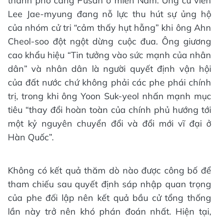
thành phố cảng Pusan ở miền Nam. Ứng cử viên
Lee Jae-myung đang nỗ lực thu hút sự ủng hộ
của nhóm cử tri “cảm thấy hụt hẫng” khi ông Ahn
Cheol-soo đột ngột dừng cuộc đua. Ông giương
cao khẩu hiệu “Tin tưởng vào sức mạnh của nhân
dân” và nhân dân là người quyết định vận hội
của đất nước chứ không phải các phe phái chính
trị, trong khi ông Yoon Suk-yeol nhấn mạnh mục
tiêu “thay đổi hoàn toàn của chính phủ hướng tới
một kỷ nguyên chuyển đổi và đổi mới vĩ đại ở
Hàn Quốc”.
Không có kết quả thăm dò nào được công bố để
tham chiếu sau quyết định sáp nhập quan trọng
của phe đối lập nên kết quả bầu cử tổng thống
lần này trở nên khó phán đoán nhất. Hiện tại,