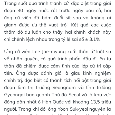
Trong suốt quá trình tranh cử, đặc biệt trong giai
đoạn 30 ngày nước rút trước ngày bầu cử, hai
ứng cử viên đã bám đuổi sít sao và không ai
giành được ưu thế vượt trội. Kết quả các cuộc
thăm dò dư luận cho thấy, hai chính khách này
chỉ chênh lệch nhau trong tỷ lệ sai số ± 3,1%.
Ứng cử viên Lee Jae-myung xuất thân từ luật sư
về nhân quyền, có quá trình phấn đấu đi lên tự
thân đã chiếm được cảm tình của lớp cử tri cấp
tiến. Ông được đánh giá là giàu kinh nghiệm
chính trị, đặc biệt có thành tích nổi bật trong giai
đoạn làm thị trưởng Seongnam và tỉnh trưởng
Gyeonggi bao quanh Thủ đô Seoul và là khu vực
đông dân nhất ở Hàn Quốc với khoảng 13,5 triệu
người. Trong khi đó, ông Yoon Suk-yeol nguyên là