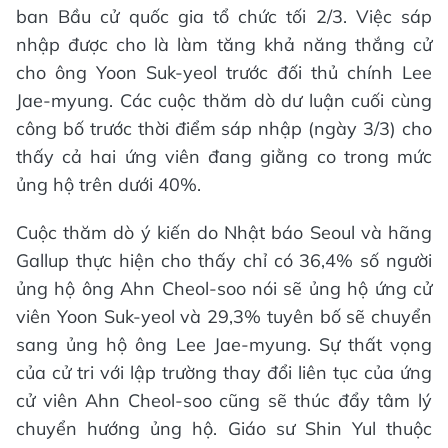
ban Bầu cử quốc gia tổ chức tối 2/3. Việc sáp
nhập được cho là làm tăng khả năng thắng cử
cho ông Yoon Suk-yeol trước đối thủ chính Lee
Jae-myung. Các cuộc thăm dò dư luận cuối cùng
công bố trước thời điểm sáp nhập (ngày 3/3) cho
thấy cả hai ứng viên đang giằng co trong mức
ủng hộ trên dưới 40%.
Cuộc thăm dò ý kiến do Nhật báo Seoul và hãng
Gallup thực hiện cho thấy chỉ có 36,4% số người
ủng hộ ông Ahn Cheol-soo nói sẽ ủng hộ ứng cử
viên Yoon Suk-yeol và 29,3% tuyên bố sẽ chuyển
sang ủng hộ ông Lee Jae-myung. Sự thất vọng
của cử tri với lập trường thay đổi liên tục của ứng
cử viên Ahn Cheol-soo cũng sẽ thúc đẩy tâm lý
chuyển hướng ủng hộ. Giáo sư Shin Yul thuộc