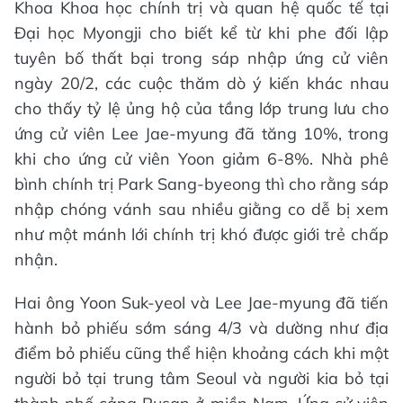
Khoa Khoa học chính trị và quan hệ quốc tế tại
Đại học Myongji cho biết kể từ khi phe đối lập
tuyên bố thất bại trong sáp nhập ứng cử viên
ngày 20/2, các cuộc thăm dò ý kiến khác nhau
cho thấy tỷ lệ ủng hộ của tầng lớp trung lưu cho
ứng cử viên Lee Jae-myung đã tăng 10%, trong
khi cho ứng cử viên Yoon giảm 6-8%. Nhà phê
bình chính trị Park Sang-byeong thì cho rằng sáp
nhập chóng vánh sau nhiều giằng co dễ bị xem
như một mánh lới chính trị khó được giới trẻ chấp
nhận.
Hai ông Yoon Suk-yeol và Lee Jae-myung đã tiến
hành bỏ phiếu sớm sáng 4/3 và dường như địa
điểm bỏ phiếu cũng thể hiện khoảng cách khi một
người bỏ tại trung tâm Seoul và người kia bỏ tại