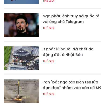
THẾ GIỚI
Nga phát lệnh truy nã quốc tế
với ông chủ Telegram
THẾ GIỚI
Ít nhất 13 người đã chết do
động đất ở Nhật Bản
THẾ GIỚI
Iran "bất ngờ tập kích tên lửa
đạn đạo" nhằm vào căn cứ Mỹ
THẾ GIỚI