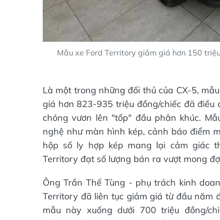
Mẫu xe Ford Territory giảm giá hơn 150 triệ
Là một trong những đối thủ của CX-5, mẫu 
giá hơn 823-935 triệu đồng/chiếc đã điề
chóng vươn lên "tốp" đầu phân khúc. Mẫu 
nghệ như màn hình kép, cảnh báo điểm mù
hộp số ly hợp kép mang lại cảm giác t
Territory đạt số lượng bán ra vượt mong đợi
Ông Trần Thế Tùng - phụ trách kinh doan
Territory đã liên tục giảm giá từ đầu năm
mẫu này xuống dưới 700 triệu đồng/chi