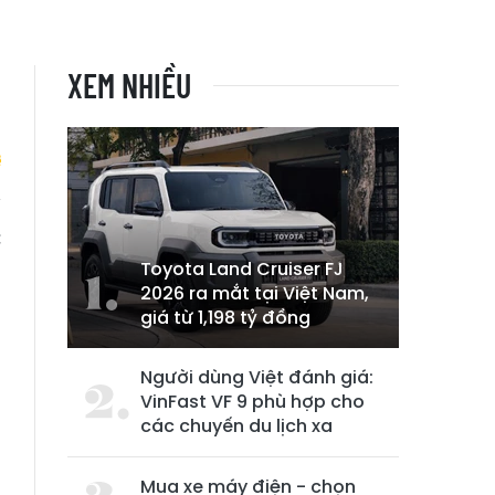
XEM NHIỀU
c
Toyota Land Cruiser FJ
2026 ra mắt tại Việt Nam,
giá từ 1,198 tỷ đồng
Người dùng Việt đánh giá:
VinFast VF 9 phù hợp cho
các chuyến du lịch xa
Mua xe máy điện - chọn