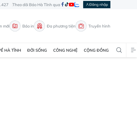
3.427
Theo dõi Báo Hà Tĩnh qua
Đăng nhập
in mới
Báo in
Đa phương tiện
Truyền hình
VỀ HÀ TĨNH
ĐỜI SỐNG
CÔNG NGHỆ
CỘNG ĐỒNG