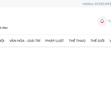
Hotline: 02393.69
T
HỘI
VĂN HÓA - GIẢI TRÍ
PHÁP LUẬT
THỂ THAO
THẾ GIỚI