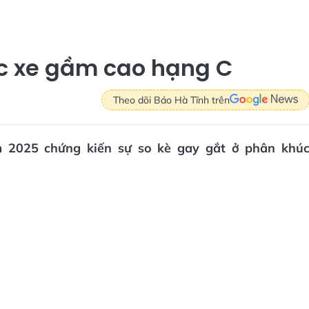
úc xe gầm cao hạng C
Theo dõi Báo Hà Tĩnh trên
 2025 chứng kiến sự so kè gay gắt ở phân khú