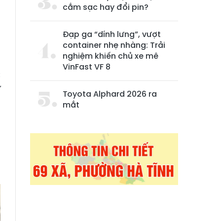
cắm sạc hay đổi pin?
Đạp ga “dính lưng”, vượt
container nhẹ nhàng: Trải
nghiệm khiến chủ xe mê
VinFast VF 8
c
ư
Toyota Alphard 2026 ra
mắt
a
n
ề