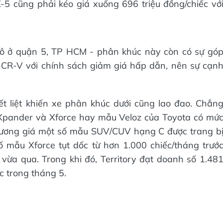
-5 cũng phải kéo giá xuống 696 triệu đồng/chiếc vớ
.
tô ở quận 5, TP HCM - phân khúc này còn có sự gó
CR-V với chính sách giảm giá hấp dẫn, nên sự cạn
liệt khiến xe phân khúc dưới cũng lao đao. Chẳn
 Xpander và Xforce hay mẫu Veloz của Toyota có mứ
 đương giá một số mẫu SUV/CUV hạng C được trang b
 mẫu Xforce tụt dốc từ hơn 1.000 chiếc/tháng trướ
vừa qua. Trong khi đó, Territory đạt doanh số 1.48
c trong tháng 5.