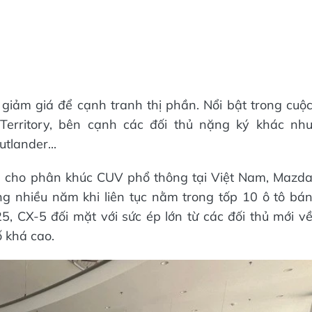
giảm giá để cạnh tranh thị phần. Nổi bật trong cuộ
erritory, bên cạnh các đối thủ nặng ký khác nh
tlander...
 cho phân khúc CUV phổ thông tại Việt Nam, Mazd
g nhiều năm khi liên tục nằm trong tốp 10 ô tô bá
, CX-5 đối mặt với sức ép lớn từ các đối thủ mới v
 khá cao.