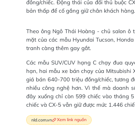
đồng/chiếc. Động thái của đối thủ buộc CX
bản thấp để cố gắng giữ chân khách hàng
Theo ông Ngô Thái Hoàng - chủ salon ô 
mặt của các mẫu Hyundai Tucson, Honda 
tranh càng thêm gay gắt.
Các mẫu SUV/CUV hạng C chạy đua quyết 
hạn, hai mẫu xe bán chạy của Mitsubishi
giá bán 640-700 triệu đồng/chiếc, tương
nhiều công nghệ hơn. Vì thế mà doanh số
đây xuống chỉ còn 599 chiếc vào tháng 5 
chiếc và CX-5 vẫn giữ được mức 1.446 chiế
Xem link nguồn
nld.com.vn