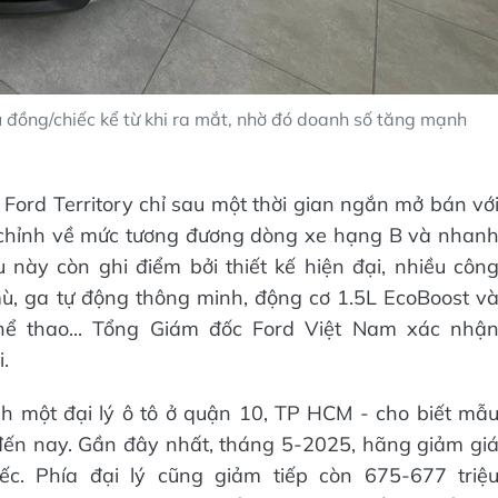
u đồng/chiếc kể từ khi ra mắt, nhờ đó doanh số tăng mạnh
Ford Territory chỉ sau một thời gian ngắn mở bán vớ
u chỉnh về mức tương đương dòng xe hạng B và nhan
này còn ghi điểm bởi thiết kế hiện đại, nhiều côn
, ga tự động thông minh, động cơ 1.5L EcoBoost v
hể thao... Tổng Giám đốc Ford Việt Nam xác nhậ
.
h một đại lý ô tô ở quận 10, TP HCM - cho biết mẫ
 đến nay. Gần đây nhất, tháng 5-2025, hãng giảm gi
ếc. Phía đại lý cũng giảm tiếp còn 675-677 triệ