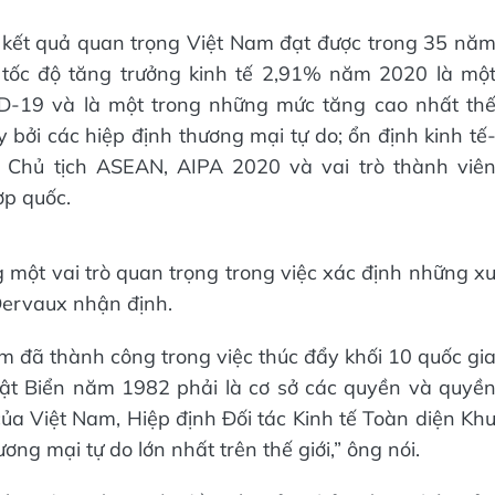
 kết quả quan trọng Việt Nam đạt được trong 35 nă
à tốc độ tăng trưởng kinh tế 2,91% năm 2020 là mộ
ID-19 và là một trong những mức tăng cao nhất th
y bởi các hiệp định thương mại tự do; ổn định kinh tế
 Chủ tịch ASEAN, AIPA 2020 và vai trò thành viê
ợp quốc.
g một vai trò quan trọng trong việc xác định những x
Dervaux nhận định.
m đã thành công trong việc thúc đẩy khối 10 quốc gi
ật Biển năm 1982 phải là cơ sở các quyền và quyề
của Việt Nam, Hiệp định Đối tác Kinh tế Toàn diện Kh
ơng mại tự do lớn nhất trên thế giới,” ông nói.