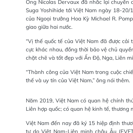
Ông Nicolas Dervaux đã nhắc lại chuyến 
Suga Yoshihide tới Việt Nam ngày 18-20
của Ngoại trưởng Hoa Kỳ Michael R. Pomp
giao giữa hai nước.
“Vị thế quốc tế của Việt Nam đã được cải 
cực khác nhau, đồng thời bảo vệ chủ quyền 
chặt chẽ và tốt đẹp với Ấn Độ, Nga, Liên 
“Thành công của Việt Nam trong cuộc ch
thế và uy tín của Việt Nam,” ông nói thêm.
Năm 2019, Việt Nam có quan hệ chính thức
Liên hợp quốc; có quan hệ kinh tế, thương 
Việt Nam đến nay đã ký 15 hiệp định thươn
tự do Việt Nam-Liên minh châu Âu (EVFT