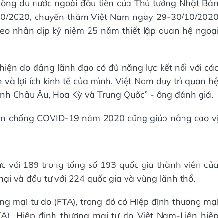
công du nước ngoài đầu tiên của Thủ tướng Nhật Bả
/10/2020, chuyến thăm Việt Nam ngày 29-30/10/202
eo nhân dịp kỷ niệm 25 năm thiết lập quan hệ ngoạ
thiện do đảng lãnh đạo có đủ năng lực kết nối với cá
và lợi ích kinh tế của mình. Việt Nam duy trì quan h
minh Châu Âu, Hoa Kỳ và Trung Quốc” - ông đánh giá.
iến chống COVID-19 năm 2020 cũng giúp nâng cao v
 với 189 trong tổng số 193 quốc gia thành viên củ
mại và đầu tư với 224 quốc gia và vùng lãnh thổ.
g mại tự do (FTA), trong đó có Hiệp định thương mạ
A), Hiệp định thương mại tự do Việt Nam-Liên hiệ