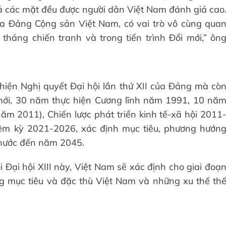
ả các mặt đều được người dân Việt Nam đánh giá cao
ủa Đảng Cộng sản Việt Nam, có vai trò vô cùng qua
tháng chiến tranh và trong tiến trình Đổi mới,” ôn
c hiện Nghị quyết Đại hội lần thứ XII của Đảng mà cò
 mới, 30 năm thực hiện Cương lĩnh năm 1991, 10 nă
năm 2011), Chiến lược phát triển kinh tế-xã hội 2011
ệm kỳ 2021-2026, xác định mục tiêu, phương hướn
 nước đến năm 2045.
i Đại hội XIII này, Việt Nam sẽ xác định cho giai đoạ
g mục tiêu và đặc thù Việt Nam và những xu thế th