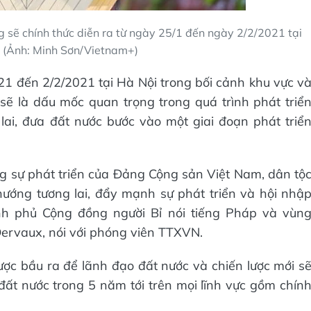
ng sẽ chính thức diễn ra từ ngày 25/1 đến ngày 2/2/2021 tại
. (Ảnh: Minh Sơn/Vietnam+)
021 đến 2/2/2021 tại Hà Nội trong bối cảnh khu vực v
sẽ là dấu mốc quan trọng trong quá trình phát triể
ai, đưa đất nước bước vào một giai đoạn phát triể
ng sự phát triển của Đảng Cộng sản Việt Nam, dân tộ
hướng tương lai, đẩy mạnh sự phát triển và hội nhậ
ính phủ Cộng đồng người Bỉ nói tiếng Pháp và vùn
 Dervaux, nói với phóng viên TTXVN.
ược bầu ra để lãnh đạo đất nước và chiến lược mới s
ất nước trong 5 năm tới trên mọi lĩnh vực gồm chín