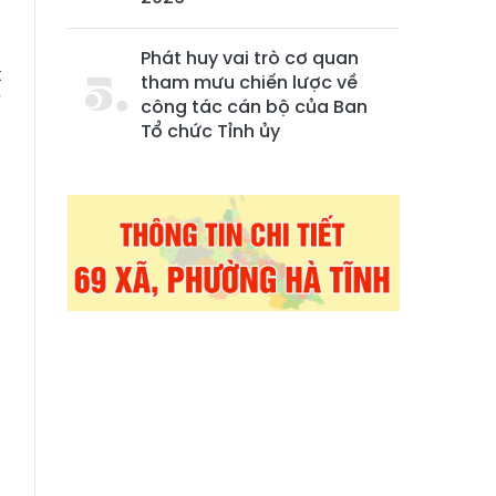
m
Phát huy vai trò cơ quan
t
tham mưu chiến lược về
ế
công tác cán bộ của Ban
Tổ chức Tỉnh ủy
-
n
u
a
n
u