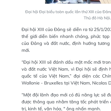
Đại hội Đại biểu toàn quốc lần thứ XIII của Đả
Thủ đô Hà Nội
Đại hội XIII của Đảng sẽ diễn ra từ 25/1/2
thế giới diễn biến nhanh chóng, phức tạp 
của Đảng và đất nước, định hướng tương l
mới.
“Đại hội XIII sẽ đánh dấu một mốc mới tro
và đất nước Việt Nam, vì Đại hội sẽ định 
quốc tế của Việt Nam,” đại diện các Ch
Wallonie - Bruxelles tại Việt Nam, Nicolas
“Một đội lãnh đạo mới có đủ năng lực sẽ đ
được thông qua nhằm tăng tốc phát triển đ
trị, kinh tế, văn hóa, " ông nhấn mạnh.