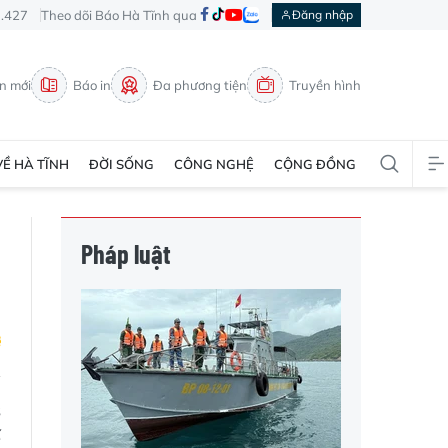
3.427
Theo dõi Báo Hà Tĩnh qua
Đăng nhập
in mới
Báo in
Đa phương tiện
Truyền hình
VỀ HÀ TĨNH
ĐỜI SỐNG
CÔNG NGHỆ
CỘNG ĐỒNG
Pháp luật
s
ế