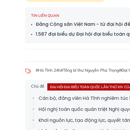
TIN LIÊN QUAN
Đảng Cộng sản Việt Nam - từ đại hội đế
1.587 đại biểu dự Đại hội đại biểu toàn 
#Hà Tĩnh 24h
#Tổng bí thư Nguyễn Phú Trọng
#Đại 
Chủ đề
ĐẠI HỘI ĐẠI BIỂU TOÀN QUỐC LẦN THỨ XIV C
Cán bộ, đảng viên Hà Tĩnh nghiêm túc h
Hội nghị toàn quốc quán triệt Nghị quy
Khơi nguồn lực, tạo động lực, quyết tâ