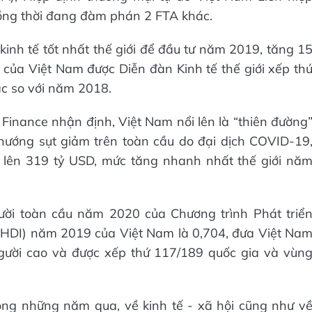
ồng thời đang đàm phán 2 FTA khác.
kinh tế tốt nhất thế giới để đầu tư năm 2019, tăng 1
của Việt Nam được Diễn đàn Kinh tế thế giới xếp th
ậc so với năm 2018.
inance nhận định, Việt Nam nổi lên là “thiên đường
 hướng sụt giảm trên toàn cầu do đại dịch COVID-19
% lên 319 tỷ USD, mức tăng nhanh nhất thế giới nă
gười toàn cầu năm 2020 của Chương trình Phát triể
i (HDI) năm 2019 của Việt Nam là 0,704, đưa Việt Na
gười cao và được xếp thứ 117/189 quốc gia và vùn
ng những năm qua, về kinh tế - xã hội cũng như v