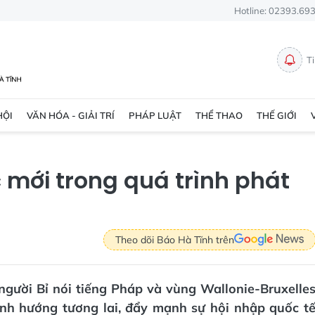
Hotline: 02393.69
T
HỘI
VĂN HÓA - GIẢI TRÍ
PHÁP LUẬT
THỂ THAO
THẾ GIỚI
c mới trong quá trình phát
Theo dõi Báo Hà Tĩnh trên
gười Bỉ nói tiếng Pháp và vùng Wallonie-Bruxelle
định hướng tương lai, đẩy mạnh sự hội nhập quốc t