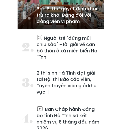
Ban Bí thư quyết định khai
trừ ra khỏi Đảng đối với
đảng viên vi phạm
à
Người trẻ "đứng mũi
n
chịu sào" - lời giải về cán
n
bộ thôn ở xã miền biển Hà
Tĩnh
c
2 thí sinh Hà Tĩnh đạt giải
tại Hội thi Báo cáo viên,
p
Tuyên truyền viên giỏi khu
g
vực II
Ban Chấp hành Đảng
ẽ
bộ tỉnh Hà Tĩnh sơ kết
h
nhiệm vụ 6 tháng đầu năm
2026