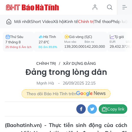
Mới nhất
Short Video
Xã hội
Kinh tế
Chính trị
Thể thao
Pháp luật
V
Thứ Sáu
Hà Tĩnh
Giá vàng (SJC)
Tỷ giá
7 tháng 8
27.6°C
Mua vào
Bán ra
EUR
USD
139,200,000
142,200,000
29,432.37
26,
25 tháng 6 Âm lịch
Độ ẩm 89.8%
CHÍNH TRỊ
XÂY DỰNG ĐẢNG
Đảng trong lòng dân
Mạnh Hà
26/09/2025 22:15
Theo dõi Báo Hà Tĩnh trên
Copy link
(Baohatinh.vn) - Thực tiễn sinh động của cách