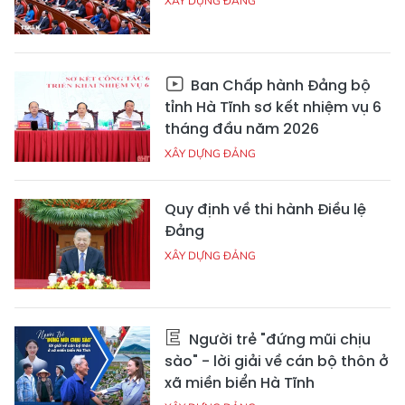
XÂY DỰNG ĐẢNG
Ban Chấp hành Đảng bộ
tỉnh Hà Tĩnh sơ kết nhiệm vụ 6
tháng đầu năm 2026
XÂY DỰNG ĐẢNG
Quy định về thi hành Điều lệ
Đảng
XÂY DỰNG ĐẢNG
Người trẻ "đứng mũi chịu
sào" - lời giải về cán bộ thôn ở
xã miền biển Hà Tĩnh