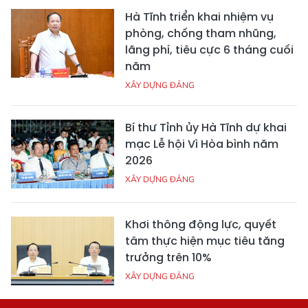
Hà Tĩnh triển khai nhiệm vụ
phòng, chống tham nhũng,
lãng phí, tiêu cực 6 tháng cuối
năm
XÂY DỰNG ĐẢNG
Bí thư Tỉnh ủy Hà Tĩnh dự khai
mạc Lễ hội Vì Hòa bình năm
2026
XÂY DỰNG ĐẢNG
Khơi thông động lực, quyết
tâm thực hiện mục tiêu tăng
trưởng trên 10%
XÂY DỰNG ĐẢNG