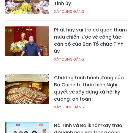
Tỉnh ủy
XÂY DỰNG ĐẢNG
Phát huy vai trò cơ quan tham
mưu chiến lược về công tác
cán bộ của Ban Tổ chức Tỉnh
ủy
XÂY DỰNG ĐẢNG
Chương trình hành động của
Bộ Chính trị thực hiện Nghị
quyết về xây dựng xã hội kỷ
cương, an toàn
XÂY DỰNG ĐẢNG
Hà Tĩnh và Bolikhămxay trao
đổi kinh nghiệm trong công