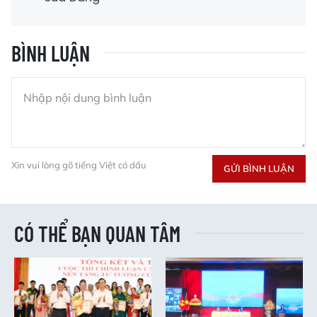
BÌNH LUẬN
Xin vui lòng gõ tiếng Việt có dấu
GỬI BÌNH LUẬN
CÓ THỂ BẠN QUAN TÂM