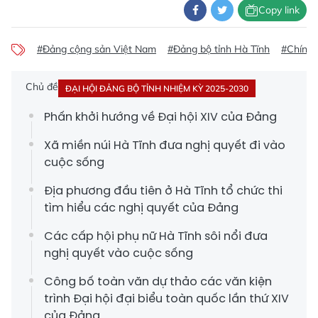
Copy link
#Đảng cộng sản Việt Nam
#Đảng bộ tỉnh Hà Tĩnh
#Chính 
Chủ đề
ĐẠI HỘI ĐẢNG BỘ TỈNH NHIỆM KỲ 2025-2030
Phấn khởi hướng về Đại hội XIV của Đảng
Xã miền núi Hà Tĩnh đưa nghị quyết đi vào
cuộc sống
Địa phương đầu tiên ở Hà Tĩnh tổ chức thi
tìm hiểu các nghị quyết của Đảng
Các cấp hội phụ nữ Hà Tĩnh sôi nổi đưa
nghị quyết vào cuộc sống
Công bố toàn văn dự thảo các văn kiện
trình Đại hội đại biểu toàn quốc lần thứ XIV
của Đảng