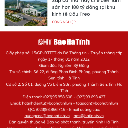
Sắp có nhà máy chế biến lâm
sản hơn 188 tỷ đồng tại khu
kinh tế Cầu Treo
CÔNG NGHIỆP
Giấy phép số: 15/GP-BTTTT do Bộ Thông tin - Truyền thông cấp
ngày 17 tháng 01 năm 2022.
Giám đốc: Nghiêm Sỹ Đống
Trụ sở chính: Số 22, đường Phan Đình Phùng, phường Thành
Sen, tỉnh Hà Tĩnh
Cơ sở 2: Số 01, đường Võ Liêm Sơn, phường Thành Sen, tỉnh Hà
Tĩnh
Điện thoại: (023)95.858.608 - (023)93.693.427
Email:
hatinhdientu@baohatinh.vn
-
toasoan@baohatinh.vn
QC: (023)93.856.715 - Email quảng cáo:
quangcao@baohatinh.vn
-
ads@hatinhtv.vn
Bản quyền thuộc về Báo và phát thanh, truyền hình Hà Tĩnh.