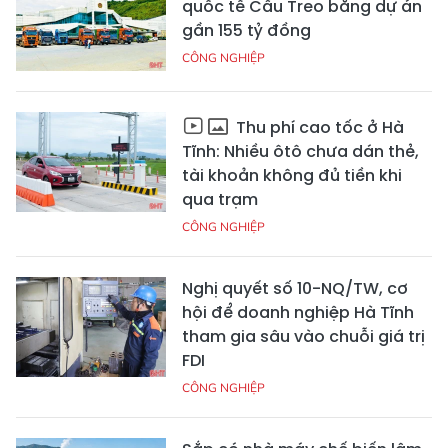
quốc tế Cầu Treo bằng dự án
gần 155 tỷ đồng
CÔNG NGHIỆP
Thu phí cao tốc ở Hà
Tĩnh: Nhiều ôtô chưa dán thẻ,
tài khoản không đủ tiền khi
qua trạm
CÔNG NGHIỆP
Nghị quyết số 10-NQ/TW, cơ
hội để doanh nghiệp Hà Tĩnh
tham gia sâu vào chuỗi giá trị
FDI
CÔNG NGHIỆP