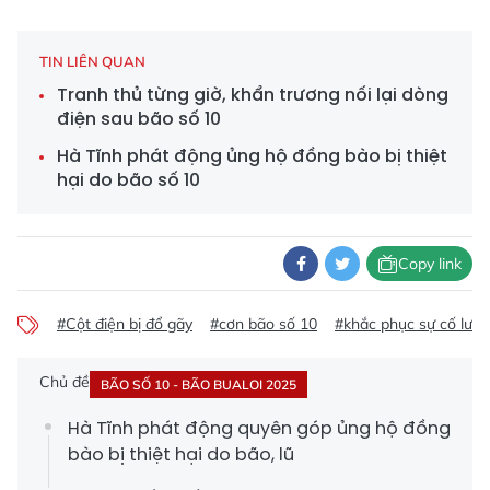
TIN LIÊN QUAN
Tranh thủ từng giờ, khẩn trương nối lại dòng
điện sau bão số 10
Hà Tĩnh phát động ủng hộ đồng bào bị thiệt
hại do bão số 10
Copy link
#Cột điện bị đổ gãy
#cơn bão số 10
#khắc phục sự cố lưới
Chủ đề
BÃO SỐ 10 - BÃO BUALOI 2025
Hà Tĩnh phát động quyên góp ủng hộ đồng
bào bị thiệt hại do bão, lũ