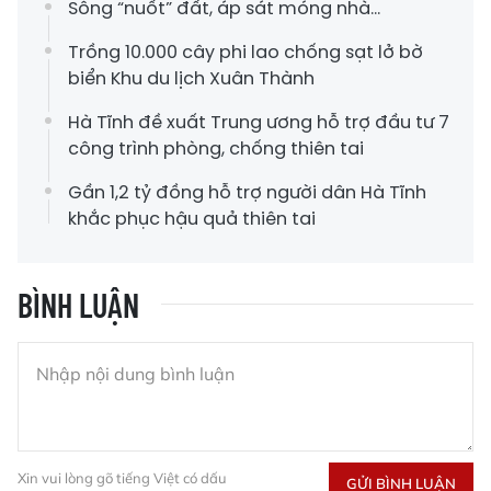
Sông “nuốt” đất, áp sát móng nhà...
Trồng 10.000 cây phi lao chống sạt lở bờ
biển Khu du lịch Xuân Thành
Hà Tĩnh đề xuất Trung ương hỗ trợ đầu tư 7
công trình phòng, chống thiên tai
Gần 1,2 tỷ đồng hỗ trợ người dân Hà Tĩnh
khắc phục hậu quả thiên tai
BÌNH LUẬN
Xin vui lòng gõ tiếng Việt có dấu
GỬI BÌNH LUẬN