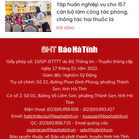
Tập huấn nghiệp vụ cho 157
cán bộ làm công tác phòng,
chống tác hại thuốc lá
ĐỜI SỐNG
Giấy phép số: 15/GP-BTTTT do Bộ Thông tin - Truyền thông cấp
ngày 17 tháng 01 năm 2022.
Giám đốc: Nghiêm Sỹ Đống
Trụ sở chính: Số 22, đường Phan Đình Phùng, phường Thành
Sen, tỉnh Hà Tĩnh
Cơ sở 2: Số 01, đường Võ Liêm Sơn, phường Thành Sen, tỉnh Hà
Tĩnh
Điện thoại: (023)95.858.608 - (023)93.693.427
Email:
hatinhdientu@baohatinh.vn
-
toasoan@baohatinh.vn
QC: (023)93.856.715 - Email quảng cáo:
quangcao@baohatinh.vn
-
ads@hatinhtv.vn
Bản quyền thuộc về Báo và phát thanh, truyền hình Hà Tĩnh.