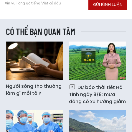
Xin vui lòng gõ tiếng Việt có dấu
GỬI BÌNH LUẬN
CÓ THỂ BẠN QUAN TÂM
Người sống thọ thường
Dự báo thời tiết Hà
làm gì mỗi tối?
Tĩnh ngày 8/8: mưa
dông có xu hướng giảm