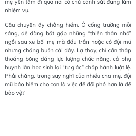
mẹ yên tâm đi qua nơi có chú cảnh sát đang làm
nhiệm vụ.
Câu chuyện ấy chẳng hiếm. Ở cổng trường mỗi
sáng, dễ dàng bắt gặp những “thiên thần nhỏ”
ngồi sau xe bố, mẹ mà đầu trần hoặc có đội mũ
nhưng chẳng buồn cài dây. Lạ thay, chỉ cần thấp
thoáng bóng dáng lực lượng chức năng, cả phụ
huynh lẫn học sinh lại “tự giác” chấp hành luật lệ.
Phải chăng, trong suy nghĩ của nhiều cha mẹ, đội
mũ bảo hiểm cho con là việc để đối phó hơn là để
bảo vệ?