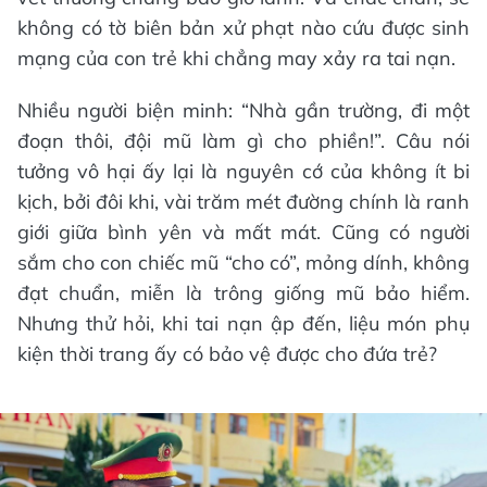
không có tờ biên bản xử phạt nào cứu được sinh
mạng của con trẻ khi chẳng may xảy ra tai nạn.
Nhiều người biện minh: “Nhà gần trường, đi một
đoạn thôi, đội mũ làm gì cho phiền!”. Câu nói
tưởng vô hại ấy lại là nguyên cớ của không ít bi
kịch, bởi đôi khi, vài trăm mét đường chính là ranh
giới giữa bình yên và mất mát. Cũng có người
sắm cho con chiếc mũ “cho có”, mỏng dính, không
đạt chuẩn, miễn là trông giống mũ bảo hiểm.
Nhưng thử hỏi, khi tai nạn ập đến, liệu món phụ
kiện thời trang ấy có bảo vệ được cho đứa trẻ?