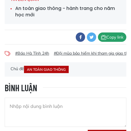
An toàn giao thông - hành trang cho năm
học mới
Copy link
#Báo Hà Tĩnh 24h
#Đội mũa bảo hiểm khi tham gia giao th
Chủ đề
AN TOÀN GIAO THÔNG
BÌNH LUẬN