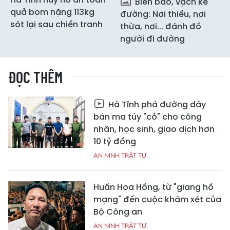
Biển báo, vạch kẻ
quả bom nặng 113kg
đường: Nơi thiếu, nơi
sót lại sau chiến tranh
thừa, nơi... đánh đố
người đi đường
ĐỌC THÊM
Hà Tĩnh phá đường dây
bán ma túy "cỏ" cho công
nhân, học sinh, giao dịch hơn
10 tỷ đồng
AN NINH TRẬT TỰ
Huấn Hoa Hồng, từ "giang hồ
mạng" đến cuộc khám xét của
Bộ Công an
AN NINH TRẬT TỰ