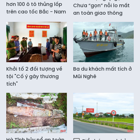
hơn 100 ô tô thủng lốp
Chưa “gọn” nỗi lo mất
trên cao tốc Bắc - Nam
an toàn giao thông
Khởi tố 2 đối tượng về
Ba du khách mất tích ở
tội "Cố ý gây thương
Mũi Nghê
tích"
Hà Tĩnh hủy nổ an toàn