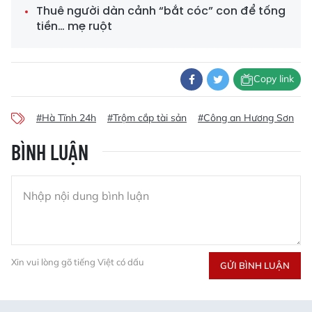
Thuê người dàn cảnh “bắt cóc” con để tống
tiền… mẹ ruột
Copy link
#Hà Tĩnh 24h
#Trộm cắp tài sản
#Công an Hương Sơn
#
BÌNH LUẬN
Xin vui lòng gõ tiếng Việt có dấu
GỬI BÌNH LUẬN