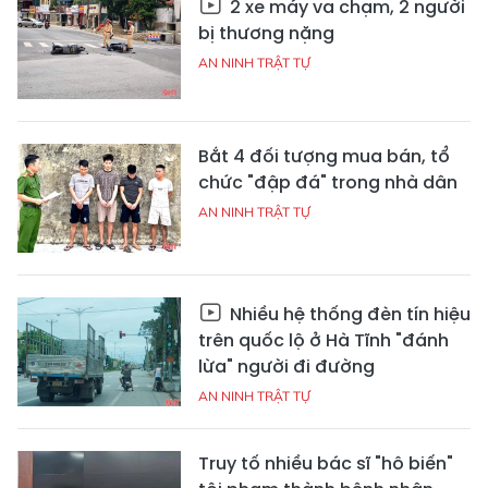
2 xe máy va chạm, 2 người
bị thương nặng
AN NINH TRẬT TỰ
Bắt 4 đối tượng mua bán, tổ
chức "đập đá" trong nhà dân
AN NINH TRẬT TỰ
Nhiều hệ thống đèn tín hiệu
trên quốc lộ ở Hà Tĩnh "đánh
lừa" người đi đường
AN NINH TRẬT TỰ
Truy tố nhiều bác sĩ "hô biến"