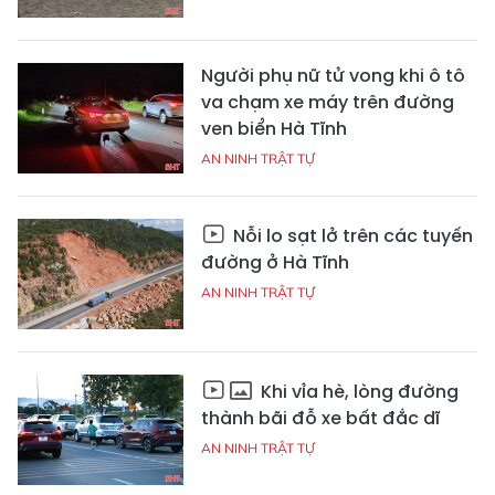
Người phụ nữ tử vong khi ô tô
va chạm xe máy trên đường
ven biển Hà Tĩnh
AN NINH TRẬT TỰ
Nỗi lo sạt lở trên các tuyến
đường ở Hà Tĩnh
AN NINH TRẬT TỰ
Khi vỉa hè, lòng đường
thành bãi đỗ xe bất đắc dĩ
AN NINH TRẬT TỰ