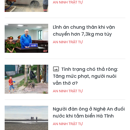
AN NINH TRẬT TỰ
Lĩnh án chung thân khi vận
chuyển hơn 7,3kg ma túy
AN NINH TRẬT TỰ
Tình trạng chó thả rông:
Tăng mức phạt, người nuôi
vẫn thờ ơ?
AN NINH TRẬT TỰ
Người đàn ông ở Nghệ An đuối
nước khi tắm biển Hà Tĩnh
AN NINH TRẬT TỰ