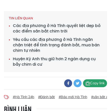
TIN LIÊN QUAN
Các địa phương ở Hà Tĩnh quyết liệt dẹp bỏ
các điểm săn bắt chim trời
Yêu cầu các địa phương ở Hà Tĩnh ngăn
chặn triệt để tình trạng đánh bắt, mua bán
chim tự nhiên
Huyện Kỳ Anh thu giữ hơn 2 ngàn dụng cụ
bẫy chim di cư
Copy link
#Hà Tĩnh 24h
#Đánh bắt
#Báo mới Hà Tĩnh
#săn bắt chi
BÌNH LUẬN