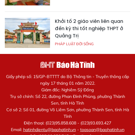
Khởi tố 2 giáo viên liên quan
đến kỳ thi tốt nghiệp THPT ở
Quảng Trị
PHÁP LUẬT ĐỜI SỐNG
Giấy phép số: 15/GP-BTTTT do Bộ Thông tin - Truyền thông cấp
ngày 17 tháng 01 năm 2022.
Giám đốc: Nghiêm Sỹ Đống
Trụ sở chính: Số 22, đường Phan Đình Phùng, phường Thành
Sen, tỉnh Hà Tĩnh
Cơ sở 2: Số 01, đường Võ Liêm Sơn, phường Thành Sen, tỉnh Hà
Tĩnh
Điện thoại: (023)95.858.608 - (023)93.693.427
Email:
hatinhdientu@baohatinh.vn
-
toasoan@baohatinh.vn