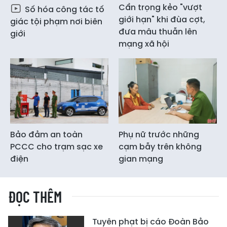
Cẩn trọng kẻo "vượt
Số hóa công tác tố
giới hạn" khi đùa cợt,
giác tội phạm nơi biên
đưa mâu thuẫn lên
giới
mạng xã hội
Bảo đảm an toàn
Phụ nữ trước những
PCCC cho trạm sạc xe
cạm bẫy trên không
điện
gian mạng
ĐỌC THÊM
Tuyên phạt bị cáo Đoàn Bảo