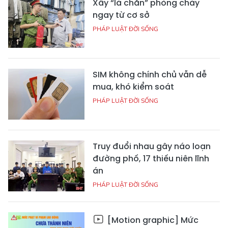
Xây “lá chắn” phòng cháy
ngay từ cơ sở
PHÁP LUẬT ĐỜI SỐNG
SIM không chính chủ vẫn dễ
mua, khó kiểm soát
PHÁP LUẬT ĐỜI SỐNG
Truy đuổi nhau gây náo loạn
đường phố, 17 thiếu niên lĩnh
án
PHÁP LUẬT ĐỜI SỐNG
[Motion graphic] Mức