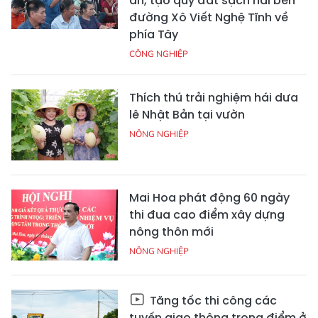
án, tạo quỹ đất sạch hai bên
đường Xô Viết Nghệ Tĩnh về
phía Tây
CÔNG NGHIỆP
Thích thú trải nghiệm hái dưa
lê Nhật Bản tại vườn
NÔNG NGHIỆP
Mai Hoa phát động 60 ngày
thi đua cao điểm xây dựng
nông thôn mới
NÔNG NGHIỆP
Tăng tốc thi công các
tuyến giao thông trọng điểm ở