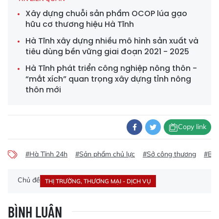
Xây dựng chuỗi sản phẩm OCOP lúa gạo
hữu cơ thương hiệu Hà Tĩnh
Hà Tĩnh xây dựng nhiều mô hình sản xuất và
tiêu dùng bền vững giai đoạn 2021 - 2025
Hà Tĩnh phát triển công nghiệp nông thôn -
“mắt xích” quan trọng xây dựng tỉnh nông
thôn mới
Copy link
#Hà Tĩnh 24h
#Sản phẩm chủ lực
#Sở công thương
#Báo
Chủ đề
THỊ TRƯỜNG, THƯƠNG MẠI - DỊCH VỤ
BÌNH LUẬN