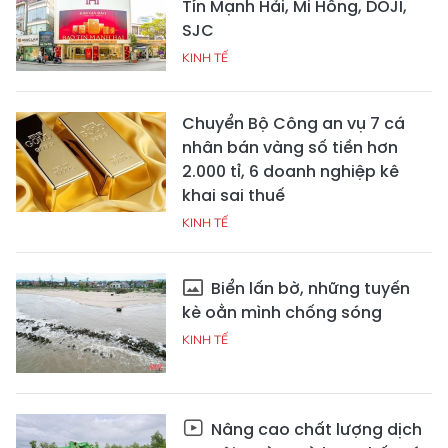
Tín Mạnh Hải, Mi Hồng, DOJI,
SJC
KINH TẾ
Chuyển Bộ Công an vụ 7 cá
nhân bán vàng số tiền hơn
2.000 tỉ, 6 doanh nghiệp kê
khai sai thuế
KINH TẾ
Biển lấn bờ, những tuyến
kè oằn mình chống sóng
KINH TẾ
Nâng cao chất lượng dịch