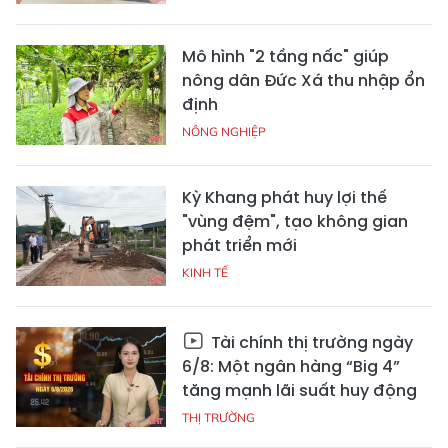
Mô hình "2 tầng nấc" giúp
nông dân Đức Xá thu nhập ổn
định
NÔNG NGHIỆP
Kỳ Khang phát huy lợi thế
"vùng đệm", tạo không gian
phát triển mới
KINH TẾ
Tài chính thị trường ngày
6/8: Một ngân hàng “Big 4”
tăng mạnh lãi suất huy động
THỊ TRƯỜNG