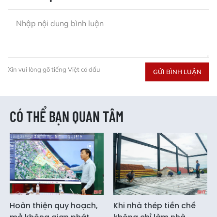
Xin vui lòng gõ tiếng Việt có dấu
GỬI BÌNH LUẬN
CÓ THỂ BẠN QUAN TÂM
Hoàn thiện quy hoạch,
Khi nhà thép tiền chế