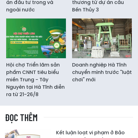
án đầu tư trong và
thương từ dự án cầu
ngoài nước
Bến Thủy 3
Hội chợ Triển lãm sản
Doanh nghiệp Hà Tĩnh
phẩm CNNT tiêu biểu
chuyển mình trước "luật
miền Trung - Tây
chơi" mới
Nguyên tại Hà Tĩnh diễn
ra từ 21-26/8
ĐỌC THÊM
Kết luận loạt vi phạm ở Bảo