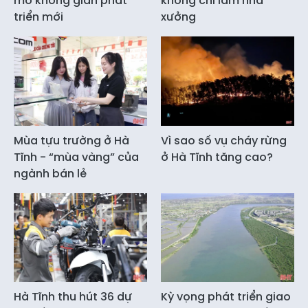
mở không gian phát
không chỉ làm nhà
triển mới
xưởng
Mùa tựu trường ở Hà
Vì sao số vụ cháy rừng
Tĩnh - “mùa vàng” của
ở Hà Tĩnh tăng cao?
ngành bán lẻ
Hà Tĩnh thu hút 36 dự
Kỳ vọng phát triển giao