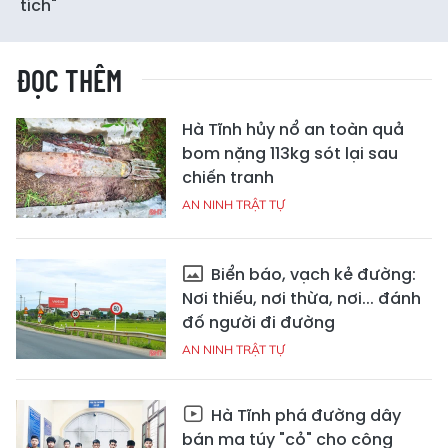
tích"
ĐỌC THÊM
Hà Tĩnh hủy nổ an toàn quả
bom nặng 113kg sót lại sau
chiến tranh
AN NINH TRẬT TỰ
Biển báo, vạch kẻ đường:
Nơi thiếu, nơi thừa, nơi... đánh
đố người đi đường
AN NINH TRẬT TỰ
Hà Tĩnh phá đường dây
bán ma túy "cỏ" cho công