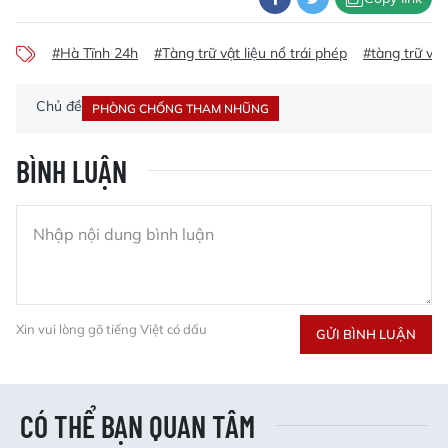
#Hà Tĩnh 24h
#Tàng trữ vật liệu nổ trái phép
#tàng trữ vũ 
Chủ đề
PHÒNG CHỐNG THAM NHŨNG
BÌNH LUẬN
Xin vui lòng gõ tiếng Việt có dấu
GỬI BÌNH LUẬN
CÓ THỂ BẠN QUAN TÂM