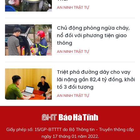
AN NINH TRẬT TỰ
Chủ động phòng ngừa cháy,
nổ đối với phương tiện giao
thông
AN NINH TRẬT TỰ
Triệt phá đường dây cho vay
lãi nặng gần 82,4 tỷ đồng, khởi
tố 3 đối tượng
AN NINH TRẬT TỰ
Giấy phép số: 15/GP-BTTTT do Bộ Thông tin - Truyền thông cấp
ngày 17 tháng 01 năm 2022.