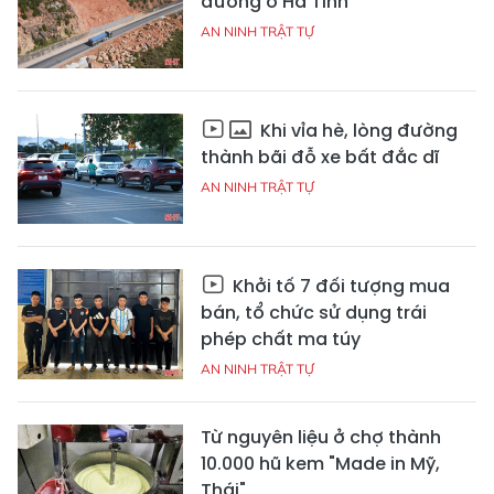
đường ở Hà Tĩnh
AN NINH TRẬT TỰ
Khi vỉa hè, lòng đường
thành bãi đỗ xe bất đắc dĩ
AN NINH TRẬT TỰ
Khởi tố 7 đối tượng mua
bán, tổ chức sử dụng trái
phép chất ma túy
AN NINH TRẬT TỰ
Từ nguyên liệu ở chợ thành
10.000 hũ kem "Made in Mỹ,
Thái"