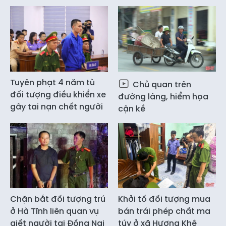
Tuyên phạt 4 năm tù
Chủ quan trên
đối tượng điều khiển xe
đường làng, hiểm họa
gây tai nạn chết người
cận kề
Chặn bắt đối tượng trú
Khởi tố đối tượng mua
ở Hà Tĩnh liên quan vụ
bán trái phép chất ma
giết người tại Đồng Nai
túy ở xã Hương Khê