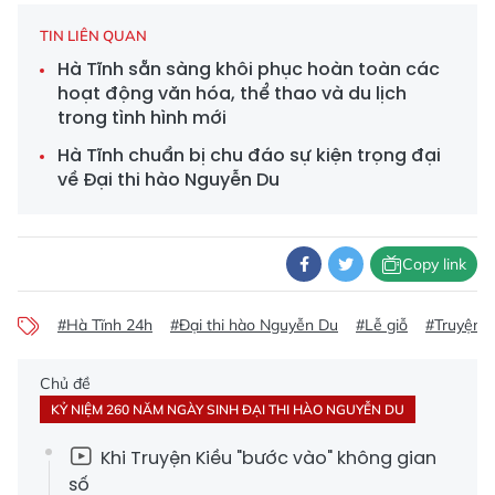
TIN LIÊN QUAN
Hà Tĩnh sẵn sàng khôi phục hoàn toàn các
hoạt động văn hóa, thể thao và du lịch
trong tình hình mới
Hà Tĩnh chuẩn bị chu đáo sự kiện trọng đại
về Đại thi hào Nguyễn Du
Copy link
#Hà Tĩnh 24h
#Đại thi hào Nguyễn Du
#Lễ giỗ
#Truyện k
Chủ đề
KỶ NIỆM 260 NĂM NGÀY SINH ĐẠI THI HÀO NGUYỄN DU
Khi Truyện Kiều "bước vào" không gian
số