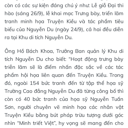
còn có các sự kiện đáng chú ý như: Lễ giỗ Đại thi
hào (sáng 26/9), lễ khai mạc Trưng bày, triển lãm
tranh minh họa Truyện Kiều và tác phẩm tiêu
biểu của Nguyễn Du (ngày 24/9), cả hai đều diễn
ra tại Khu di tích Nguyễn Du.
Ông Hồ Bách Khoa, Trưởng Ban quản lý Khu di
tích Nguyễn Du cho biết: “Hoạt động trưng bày
triễn lãm sẽ là điểm nhấn đặc sắc về các tác
phẩm hội họa liên quan đến Truyện Kiều. Trong
đó, ngoài 154 bức tranh đến từ tập thể họa sỹ
Trường Cao đẳng Nguyễn Du đã từng công bố thì
còn có 40 bức tranh của họa sỹ Nguyễn Tuấn
Sơn, người chuyên vẽ minh họa các nhân vật
Truyện Kiều bằng bút pháp trừu tượng dưới góc
nhìn “Minh triết Việt”, hy vọng sẽ mang đến cho