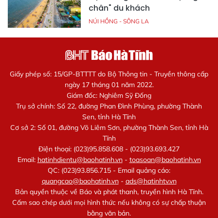
chân" du khách
NÚI HỒNG - SÔNG LA
Giấy phép số: 15/GP-BTTTT do Bộ Thông tin - Truyền thông cấp
ngày 17 tháng 01 năm 2022.
Giám đốc: Nghiêm Sỹ Đống
Trụ sở chính: Số 22, đường Phan Đình Phùng, phường Thành
Sen, tỉnh Hà Tĩnh
Cơ sở 2: Số 01, đường Võ Liêm Sơn, phường Thành Sen, tỉnh Hà
Tĩnh
Điện thoại: (023)95.858.608 - (023)93.693.427
Email:
hatinhdientu@baohatinh.vn
-
toasoan@baohatinh.vn
QC: (023)93.856.715 - Email quảng cáo:
quangcao@baohatinh.vn
-
ads@hatinhtv.vn
Bản quyền thuộc về Báo và phát thanh, truyền hình Hà Tĩnh.
Cấm sao chép dưới mọi hình thức nếu không có sự chấp thuận
bằng văn bản.