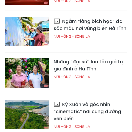
NÚI HỒNG - SÔNG LA
Ngắm “làng bích họa” đa
sắc màu nơi vùng biển Hà Tĩnh
NÚI HỒNG - SÔNG LA
Những “đại sứ” lan tỏa giá trị
gia đình ở Hà Tĩnh
NÚI HỒNG - SÔNG LA
Kỳ Xuân và góc nhìn
“cinematic” nơi cung đường
ven biển
NÚI HỒNG - SÔNG LA