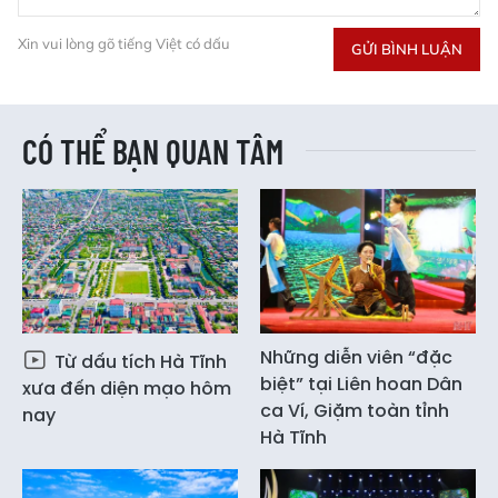
Xin vui lòng gõ tiếng Việt có dấu
GỬI BÌNH LUẬN
CÓ THỂ BẠN QUAN TÂM
Những diễn viên “đặc
Từ dấu tích Hà Tĩnh
biệt” tại Liên hoan Dân
xưa đến diện mạo hôm
ca Ví, Giặm toàn tỉnh
nay
Hà Tĩnh