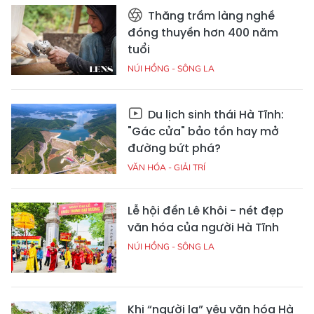
Thăng trầm làng nghề
đóng thuyền hơn 400 năm
tuổi
NÚI HỒNG - SÔNG LA
Du lịch sinh thái Hà Tĩnh:
"Gác cửa" bảo tồn hay mở
đường bứt phá?
VĂN HÓA - GIẢI TRÍ
Lễ hội đền Lê Khôi - nét đẹp
văn hóa của người Hà Tĩnh
NÚI HỒNG - SÔNG LA
Khi “người lạ” yêu văn hóa Hà