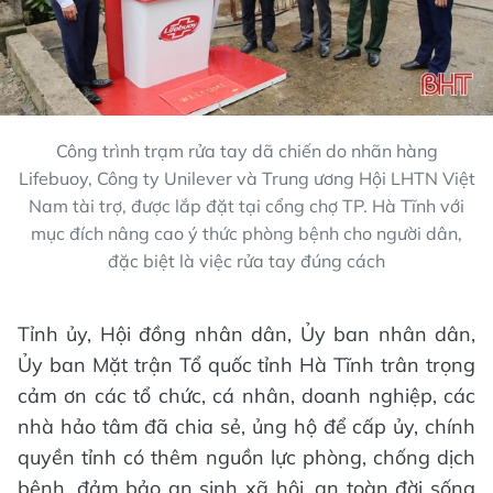
Công trình trạm rửa tay dã chiến do nhãn hàng
Lifebuoy, Công ty Unilever và Trung ương Hội LHTN Việt
Nam tài trợ, được lắp đặt tại cổng chợ TP. Hà Tĩnh với
mục đích nâng cao ý thức phòng bệnh cho người dân,
đặc biệt là việc rửa tay đúng cách
Tỉnh ủy, Hội đồng nhân dân, Ủy ban nhân dân,
Ủy ban Mặt trận Tổ quốc tỉnh Hà Tĩnh trân trọng
cảm ơn các tổ chức, cá nhân, doanh nghiệp, các
nhà hảo tâm đã chia sẻ, ủng hộ để cấp ủy, chính
quyền tỉnh có thêm nguồn lực phòng, chống dịch
bệnh, đảm bảo an sinh xã hội, an toàn đời sống