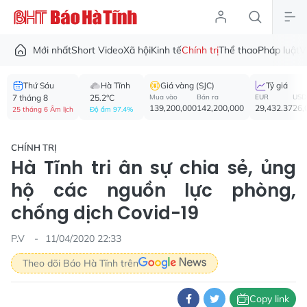
Mới nhất
Short Video
Xã hội
Kinh tế
Chính trị
Thể thao
Pháp luật
V
Thứ Sáu
Hà Tĩnh
Giá vàng (SJC)
Tỷ giá
7 tháng 8
25.2°C
Mua vào
Bán ra
EUR
USD
139,200,000
142,200,000
29,432.37
26,
25 tháng 6 Âm lịch
Độ ẩm 97.4%
CHÍNH TRỊ
Hà Tĩnh tri ân sự chia sẻ, ủng
hộ các nguồn lực phòng,
chống dịch Covid-19
P.V
11/04/2020 22:33
Theo dõi Báo Hà Tĩnh trên
Copy link