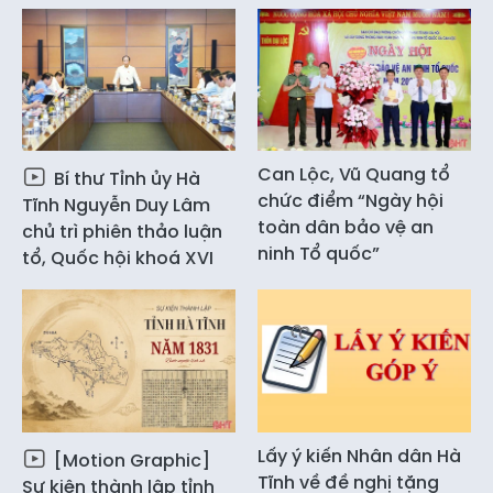
Can Lộc, Vũ Quang tổ
Bí thư Tỉnh ủy Hà
chức điểm “Ngày hội
Tĩnh Nguyễn Duy Lâm
toàn dân bảo vệ an
chủ trì phiên thảo luận
ninh Tổ quốc”
tổ, Quốc hội khoá XVI
Lấy ý kiến Nhân dân Hà
[Motion Graphic]
Tĩnh về đề nghị tặng
Sự kiện thành lập tỉnh