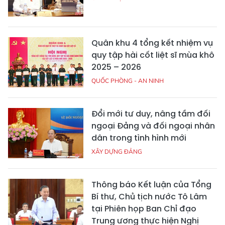
Quân khu 4 tổng kết nhiệm vụ
quy tập hài cốt liệt sĩ mùa khô
2025 – 2026
QUỐC PHÒNG - AN NINH
Đổi mới tư duy, nâng tầm đối
ngoại Đảng và đối ngoại nhân
dân trong tình hình mới
XÂY DỰNG ĐẢNG
Thông báo Kết luận của Tổng
Bí thư, Chủ tịch nước Tô Lâm
tại Phiên họp Ban Chỉ đạo
Trung ương thực hiện Nghị