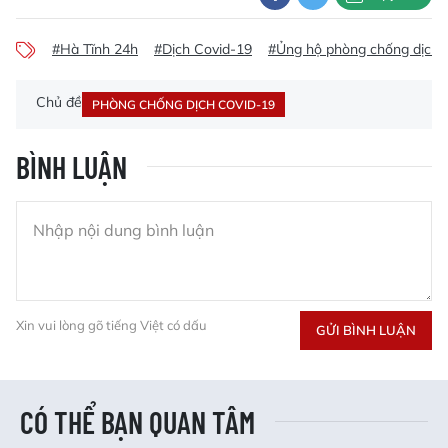
#Hà Tĩnh 24h
#Dịch Covid-19
#Ủng hộ phòng chống dịch 
Chủ đề
PHÒNG CHỐNG DỊCH COVID-19
BÌNH LUẬN
Xin vui lòng gõ tiếng Việt có dấu
GỬI BÌNH LUẬN
CÓ THỂ BẠN QUAN TÂM