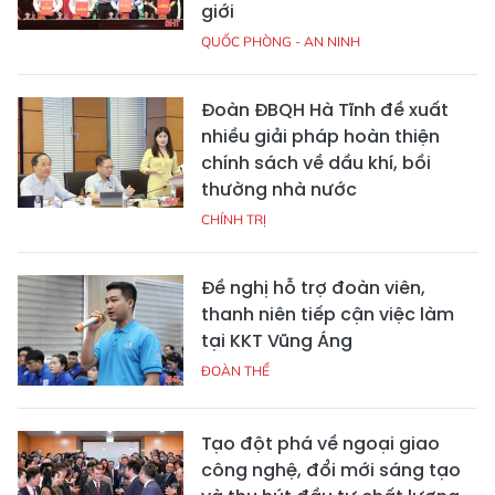
giới
QUỐC PHÒNG - AN NINH
Đoàn ĐBQH Hà Tĩnh đề xuất
nhiều giải pháp hoàn thiện
chính sách về dầu khí, bồi
thường nhà nước
CHÍNH TRỊ
Đề nghị hỗ trợ đoàn viên,
thanh niên tiếp cận việc làm
tại KKT Vũng Áng
ĐOÀN THỂ
Tạo đột phá về ngoại giao
công nghệ, đổi mới sáng tạo