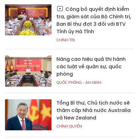
Công bố quyết định kiểm
tra, giám sát của Bộ Chính trị,
Ban Bí thư đợt 3 đối với BTV
Tỉnh ủy Hà Tĩnh
CHÍNH TRỊ
Nâng cao hiệu quả thi hành
các luật về quân sự, quốc
phòng
QUỐC PHÒNG - AN NINH
Tổng Bí thư, Chủ tịch nước sẽ
thăm cấp Nhà nước Australia
và New Zealand
CHÍNH QUYỀN