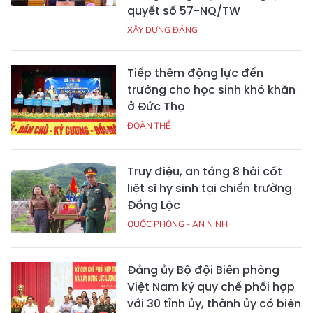
quyết số 57-NQ/TW
XÂY DỰNG ĐẢNG
Tiếp thêm động lực đến
trường cho học sinh khó khăn
ở Đức Thọ
ĐOÀN THỂ
Truy điệu, an táng 8 hài cốt
liệt sĩ hy sinh tại chiến trường
Đồng Lộc
QUỐC PHÒNG - AN NINH
Đảng ủy Bộ đội Biên phòng
Việt Nam ký quy chế phối hợp
với 30 tỉnh ủy, thành ủy có biên