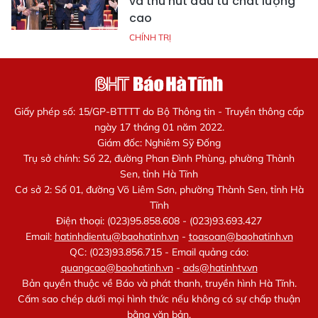
và thu hút đầu tư chất lượng
cao
CHÍNH TRỊ
Giấy phép số: 15/GP-BTTTT do Bộ Thông tin - Truyền thông cấp
ngày 17 tháng 01 năm 2022.
Giám đốc: Nghiêm Sỹ Đống
Trụ sở chính: Số 22, đường Phan Đình Phùng, phường Thành
Sen, tỉnh Hà Tĩnh
Cơ sở 2: Số 01, đường Võ Liêm Sơn, phường Thành Sen, tỉnh Hà
Tĩnh
Điện thoại: (023)95.858.608 - (023)93.693.427
Email:
hatinhdientu@baohatinh.vn
-
toasoan@baohatinh.vn
QC: (023)93.856.715 - Email quảng cáo:
quangcao@baohatinh.vn
-
ads@hatinhtv.vn
Bản quyền thuộc về Báo và phát thanh, truyền hình Hà Tĩnh.
Cấm sao chép dưới mọi hình thức nếu không có sự chấp thuận
bằng văn bản.