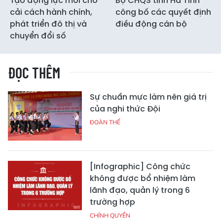
Tạo động lực mới cho
Bộ CHQS tỉnh Hà Tĩnh
cải cách hành chính,
công bố các quyết định
phát triển đô thị và
điều động cán bộ
chuyển đổi số
ĐỌC THÊM
Sự chuẩn mực làm nên giá trị
của nghi thức Đội
ĐOÀN THỂ
[Infographic] Công chức
không được bổ nhiệm làm
lãnh đạo, quản lý trong 6
trường hợp
CHÍNH QUYỀN