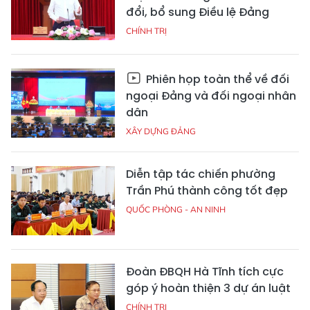
đổi, bổ sung Điều lệ Đảng
CHÍNH TRỊ
Phiên họp toàn thể về đối
ngoại Đảng và đối ngoại nhân
dân
XÂY DỰNG ĐẢNG
Diễn tập tác chiến phường
Trần Phú thành công tốt đẹp
QUỐC PHÒNG - AN NINH
Đoàn ĐBQH Hà Tĩnh tích cực
góp ý hoàn thiện 3 dự án luật
CHÍNH TRỊ