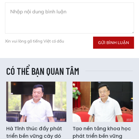
Xin vui lòng gõ tiếng Việt có dấu
GỬI BÌNH LUẬN
CÓ THỂ BẠN QUAN TÂM
Hà Tĩnh thúc đẩy phát
Tạo nền tảng khoa học
triển bền vững cây dó
phát triển bền vững