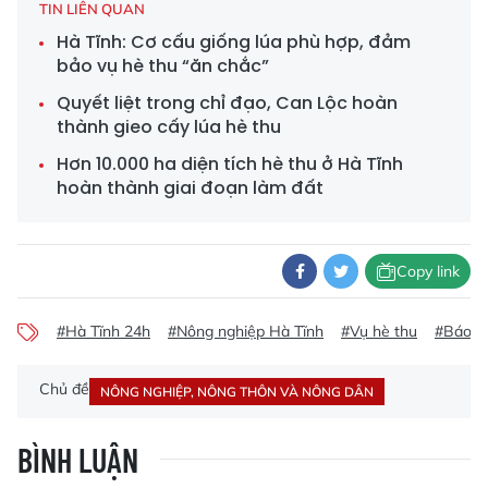
TIN LIÊN QUAN
Hà Tĩnh: Cơ cấu giống lúa phù hợp, đảm
bảo vụ hè thu “ăn chắc”
Quyết liệt trong chỉ đạo, Can Lộc hoàn
thành gieo cấy lúa hè thu
Hơn 10.000 ha diện tích hè thu ở Hà Tĩnh
hoàn thành giai đoạn làm đất
Copy link
#Hà Tĩnh 24h
#Nông nghiệp Hà Tĩnh
#Vụ hè thu
#Báo m
Chủ đề
NÔNG NGHIỆP, NÔNG THÔN VÀ NÔNG DÂN
BÌNH LUẬN