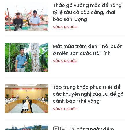
Tháo gỡ vướng mắc để nâng
tỷ lệ tàu cá cập cảng, khai
báo sản lượng
NÔNG NGHIỆP
Mất mùa trám đen - nỗi buồn
ở miền sơn cước Hà Tĩnh
NÔNG NGHIỆP
Tập trung khắc phục triệt để
các khuyến nghị của EC để gỡ
cảnh báo “thẻ vàng”
NÔNG NGHIỆP
Thi công ngày đêm