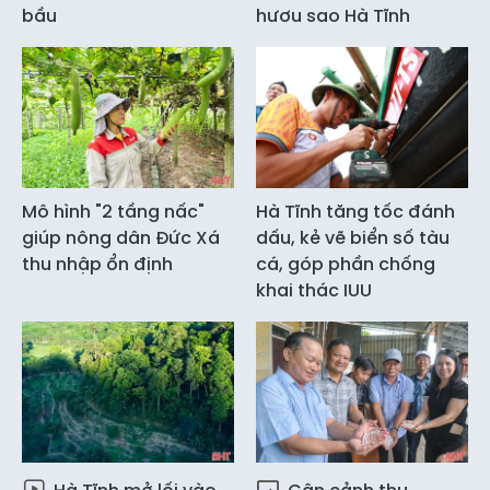
bầu
hươu sao Hà Tĩnh
Mô hình "2 tầng nấc"
Hà Tĩnh tăng tốc đánh
giúp nông dân Đức Xá
dấu, kẻ vẽ biển số tàu
thu nhập ổn định
cá, góp phần chống
khai thác IUU