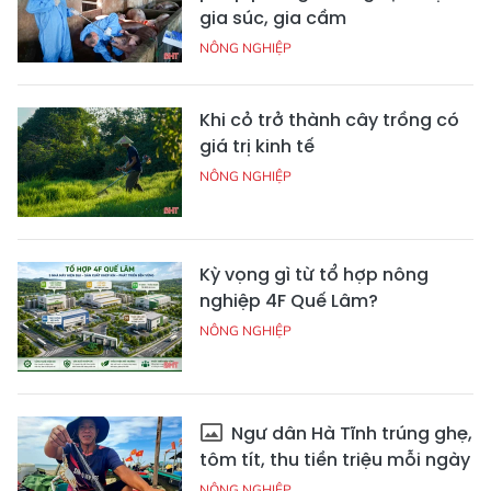
gia súc, gia cầm
NÔNG NGHIỆP
Khi cỏ trở thành cây trồng có
giá trị kinh tế
NÔNG NGHIỆP
Kỳ vọng gì từ tổ hợp nông
nghiệp 4F Quế Lâm?
NÔNG NGHIỆP
Ngư dân Hà Tĩnh trúng ghẹ,
tôm tít, thu tiền triệu mỗi ngày
NÔNG NGHIỆP